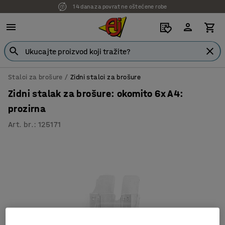
14 dana za povrat ne oštećene robe
Stalci za brošure
Zidni stalci za brošure
Zidni stalak za brošure: okomito 6x A4:
prozirna
Art. br.
:
125171