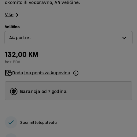
okomito ili vodoravno, A4 veličine.
Više
Veličina
A4 portret
132,00 KM
A4 portret
bez PDV
A4 vodoravno
Dodaj na popis za kupovinu
Garancja od 7 godina
Suunnittelupalvelu