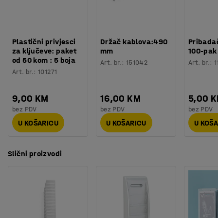
uredima i drugim radnim mjestima.
Montaža
:
Dolazi sastavljeno
Plastični privjesci
Držač kablova:490
Pribadač
za ključeve: paket
mm
100-pak
od 50 kom : 5 boja
Art. br.
:
151042
Art. br.
:
1
Art. br.
:
101271
9,00 KM
16,00 KM
5,00 
bez PDV
bez PDV
bez PDV
U KOŠARICU
U KOŠARICU
U KOŠ
Slični proizvodi