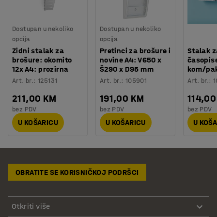
Dostupan u nekoliko
Dostupan u nekoliko
opcija
opcija
Zidni stalak za
Pretinci za brošure i
Stalak z
brošure: okomito
novine A4: V650 x
časopise
12x A4: prozirna
Š290 x D95 mm
kom/pa
Art. br.
:
125131
Art. br.
:
105901
Art. br.
:
1
211,00 KM
191,00 KM
114,00
bez PDV
bez PDV
bez PDV
U KOŠARICU
U KOŠARICU
U KOŠ
OBRATITE SE KORISNIČKOJ PODRŠCI
Otkriti više