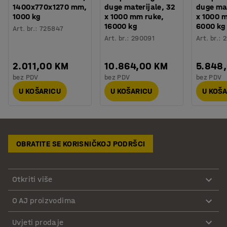
1400x770x1270 mm,
duge materijale, 32
duge mat
1000 kg
x 1000 mm ruke,
x 1000 
16000 kg
6000 kg
Art. br.
:
725847
Art. br.
:
290091
Art. br.
:
2
2.011,00 KM
10.864,00 KM
5.848
bez PDV
bez PDV
bez PDV
U KOŠARICU
U KOŠARICU
U KOŠ
OBRATITE SE KORISNIČKOJ PODRŠCI
Otkriti više
O AJ proizvodima
Uvjeti prodaje