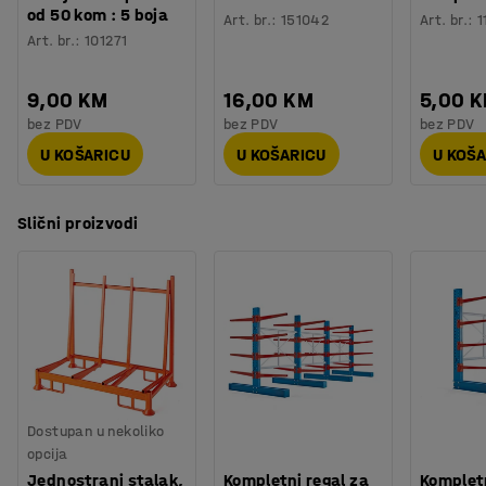
od 50 kom : 5 boja
Art. br.
:
151042
Art. br.
:
1
Art. br.
:
101271
9,00 KM
16,00 KM
5,00 
bez PDV
bez PDV
bez PDV
U KOŠARICU
U KOŠARICU
U KOŠ
Slični proizvodi
Dostupan u nekoliko
opcija
Jednostrani stalak,
Kompletni regal za
Kompletn