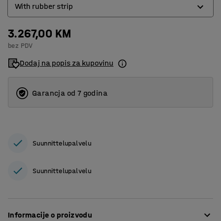
With rubber strip
3.267,00 KM
With rubber strip
bez PDV
Without rubber strip
Dodaj na popis za kupovinu
Garancja od 7 godina
Suunnittelupalvelu
Suunnittelupalvelu
Informacije o proizvodu