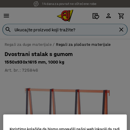
14 dana za povrat ne oštećene robe
Regali za duge materijale
Regali za pločaste materijale
Dvostrani stalak s gumom
1550x930x1615 mm, 1000 kg
Art. br.
:
725846
Koristimo kolačiće da bismo omogućili našoj web lokaciji da radi