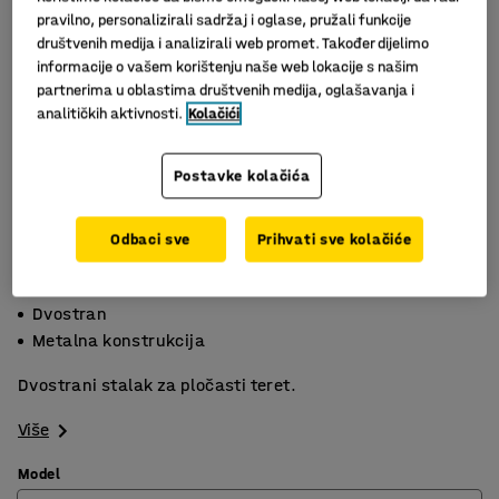
pravilno, personalizirali sadržaj i oglase, pružali funkcije
društvenih medija i analizirali web promet. Također dijelimo
informacije o vašem korištenju naše web lokacije s našim
partnerima u oblastima društvenih medija, oglašavanja i
analitičkih aktivnosti.
Kolačići
Postavke kolačića
Odbaci sve
Prihvati sve kolačiće
Olakšava rukovanje robom
Dvostran
Metalna konstrukcija
Dvostrani stalak za pločasti teret.
Više
Model