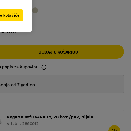
ve kolačiće
00 KM
DODAJ U KOŠARICU
a popis za kupovinu
ncja od 7 godina
Noge za sofu VARIETY, 28 kom/pak, bijela
Art. br.: 3860013