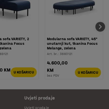
 sofa VARIETY, 2
Modularna sofa VARIETY, 45°
 tkanina Focus
unutarnji kut, tkanina Focus
zelena
Melange, zelena
69121
Art. br.
:
3883121
4.600,00
00 KM
KM
U KOŠARICU
U KOŠARICU
bez PDV
Uvjeti prodaje
Uvjeti prodaje