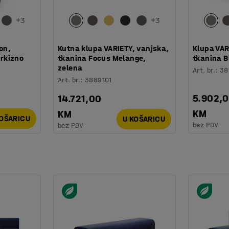
+
3
+
3
on,
Kutna klupa VARIETY, vanjska,
Klupa VAR
irkizno
tkanina Focus Melange,
tkanina B
zelena
Art. br.
:
38
Art. br.
:
3889101
5.902,
14.721,00
KM
KM
KOŠARICU
U KOŠARICU
bez PDV
bez PDV