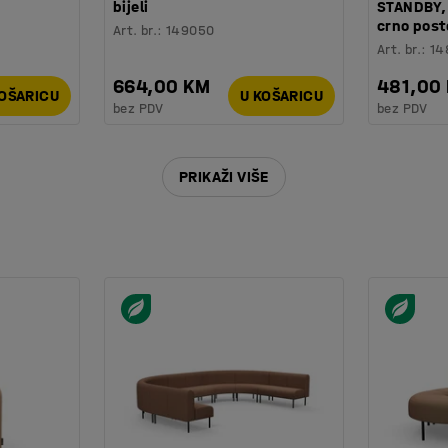
bijeli
STANDBY,
crno post
Art. br.
:
149050
Art. br.
:
14
664,00 KM
481,00
KOŠARICU
U KOŠARICU
bez PDV
bez PDV
PRIKAŽI VIŠE