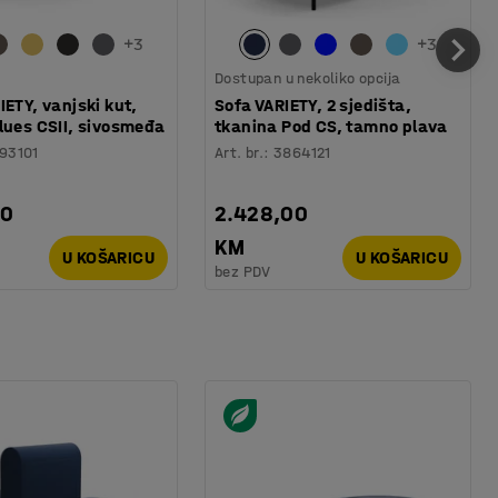
+
3
+
3
Dostupan u nekoliko opcija
IETY, vanjski kut,
Sofa VARIETY, 2 sjedišta,
lues CSII, sivosmeđa
tkanina Pod CS, tamno plava
93101
Art. br.
:
3864121
00
2.428,00
KM
U KOŠARICU
U KOŠARICU
bez PDV