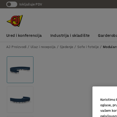
Isključuje PDV
Ured i konferencija
Industrija i skladište
Garderob
AJ Proizvodi
Ulaz i recepcija
Sjedenje
Sofe i fotelje
Modular
Koristimo k
oglase, pru
vašem kori
oglašavanja