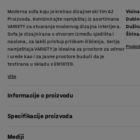
Moderna sofa koju je kreirao dizajnerski tim AJ
Visina
Proizvoda. Kombinirajte namještaj iz asortimana
Dubin
VARIETY za stvaranje modernog dizajna interijera.
Dužin
Sofa je dizajnirana s otvorom između sjedišta i
Širina
naslona, za lakši pristup prilikom čišćenja. Serija
Pogled
namještaja VARIETY je idealna za prostore za odmor
i urede kao i za javne prostore budući da je
testirana u skladu s EN16139.
Više
Informacije o proizvodu
Sofa pruža visoku razinu udobnosti i presvučena je izdržl
Specifikacije proizvoda
za javne prostore poput salona i čekaonica, te ureda i ško
sakupljanje prašine i prljavštine između jastuka, te olakš
Visina sjedišta
:
450
mm
Mediji
Dubina sjedišta
:
485
mm
VARIETY je vrlo funkcionalna i svestrana modularna serija 