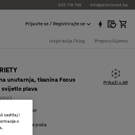
033 718 705
info@priminvest.ba
Prijavite se / Registrirajte se
Inspiracija/blog
Preporučujemo
RIETY
na unutarnja, tkanina Focus
Prikaži u AR
svijetlo plava
89123
koje štedi prostor
li sadržaj i
materijal
formacije o
kšavaju čišćenje poda
a,