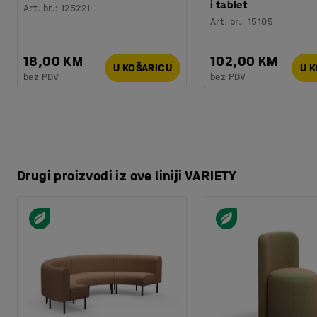
Kvaliteta - Eko oznaka
:
Möbelfakta 120251201
i tablet
Art. br.
:
125221
Art. br.
:
15105
18,00 KM
102,00 KM
U KOŠARICU
U 
bez PDV
bez PDV
Drugi proizvodi iz ove liniji VARIETY