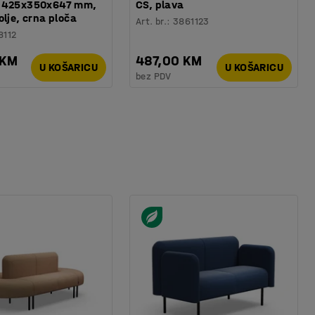
 425x350x647 mm,
CS, plava
olje, crna ploča
Art. br.
:
3861123
8112
 KM
487,00 KM
U KOŠARICU
U KOŠARICU
bez PDV