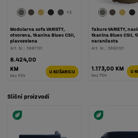
+
3
Modularna sofa VARIETY,
Tabure VARIETY, nasl
otvorena, tkanina Blues CSII,
tkanina Blues CSII, t
plavozelena
narančasta
Art. br.
:
3887101
Art. br.
:
3860101
8.424,00
1.173,00 KM
KM
U 
U KOŠARICU
bez PDV
bez PDV
Slični proizvodi