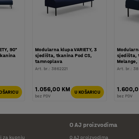
ETY, 90°
Modularna klupa VARIETY, 3
Modularna
tkanina
sjedišta, tkanina Pod CS,
sjedišta,
tamnoplava
Melange, 
Art. br.
:
3862221
Art. br.
:
38
1.056,00 KM
1.600,
KOŠARICU
U KOŠARICU
bez PDV
bez PDV
O AJ proizvodima
či za kupnju
O AJ proizvodima