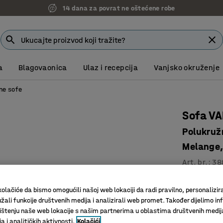
7 godina garancije
a
Blagovaonica
Ulaz i recepcija
Vanjsko okruženje
ne sofe
Sofa VA
Polukruž
Melange, 
Art. br.
:
38
Rješenje 
olačiće da bismo omogućili našoj web lokaciji da radi pravilno, personalizira
Izdržljiv 
žali funkcije društvenih medija i analizirali web promet. Također dijelimo in
Noge ola
štenju naše web lokacije s našim partnerima u oblastima društvenih medij
 i analitičkih aktivnosti.
Kolačići