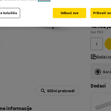
Boja
:
Plava
e kolačića
Odbaci sve
Prihvati s
13.162,
bez PDV
Dodaj n
Gara
Dodaci
Slični proizvodi
čne informacije