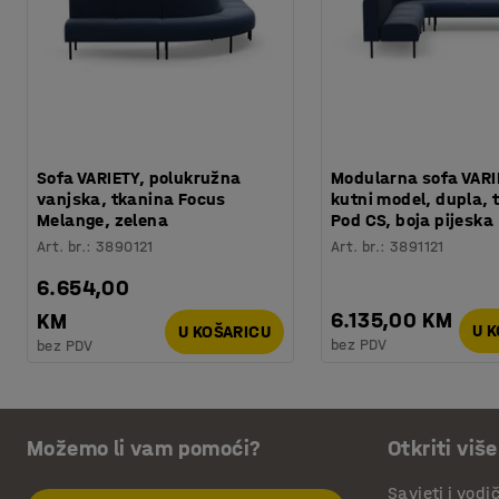
Sofa VARIETY, polukružna
Modularna sofa VARI
vanjska, tkanina Focus
kutni model, dupla, 
Melange, zelena
Pod CS, boja pijeska
Art. br.
:
3890121
Art. br.
:
3891121
6.654,00
6.135,00 KM
KM
U 
U KOŠARICU
bez PDV
bez PDV
Možemo li vam pomoći?
Otkriti više
Savjeti i vodi