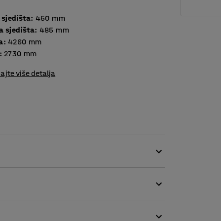
 sjedišta
:
450
mm
a sjedišta
:
485
mm
a
:
4260
mm
:
2730
mm
ajte više detalja
jivom tkaninom, što je čini savršenim izborom
la. Otvor između sjedišta i naslona sprečava
ava čišćenje.
sofa. Ima okrugle noge s navojima koji