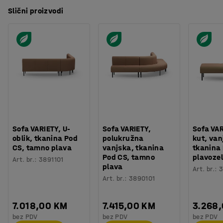
Slični proizvodi
Sofa VARIETY, U-
Sofa VARIETY,
Sofa VAR
oblik, tkanina Pod
polukružna
kut, van
CS, tamno plava
vanjska, tkanina
tkanina 
Pod CS, tamno
plavoze
Art. br.
:
3891101
plava
Art. br.
:
3
Art. br.
:
3890101
7.018,00 KM
7.415,00 KM
3.268
bez PDV
bez PDV
bez PDV