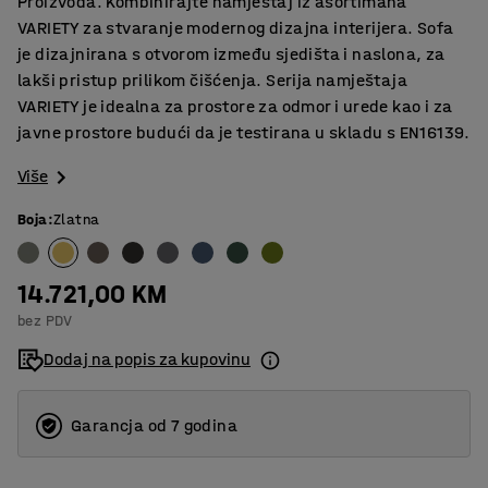
Proizvoda. Kombinirajte namještaj iz asortimana
VARIETY za stvaranje modernog dizajna interijera. Sofa
je dizajnirana s otvorom između sjedišta i naslona, za
lakši pristup prilikom čišćenja. Serija namještaja
VARIETY je idealna za prostore za odmor i urede kao i za
javne prostore budući da je testirana u skladu s EN16139.
Više
Boja
:
Zlatna
14.721,00 KM
bez PDV
Dodaj na popis za kupovinu
Garancja od 7 godina