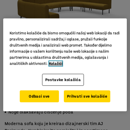
Koristimo kolačiće da bismo omogućili našoj web lokaciji da radi
pravilno, personalizirali sadržaj i oglase, pružali funkcije
društvenih medija i analizirali web promet. Također dijelimo
informacije o vašem korištenju naše web lokacije s našim
partnerima u oblastima društvenih medija, oglašavanja i
Slični proizvodi
analitičkih aktivnosti.
Kolačići
Postavke kolačića
Odbaci sve
Prihvati sve kolačiće
Prostrana sofa koja štedi prostor
Izdržljiv materijal
Noge olakšavaju čišćenje poda
Moderna sofa koju je kreirao dizajnerski tim AJ