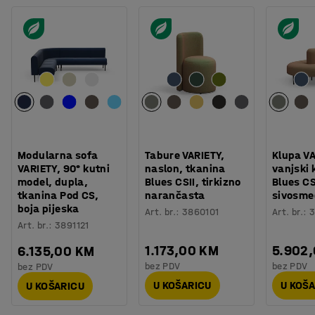
Modularna sofa
Tabure VARIETY,
Klupa VA
VARIETY, 90° kutni
naslon, tkanina
vanjski 
model, dupla,
Blues CSII, tirkizno
Blues CS
tkanina Pod CS,
narančasta
sivosme
boja pijeska
Art. br.
:
3860101
Art. br.
:
3
Art. br.
:
3891121
1.173,00 KM
5.902
6.135,00 KM
bez PDV
bez PDV
bez PDV
U KOŠARICU
U KOŠ
U KOŠARICU