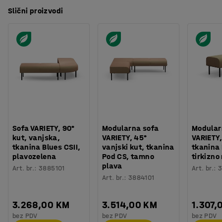
Slični proizvodi
Sofa VARIETY, 90°
Modularna sofa
Modular
kut, vanjska,
VARIETY, 45°
VARIETY,
tkanina Blues CSII,
vanjski kut, tkanina
tkanina 
plavozelena
Pod CS, tamno
tirkizn
plava
Art. br.
:
3885101
Art. br.
:
3
Art. br.
:
3884101
3.268,00 KM
3.514,00 KM
1.307,
bez PDV
bez PDV
bez PDV