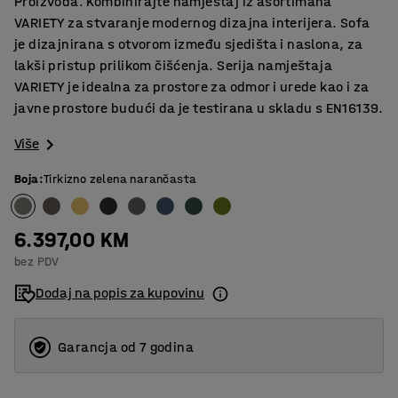
Proizvoda. Kombinirajte namještaj iz asortimana
VARIETY za stvaranje modernog dizajna interijera. Sofa
je dizajnirana s otvorom između sjedišta i naslona, za
lakši pristup prilikom čišćenja. Serija namještaja
VARIETY je idealna za prostore za odmor i urede kao i za
javne prostore budući da je testirana u skladu s EN16139.
Više
Boja
:
Tirkizno zelena narančasta
6.397,00 KM
bez PDV
Dodaj na popis za kupovinu
Garancja od 7 godina