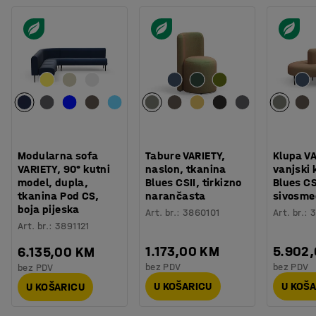
Modularna sofa
Tabure VARIETY,
Klupa VA
VARIETY, 90° kutni
naslon, tkanina
vanjski 
model, dupla,
Blues CSII, tirkizno
Blues CS
tkanina Pod CS,
narančasta
sivosme
boja pijeska
Art. br.
:
3860101
Art. br.
:
3
Art. br.
:
3891121
1.173,00 KM
5.902
6.135,00 KM
bez PDV
bez PDV
bez PDV
U KOŠARICU
U KOŠ
U KOŠARICU