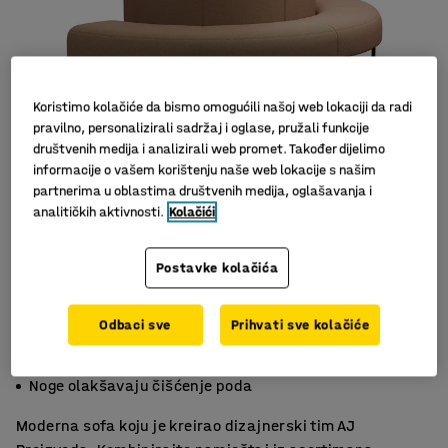
Koristimo kolačiće da bismo omogućili našoj web lokaciji da radi
pravilno, personalizirali sadržaj i oglase, pružali funkcije
društvenih medija i analizirali web promet. Također dijelimo
informacije o vašem korištenju naše web lokacije s našim
partnerima u oblastima društvenih medija, oglašavanja i
analitičkih aktivnosti.
Kolačići
Postavke kolačića
Odbaci sve
Prihvati sve kolačiće
Praktičan namještaj
Izdržljiv materijal
Noge olakšavaju čišćenje poda
Moderna sofa koju je kreirao dizajnerski tim AJ