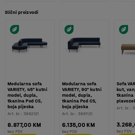
Slični proizvodi
Modularna sofa
Modularna sofa
Sofa VAR
VARIETY, 45° kutni
VARIETY, 90° kutni
kut, van
model, dupla,
model, dupla,
tkanina 
tkanina Pod CS,
tkanina Pod CS,
plavoze
boja pijeska
boja pijeska
Art. br.
:
3
Art. br.
:
3892121
Art. br.
:
3891121
3.268
8.877,00 KM
6.135,00 KM
bez PDV
bez PDV
bez PDV