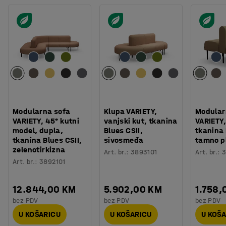
Modularna sofa
Klupa VARIETY,
Modular
VARIETY, 45° kutni
vanjski kut, tkanina
VARIETY,
model, dupla,
Blues CSII,
tkanina
tkanina Blues CSII,
sivosmeđa
tamno p
zelenotirkizna
Art. br.
:
3893101
Art. br.
:
3
Art. br.
:
3892101
12.844,00 KM
5.902,00 KM
1.758,
bez PDV
bez PDV
bez PDV
U KOŠARICU
U KOŠARICU
U KOŠ