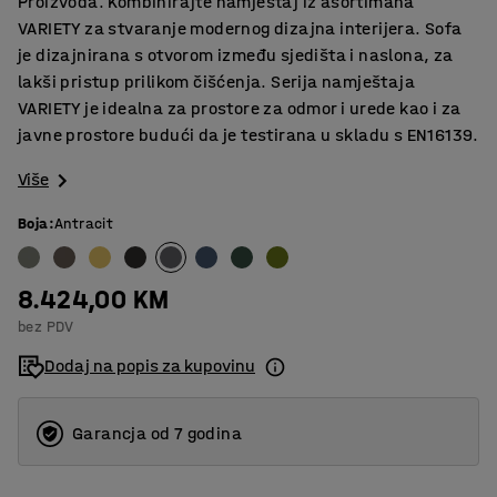
Proizvoda. Kombinirajte namještaj iz asortimana
VARIETY za stvaranje modernog dizajna interijera. Sofa
je dizajnirana s otvorom između sjedišta i naslona, za
lakši pristup prilikom čišćenja. Serija namještaja
VARIETY je idealna za prostore za odmor i urede kao i za
javne prostore budući da je testirana u skladu s EN16139.
Više
Boja
:
Antracit
8.424,00 KM
bez PDV
Dodaj na popis za kupovinu
Garancja od 7 godina