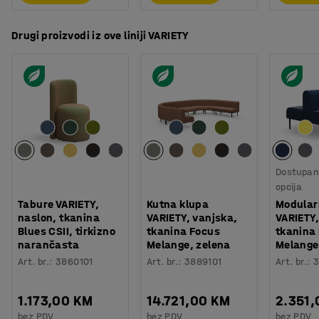
Drugi proizvodi iz ove liniji VARIETY
Dostupan 
opcija
Tabure VARIETY,
Kutna klupa
Modular
naslon, tkanina
VARIETY, vanjska,
VARIETY,
Blues CSII, tirkizno
tkanina Focus
tkanina
narančasta
Melange, zelena
Melange
Art. br.
:
3860101
Art. br.
:
3889101
Art. br.
:
3
1.173,00 KM
14.721,00 KM
2.351
bez PDV
bez PDV
bez PDV