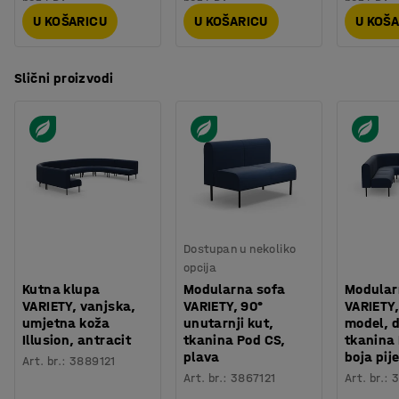
U KOŠARICU
U KOŠARICU
U KOŠ
Slični proizvodi
Dostupan u nekoliko
opcija
Kutna klupa
Modularna sofa
Modular
VARIETY, vanjska,
VARIETY, 90°
VARIETY,
umjetna koža
unutarnji kut,
model, 
Illusion, antracit
tkanina Pod CS,
tkanina
plava
boja pij
Art. br.
:
3889121
Art. br.
:
3867121
Art. br.
:
3