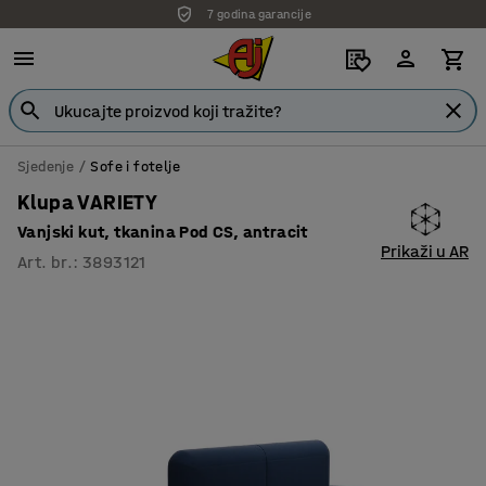
7 godina garancije
Sjedenje
Sofe i fotelje
Klupa VARIETY
Vanjski kut, tkanina Pod CS, antracit
Prikaži u AR
Art. br.
:
3893121