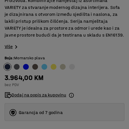
Proizvoda. Kombinirajte namještaj iz asortimana
VARIETY za stvaranje modernog dizajna interijera. Sofa
je dizajnirana s otvorom između sjedišta i naslona, za
lakši pristup prilikom čišćenja. Serija namještaja
VARIETY je idealna za prostore za odmor i urede kao i za
javne prostore budući da je testirana u skladu s EN16139.
Više
Boja
:
Mornarsko plava
3.964,00 KM
bez PDV
Dodaj na popis za kupovinu
Garancja od 7 godina