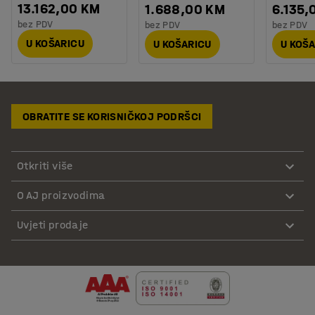
13.162,00 KM
1.688,00 KM
6.135,
bez PDV
bez PDV
bez PDV
U KOŠARICU
U KOŠARICU
U KOŠ
OBRATITE SE KORISNIČKOJ PODRŠCI
Otkriti više
O AJ proizvodima
Uvjeti prodaje