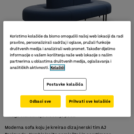
Koristimo kolačiće da bismo omogućili našoj web lokaciji da radi
pravilno, personalizirali sadržaj i oglase, pružali funkcije
društvenih medija i analizirali web promet. Također dijelimo
informacije o vašem korištenju naše web lokacije s našim
partnerima u oblastima društvenih medija, oglašavanja i
Slični proizvodi
analitičkih aktivnosti.
Kolačići
Postavke kolačića
Praktična sofa modernog dizajna
Odbaci sve
Prihvati sve kolačiće
Izdržljiv materijal
Noge olakšavaju čišćenje poda
Moderna sofa koju je kreirao dizajnerski tim AJ