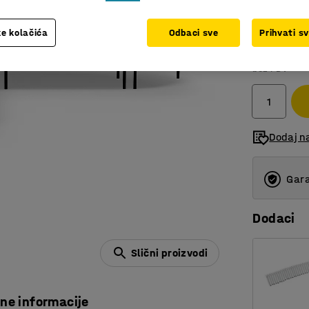
e kolačića
Odbaci sve
Prihvati s
12.844
bez PDV
Dodaj n
Gara
Dodaci
Slični proizvodi
čne informacije