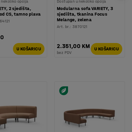
nekoliko opcija
Dostupan u nekoliko opcija
TY, 2 sjedišta,
Modularna sofa VARIETY, 3
od CS, tamno plava
sjedišta, tkanina Focus
Melange, zelena
64121
Art. br.
:
3870121
00
2.351,00 KM
U KOŠARICU
U KOŠARICU
bez PDV