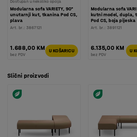
Dostupan u nekoliko opcija
Modularna sofa VARIETY, 90°
Modularna sofa VARI
unutarnji kut, tkanina Pod CS,
kutni model, dupla, 
plava
Pod CS, boja pijeska
Art. br.
:
3867121
Art. br.
:
3891121
1.688,00 KM
6.135,00 KM
U KOŠARICU
U 
bez PDV
bez PDV
Slični proizvodi