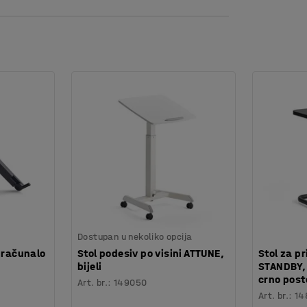
 i olakšava čišćenje poda. Okvir je izrađen od
udobnost čak i tijekom dužeg sjedenja.
 i presvučena je izdržljivom tkaninom prema
erenciranja i označavanja namještaja).
re. Serija namještaja se sastoji od sofa,
m namještajem na više načina za potpuno
Dostupan u nekoliko opcija
 računalo
Stol podesiv po visini ATTUNE,
Stol za p
bijeli
STANDBY,
crno post
Art. br.
:
149050
Art. br.
:
14