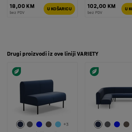
Kvaliteta - Eko oznaka
:
Möbelfakta 120251201
18,00 KM
102,00 KM
U KOŠARICU
U 
bez PDV
bez PDV
Drugi proizvodi iz ove liniji VARIETY
+
3