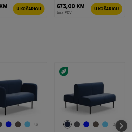
 KM
673,00 KM
U KOŠARICU
U KOŠARICU
bez PDV
+
3
+
3