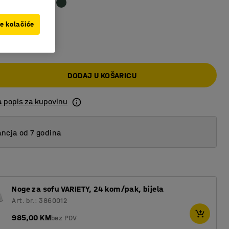
ve kolačiće
,00 KM
DODAJ U KOŠARICU
a popis za kupovinu
ncja od 7 godina
Noge za sofu VARIETY, 24 kom/pak, bijela
Art. br.: 3860012
985,00 KM
bez PDV