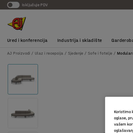
Isključuje PDV
Ured i konferencija
Industrija i skladište
Garderob
AJ Proizvodi
Ulaz i recepcija
Sjedenje
Sofe i fotelje
Modular
Koristimo k
oglase, pru
vašem kori
oglašavanja