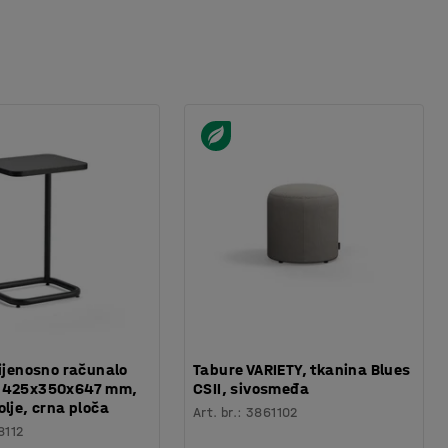
rijenosno računalo
Tabure VARIETY, tkanina Blues
 425x350x647 mm,
CSII, sivosmeđa
olje, crna ploča
Art. br.
:
3861102
8112