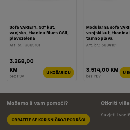
Sofa VARIETY, 90° kut,
Modularna sofa VARI
vanjska, tkanina Blues CSII,
vanjski kut, tkanina
plavozelena
tamno plava
Art. br.
:
3885101
Art. br.
:
3884101
3.268,00
KM
3.514,00 KM
U KOŠARICU
U 
bez PDV
bez PDV
Možemo li vam pomoći?
Otkriti više
Savjeti i vodi
OBRATITE SE KORISNIČKOJ PODRŠCI