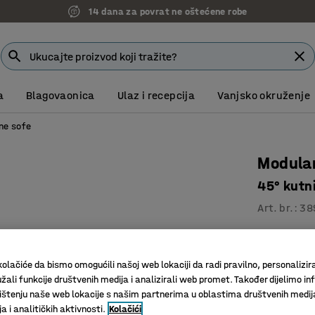
14 dana za povrat ne oštećene robe
a
Blagovaonica
Ulaz i recepcija
Vanjsko okruženje
ne sofe
Modula
45° kutni
Art. br.
:
38
Prostrana
Izdržljiv 
olačiće da bismo omogućili našoj web lokaciji da radi pravilno, personalizira
Noge ola
žali funkcije društvenih medija i analizirali web promet. Također dijelimo in
štenju naše web lokacije s našim partnerima u oblastima društvenih medij
Boja
:
Sivo-s
 i analitičkih aktivnosti.
Kolačići