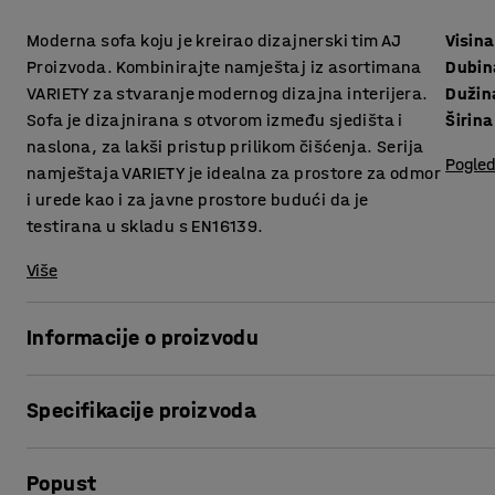
Moderna sofa koju je kreirao dizajnerski tim AJ
Visina
Proizvoda. Kombinirajte namještaj iz asortimana
Dubin
VARIETY za stvaranje modernog dizajna interijera.
Dužin
Sofa je dizajnirana s otvorom između sjedišta i
Širina
naslona, za lakši pristup prilikom čišćenja. Serija
Pogled
namještaja VARIETY je idealna za prostore za odmor
i urede kao i za javne prostore budući da je
testirana u skladu s EN16139.
Više
Informacije o proizvodu
Sofa pruža visoku razinu udobnosti i presvučena je izdržl
Specifikacije proizvoda
za javne prostore poput salona i čekaonica, te ureda i ško
sakupljanje prašine i prljavštine između jastuka, te olakš
Visina sjedišta
:
450
mm
Popust
Dubina sjedišta
:
485
mm
VARIETY je vrlo funkcionalna i svestrana modularna serija 