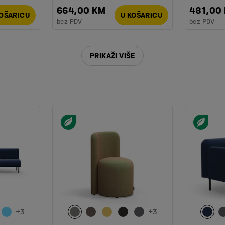
664,00 KM
481,00
KOŠARICU
U KOŠARICU
bez PDV
bez PDV
PRIKAŽI VIŠE
+
3
+
3