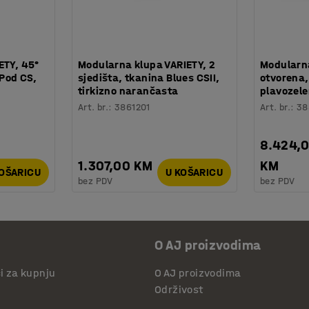
ETY, 45°
Modularna klupa VARIETY, 2
Modularna
 Pod CS,
sjedišta, tkanina Blues CSII,
otvorena,
tirkizno narančasta
plavozel
Art. br.
:
3861201
Art. br.
:
38
8.424,
1.307,00 KM
KM
KOŠARICU
U KOŠARICU
bez PDV
bez PDV
O AJ proizvodima
či za kupnju
O AJ proizvodima
Održivost