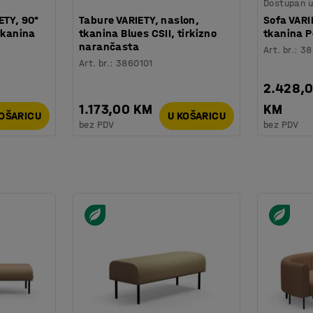
Dostupan u 
ETY, 90°
Tabure VARIETY, naslon,
Sofa VARIE
tkanina
tkanina Blues CSII, tirkizno
tkanina P
narančasta
Art. br.
:
38
Art. br.
:
3860101
2.428,
1.173,00 KM
KM
KOŠARICU
U KOŠARICU
bez PDV
bez PDV