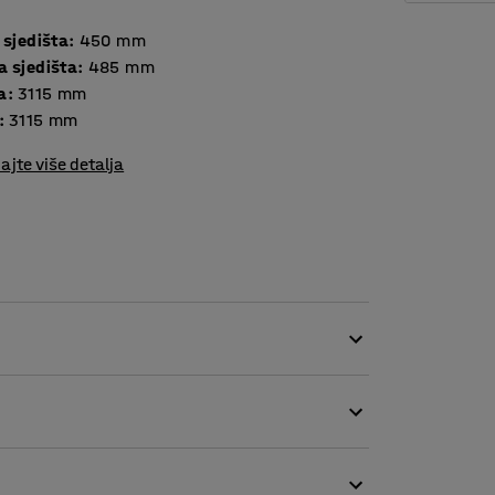
 sjedišta
:
450
mm
a sjedišta
:
485
mm
a
:
3115
mm
:
3115
mm
ajte više detalja
jivom tkaninom, što je čini savršenim izborom
la. Otvor između sjedišta i naslona sprečava
ava čišćenje.
sofa. Ima okrugle noge s navojima koji