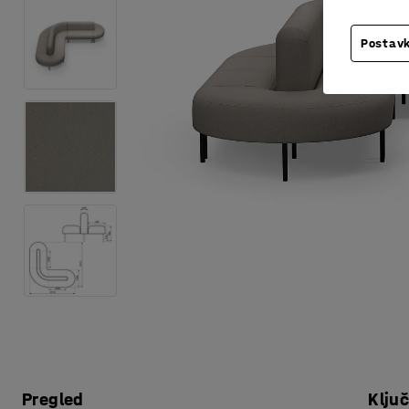
Postavk
Pregled
Klju