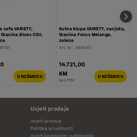
 sofa VARIETY,
Kutna klupa VARIETY, vanjska,
 tkanina Blues CSII,
tkanina Focus Melange,
ena
zelena
87101
Art. br.
:
3889101
00
14.721,00
KM
U KOŠARICU
U KOŠARICU
bez PDV
Uvjeti prodaje
Uvjeti prodaje
Politika privatnosti
Uvjeti kampanje i natjecanja