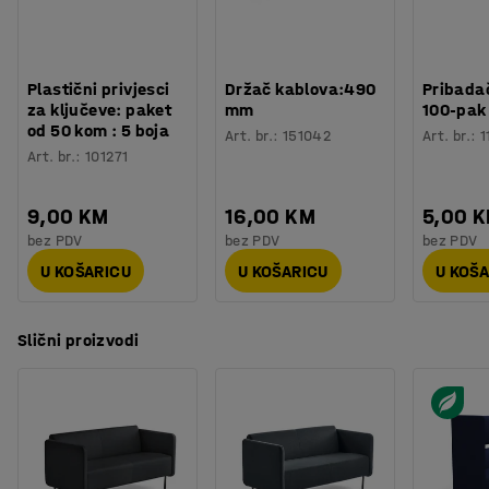
materijal koji pruža dobru potporu i zadržava oblik. Sofa
Broj za boju postolja
:
RAL 9005
je presvučena u izdržljivu tkaninu i dostupna je u
Materijal postolja
:
Čelik
nekoliko različitih boja.
Broj sjedala
:
3
Plastični privjesci
Držač kablova:490
Pribadač
Potreban broj osoba
:
1
Komplet namještaja HARMONY uključuje sofu s 2.5 i 3
za ključeve: paket
mm
100-pak
Procjena vremena
:
10
Min
od 50 kom : 5 boja
sjedišta i fotelju. Testirano i certificirano prema EN16139.
Art. br.
:
151042
Art. br.
:
1
Težina
:
55,01
kg
Art. br.
:
101271
Montaža
:
Dolazi sastavljeno
Testirano
:
EN 16139:2013
9,00 KM
16,00 KM
5,00 
Kvaliteta - Eko oznaka
:
Möbelfakta 320251008
bez PDV
bez PDV
bez PDV
U KOŠARICU
U KOŠARICU
U KOŠ
Slični proizvodi