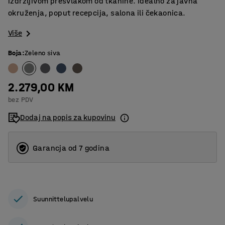
izdržljivom presvlakom od tkanine. Idealno za javna
okruženja, poput recepcija, salona ili čekaonica.
Više
Boja
:
Zeleno siva
2.279,00 KM
bez PDV
Dodaj na popis za kupovinu
Garancja od 7 godina
Suunnittelupalvelu