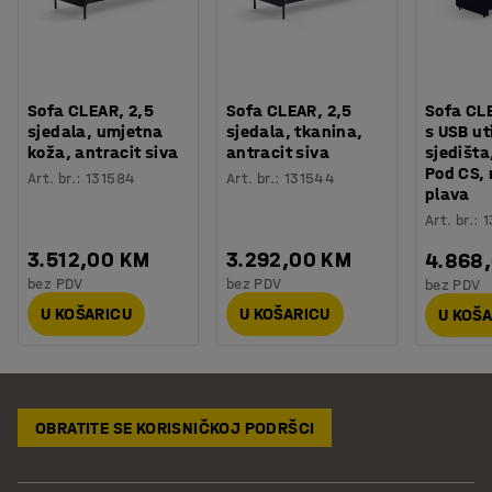
Sofa CLEAR, 2,5
Sofa CLEAR, 2,5
Sofa CL
sjedala, umjetna
sjedala, tkanina,
s USB ut
koža, antracit siva
antracit siva
sjedišta
Pod CS,
Art. br.
:
131584
Art. br.
:
131544
plava
Art. br.
:
1
3.512,00 KM
3.292,00 KM
4.868
bez PDV
bez PDV
bez PDV
U KOŠARICU
U KOŠARICU
U KOŠ
OBRATITE SE KORISNIČKOJ PODRŠCI