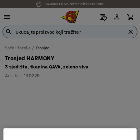
14 dana za povrat ne oštećene robe
7 godina garancije
Sofe i fotelje
Trosjed
Trosjed HARMONY
3 sjedišta, tkanina GAVA, zeleno siva
Art. br.
:
130229