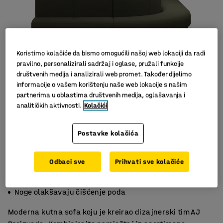
Koristimo kolačiće da bismo omogućili našoj web lokaciji da radi
pravilno, personalizirali sadržaj i oglase, pružali funkcije
društvenih medija i analizirali web promet. Također dijelimo
informacije o vašem korištenju naše web lokacije s našim
partnerima u oblastima društvenih medija, oglašavanja i
analitičkih aktivnosti.
Kolačići
Postavke kolačića
Odbaci sve
Prihvati sve kolačiće
Praktičan namještaj
Izdržljiv materijal
Noge olakšavaju čišćenje poda
Moderna kutna sofa koju je kreirao dizajnerski tim AJ