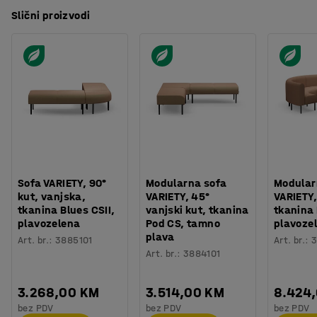
Slični proizvodi
Sofa VARIETY, 90°
Modularna sofa
Modular
kut, vanjska,
VARIETY, 45°
VARIETY,
tkanina Blues CSII,
vanjski kut, tkanina
tkanina 
plavozelena
Pod CS, tamno
plavoze
plava
Art. br.
:
3885101
Art. br.
:
3
Art. br.
:
3884101
3.268,00 KM
3.514,00 KM
8.424
bez PDV
bez PDV
bez PDV