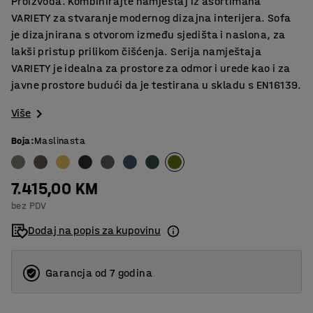
Proizvoda. Kombinirajte namještaj iz asortimana
VARIETY za stvaranje modernog dizajna interijera. Sofa
je dizajnirana s otvorom između sjedišta i naslona, za
lakši pristup prilikom čišćenja. Serija namještaja
VARIETY je idealna za prostore za odmor i urede kao i za
javne prostore budući da je testirana u skladu s EN16139.
Više
Boja
:
Maslinasta
7.415,00 KM
bez PDV
Dodaj na popis za kupovinu
Garancja od 7 godina