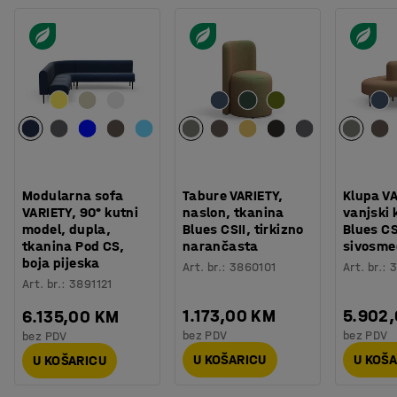
Modularna sofa
Tabure VARIETY,
Klupa VA
VARIETY, 90° kutni
naslon, tkanina
vanjski 
model, dupla,
Blues CSII, tirkizno
Blues CS
tkanina Pod CS,
narančasta
sivosme
boja pijeska
Art. br.
:
3860101
Art. br.
:
3
Art. br.
:
3891121
1.173,00 KM
5.902
6.135,00 KM
bez PDV
bez PDV
bez PDV
U KOŠARICU
U KOŠ
U KOŠARICU