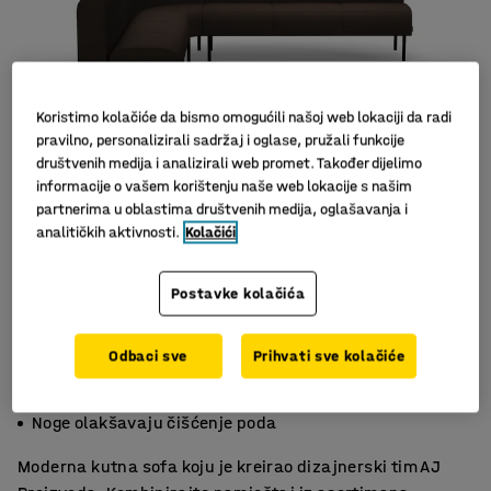
Koristimo kolačiće da bismo omogućili našoj web lokaciji da radi
pravilno, personalizirali sadržaj i oglase, pružali funkcije
društvenih medija i analizirali web promet. Također dijelimo
informacije o vašem korištenju naše web lokacije s našim
partnerima u oblastima društvenih medija, oglašavanja i
analitičkih aktivnosti.
Kolačići
Postavke kolačića
Odbaci sve
Prihvati sve kolačiće
Praktičan namještaj
Izdržljiv materijal
Noge olakšavaju čišćenje poda
Moderna kutna sofa koju je kreirao dizajnerski tim AJ