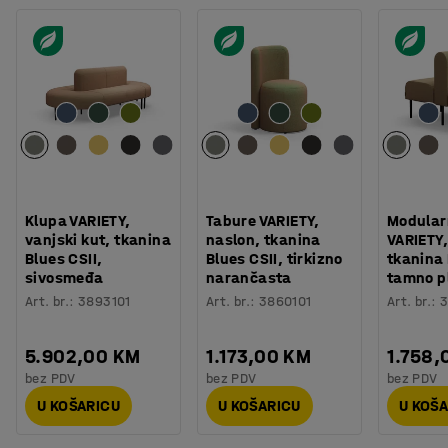
Klupa VARIETY,
Tabure VARIETY,
Modular
vanjski kut, tkanina
naslon, tkanina
VARIETY,
Blues CSII,
Blues CSII, tirkizno
tkanina
sivosmeđa
narančasta
tamno p
Art. br.
:
3893101
Art. br.
:
3860101
Art. br.
:
3
5.902,00 KM
1.173,00 KM
1.758,
bez PDV
bez PDV
bez PDV
U KOŠARICU
U KOŠARICU
U KOŠ