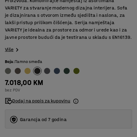
Proizvoda. Kombinirajte namještaj iz asortimana
VARIETY za stvaranje modernog dizajna interijera. Sofa
je dizajnirana s otvorom između sjedišta i naslona, za
lakši pristup prilikom čišćenja. Serija namještaja
VARIETY je idealna za prostore za odmor i urede kao i za
javne prostore budući da je testirana u skladu s EN16139.
Više
Boja
:
Tamno smeđa
7.018,00 KM
bez PDV
Dodaj na popis za kupovinu
Garancja od 7 godina