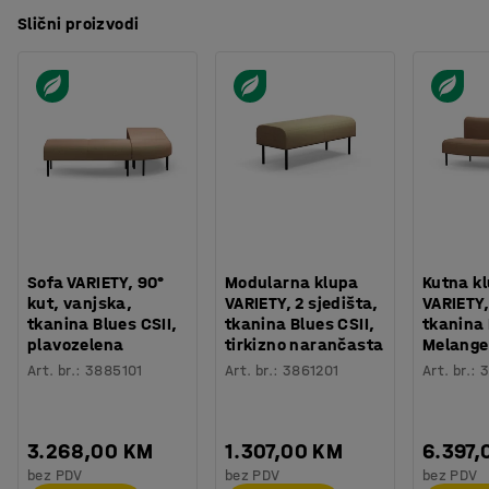
Slični proizvodi
Sofa VARIETY, 90°
Modularna klupa
Kutna k
kut, vanjska,
VARIETY, 2 sjedišta,
VARIETY,
tkanina Blues CSII,
tkanina Blues CSII,
tkanina
plavozelena
tirkizno narančasta
Melange
Art. br.
:
3885101
Art. br.
:
3861201
Art. br.
:
3
3.268,00 KM
1.307,00 KM
6.397,
bez PDV
bez PDV
bez PDV