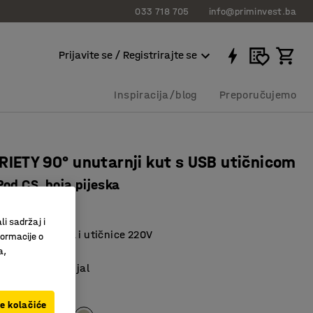
033 718 705
info@priminvest.ba
Prijavite se / Registrirajte se
Inspiracija/blog
Preporučujemo
RIETY 90° unutarnji kut s USB utičnicom
od CS, boja pijeska
96127
li sadržaj i
na USB utičnica i utičnice 220V
formacije o
n namještaj
a,
i otporan materijal
na
ve kolačiće