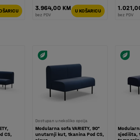
3.964,00 KM
1.021,0
KOŠARICU
U KOŠARICU
bez PDV
bez PDV
Dostupan u nekoliko opcija
ETY,
Modularna sofa VARIETY, 90°
Modularna
od CS,
unutarnji kut, tkanina Pod CS,
sjedišta,