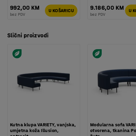
Kvaliteta - Eko oznaka
:
Möbelfakta 120251201
992,00 KM
9.186,00 KM
U KOŠARICU
U 
bez PDV
bez PDV
Slični proizvodi
Kutna klupa VARIETY, vanjska,
Modularna sofa VARI
umjetna koža Illusion,
otvorena, tkanina P