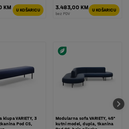
0 KM
3.483,00 KM
U KOŠARICU
U KOŠARICU
bez PDV
 klupa VARIETY, 3
Modularna sofa VARIETY, 45°
 tkanina Pod CS,
kutni model, dupla, tkanina