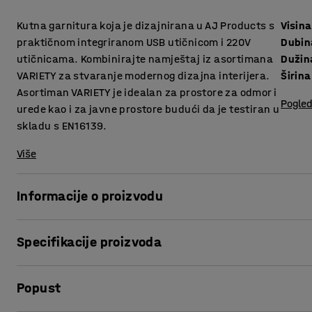
Kutna garnitura koja je dizajnirana u AJ Products s ​​
Visina
praktičnom integriranom USB utičnicom i 220V
Dubin
utičnicama. Kombinirajte namještaj iz asortimana
Dužin
VARIETY za stvaranje modernog dizajna interijera.
Širina
Asortiman VARIETY je idealan za prostore za odmor i
Pogled
urede kao i za javne prostore budući da je testiran u
skladu s EN16139.
Više
Informacije o proizvodu
Sofa pruža visoku razinu udobnosti i presvučena je izdržl
Specifikacije proizvoda
za javne prostore poput salona i čekaonica, te ureda i škol
Visina sjedišta
:
450
mm
Otvor između sjedišta i naslona sprečava sakupljanje praš
Popust
Dubina sjedišta
:
485
mm
čišćenje. Zahvaljujući opcijama punjenja, mobitele i prij
Dužina
:
2615
mm
sjedite!