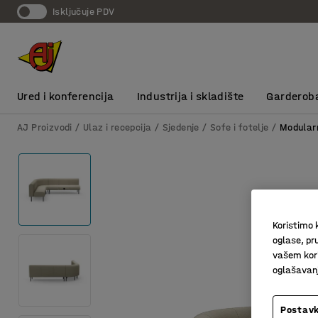
Isključuje PDV
Ured i konferencija
Industrija i skladište
Garderob
AJ Proizvodi
Ulaz i recepcija
Sjedenje
Sofe i fotelje
Modular
Koristimo k
oglase, pru
vašem kori
oglašavanja
Postavk