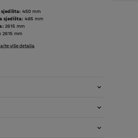
 sjedišta
:
450
mm
a sjedišta
:
485
mm
a
:
2615
mm
:
2615
mm
ajte više detalja
jivom tkaninom, što je čini savršenim izborom
a.
ine i prljavštine između jastuka te olakšava
enosna računala možete puniti tamo gdje