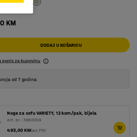
00 KM
DODAJ U KOŠARICU
a popis za kupovinu
ncja od 7 godina
Noge za sofu VARIETY, 12 kom/pak, bijela
Art. br.: 3860009
493,00 KM
bez PDV