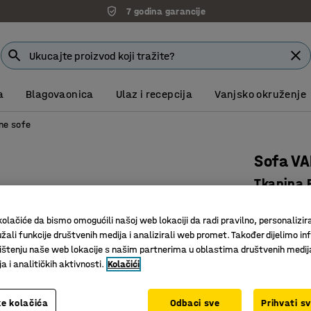
7 godina garancije
a
Blagovaonica
Ulaz i recepcija
Vanjsko okruženje
ne sofe
Sofa VA
Tkanina P
Art. br.
:
38
olačiće da bismo omogućili našoj web lokaciji da radi pravilno, personalizira
Integrira
žali funkcije društvenih medija i analizirali web promet. Također dijelimo in
Praktiča
štenju naše web lokacije s našim partnerima u oblastima društvenih medij
 i analitičkih aktivnosti.
Kolačići
Izdržljiv 
Boja
:
Pješča
e kolačića
Odbaci sve
Prihvati s