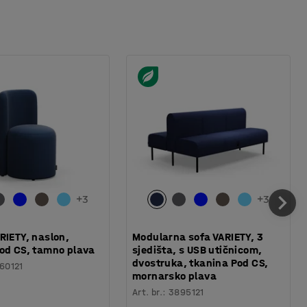
+
3
+
3
RIETY, naslon,
Modularna sofa VARIETY, 3
od CS, tamno plava
sjedišta, s USB utičnicom,
dvostruka, tkanina Pod CS,
60121
mornarsko plava
Art. br.
:
3895121