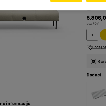
5.806,
bez PDV
Dodaj n
Gara
Dodaci
čne informacije