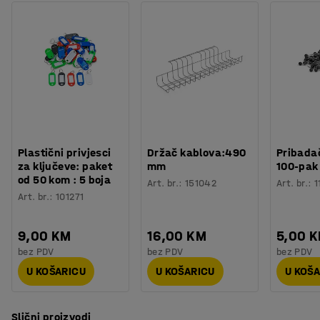
Plastični privjesci
Držač kablova:490
Pribadač
za ključeve: paket
mm
100-pak
od 50 kom : 5 boja
Art. br.
:
151042
Art. br.
:
1
Art. br.
:
101271
9,00 KM
16,00 KM
5,00 
bez PDV
bez PDV
bez PDV
U KOŠARICU
U KOŠARICU
U KOŠ
Slični proizvodi