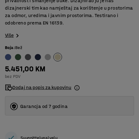
privatnost i smanjenje buke. Dizajnirao ju je naš
dizajnerski tim kao namještaj za korištenje u prostorima
za odmor, uredima i javnim prostorima. Testirano i
odobreno prema EN 16139.
Više
Boja
:
Bež
5.451,00 KM
bez PDV
Dodaj na popis za kupovinu
Garancja od 7 godina
Suunnittelupalvelu