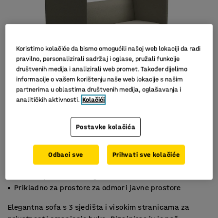
Koristimo kolačiće da bismo omogućili našoj web lokaciji da radi
pravilno, personalizirali sadržaj i oglase, pružali funkcije
društvenih medija i analizirali web promet. Također dijelimo
informacije o vašem korištenju naše web lokacije s našim
partnerima u oblastima društvenih medija, oglašavanja i
analitičkih aktivnosti.
Kolačići
Postavke kolačića
Odbaci sve
Prihvati sve kolačiće
Smanjuje buku za mirno okruženje
Privatni prostor za razgovore i sastanke
Prikladno za prostore za odmor i javne prostore
Elegantna sofa s 3 sjedišta i visokim stranicama za