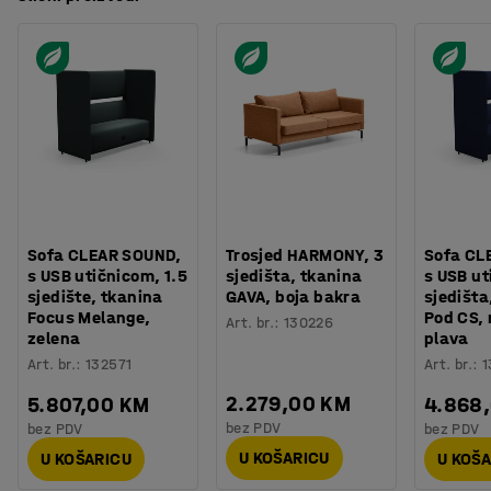
Sofa CLEAR SOUND,
Trosjed HARMONY, 3
Sofa CL
s USB utičnicom, 1.5
sjedišta, tkanina
s USB ut
sjedište, tkanina
GAVA, boja bakra
sjedišta
Focus Melange,
Pod CS,
Art. br.
:
130226
zelena
plava
Art. br.
:
132571
Art. br.
:
1
2.279,00 KM
5.807,00 KM
4.868
bez PDV
bez PDV
bez PDV
U KOŠARICU
U KOŠARICU
U KOŠ