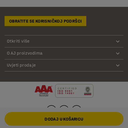
OBRATITE SE KORISNIČKOJ PODRŠCI
Otkriti više
O AJ proizvodima
Uvjeti prodaje
DODAJ U KOŠARICU