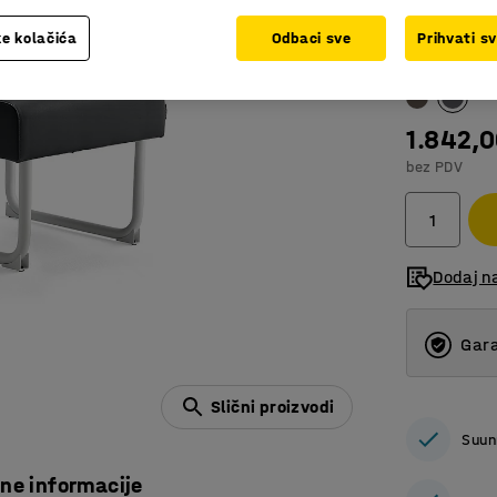
e kolačića
Odbaci sve
Prihvati s
Boja
:
Antraci
1.842,
bez PDV
Dodaj n
Gara
Slični proizvodi
Suun
čne informacije