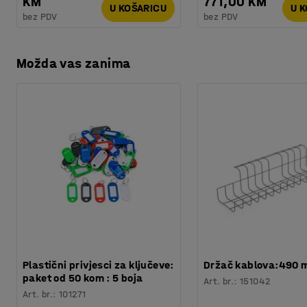
KM
771,00 KM
U KOŠARICU
U 
bez PDV
bez PDV
Možda vas zanima
Plastični privjesci za ključeve:
Držač kablova:490
paket od 50 kom : 5 boja
Art. br.
:
151042
Art. br.
:
101271