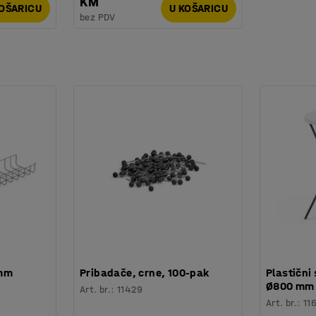
KM
KOŠARICU
U KOŠARICU
bez PDV
 mm
Pribadače, crne, 100-pak
Plastični 
Ø800 mm
Art. br.
:
11429
Art. br.
:
11