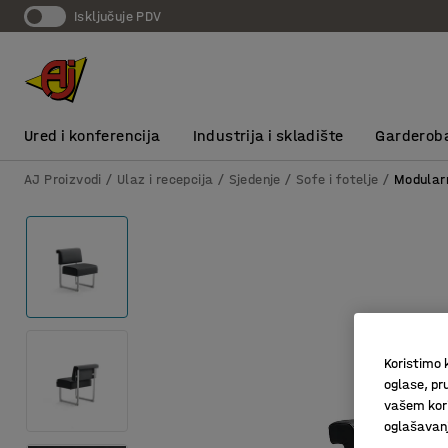
Isključuje PDV
Ured i konferencija
Industrija i skladište
Garderob
AJ Proizvodi
Ulaz i recepcija
Sjedenje
Sofe i fotelje
Modular
Koristimo k
oglase, pru
vašem kori
oglašavanja