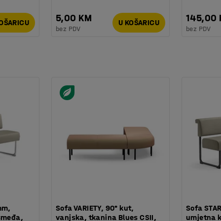
5,00 KM
145,00
KOŠARICU
U KOŠARICU
bez PDV
bez PDV
mm,
Sofa VARIETY, 90° kut,
Sofa STAR
smeđa,
vanjska, tkanina Blues CSII,
umjetna 