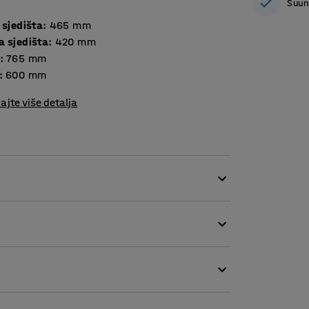
Suun
 sjedišta
:
465
mm
a sjedišta
:
420
mm
:
765
mm
:
600
mm
ajte više detalja
kruženjima, na primjer u školskim hodnicima,
đa tako da nekoliko ljudi može sjediti zajedno.
ugački red sofe?
ktični držači omogućuju pričvršćivanje okvira