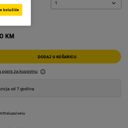
1
ve kolačiće
t
1
2
00 KM
3
DODAJ U KOŠARICU
a popis za kupovinu
ncja od 7 godina
nittelupalvelu