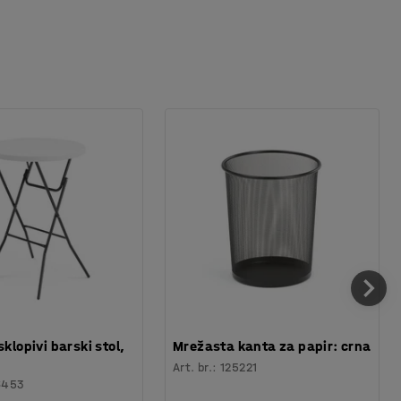
sklopivi barski stol,
Mrežasta kanta za papir: crna
Art. br.
:
125221
6453