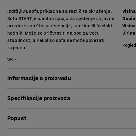
Izdržljiva sofa prikladna za različita okruženja.
Visina
Sofa START je idealna opcija za sjedenje za javne
Dubin
prostore kao što su recepcije, kantine ili školski
Visina
hodnik. Može se pričvrstiti na pod za veću
Širina
stabilnost, a nekoliko sofa se može povezati
Pogled
zajedno.
Više
Informacije o proizvodu
START sofa je idealna za svakodnevnu upotrebu u javnim o
Specifikacije proizvoda
recepcijama ili kantinama. Sofe možete postaviti leđa o le
Ili zašto ih ne rasporediti jednu do druge kako bi stvorili d
Visina sjedišta
:
465
mm
Popust
Dubina sjedišta
:
420
mm
Ako je sofa samostojeća, može se nasloniti na naslon. Pra
Visina
:
765
mm
sofe na pod za dodatnu stabilnost.
Širina
:
600
mm
Ispis stranice