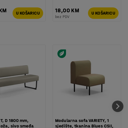
 KM
18,00 KM
U KOŠARICU
U KOŠARICU
bez PDV
T, D 1800 mm,
Modularna sofa VARIETY, 1
koža, sivo smeđa
sjedište, tkanina Blues CSII,