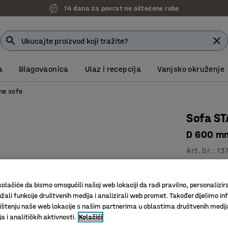
14 dana za povrat ne oštećene robe
a
Blagovaonica
Ulaz i recepcija
Vanjsko okruženje
ne sofe
Sofa S
D 600 mm,
Art. br.
:
13
Prikladno
Lako spa
olačiće da bismo omogućili našoj web lokaciji da radi pravilno, personalizira
Praktični
žali funkcije društvenih medija i analizirali web promet. Također dijelimo in
štenju naše web lokacije s našim partnerima u oblastima društvenih medij
 i analitičkih aktivnosti.
Kolačići
Boja postolj