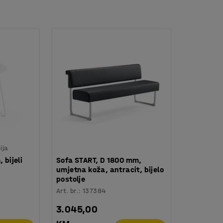
zdržljivom umjetnom kožom.
 strana)
ija
 bijeli
Sofa START, D 1800 mm,
umjetna koža, antracit, bijelo
postolje
Art. br.
:
137384
3.045,00