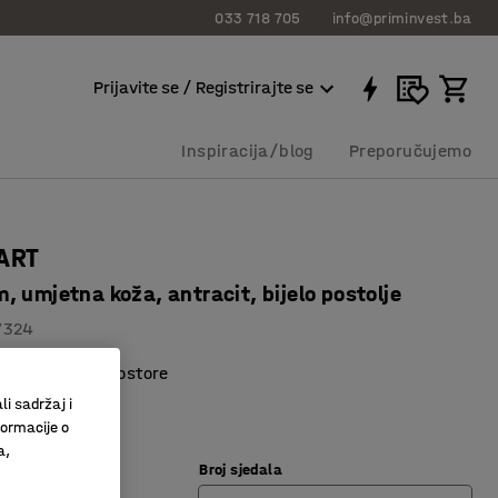
033 718 705
info@priminvest.ba
Prijavite se / Registrirajte se
Inspiracija/blog
Preporučujemo
TART
 umjetna koža, antracit, bijelo postolje
7324
 za različite prostore
janje
li sadržaj i
 podni držači
formacije o
a,
Broj sjedala
a
:
Bijela