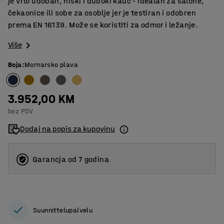
je vrlo udoban, niski i duboki kauč - idealan za salone,
čekaonice ili sobe za osoblje jer je testiran i odobren
prema EN 16139. Može se koristiti za odmor i ležanje.
Više
Boja
:
Mornarsko plava
3.952,00 KM
bez PDV
Dodaj na popis za kupovinu
Garancja od 7 godina
Suunnittelupalvelu