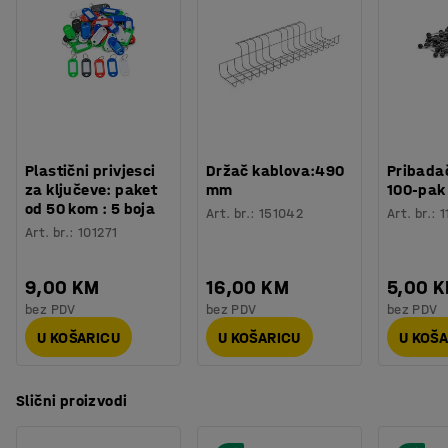
Sofa TRENDY je testirana u skladu s EN16139 i
Izdržljivost
:
80000
Md
presvučena je izdržljivom tkaninom koja udovoljava
Boja postolja
:
Crna
Möbelfakta zahtjevima (švedski sustav referenciranja i
Broj za boju postolja
:
RAL 9005
označavanja namještaja).
Materijal postolja
:
Čelik
Broj sjedala
:
3
Potreban broj osoba
:
2
Procjena vremena
:
15
Min
Plastični privjesci
Držač kablova:490
Pribadač
Težina
:
50,01
kg
za ključeve: paket
mm
100-pak
od 50 kom : 5 boja
Testirano
:
EN 16139
Art. br.
:
151042
Art. br.
:
1
Art. br.
:
101271
9,00 KM
16,00 KM
5,00 
bez PDV
bez PDV
bez PDV
U KOŠARICU
U KOŠARICU
U KOŠ
Slični proizvodi