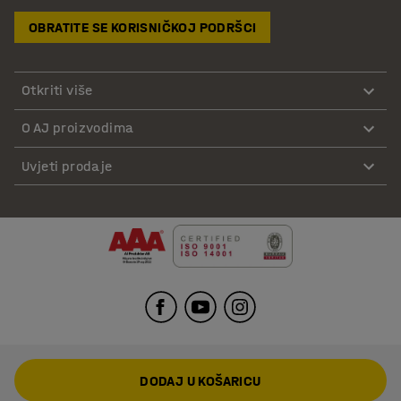
OBRATITE SE KORISNIČKOJ PODRŠCI
Otkriti više
O AJ proizvodima
Uvjeti prodaje
DODAJ U KOŠARICU