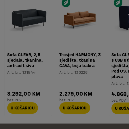
Sofa CLEAR, 2,5
Trosjed HARMONY, 3
Sofa CL
sjedala, tkanina,
sjedišta, tkanina
s USB ut
antracit siva
GAVA, boja bakra
sjedišta
Pod CS,
Art. br.
:
131544
Art. br.
:
130226
plava
Art. br.
:
1
3.292,00 KM
2.279,00 KM
4.868
bez PDV
bez PDV
bez PDV
U KOŠARICU
U KOŠARICU
U KOŠ