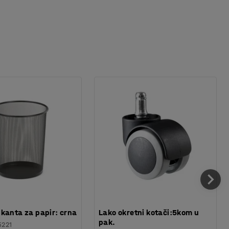
kanta za papir: crna
Lako okretni kotači:5kom u
pak.
5221