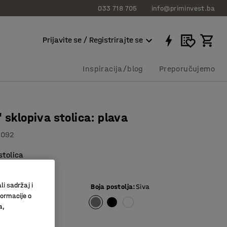
033 718 705
info@priminvest.ba
Prijavite se / Registrirajte se
Inspiracija/blog
Preporučujemo
" sklopiva stolica: plava
6092
stolica
u prostora
li sadržaj i
Boja postolja
:
Siva
formacije o
a,
KM