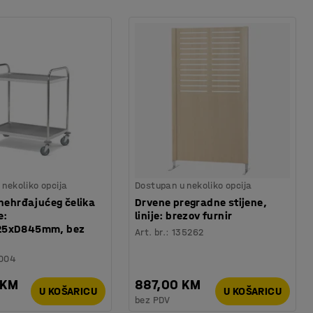
nekoliko opcija
Dostupan u nekoliko opcija
 nehrđajućeg čelika
Drvene pregradne stijene,
e:
linije: brezov furnir
25xD845mm, bez
Art. br.
:
135262
004
 KM
887,00 KM
U KOŠARICU
U KOŠARICU
bez PDV