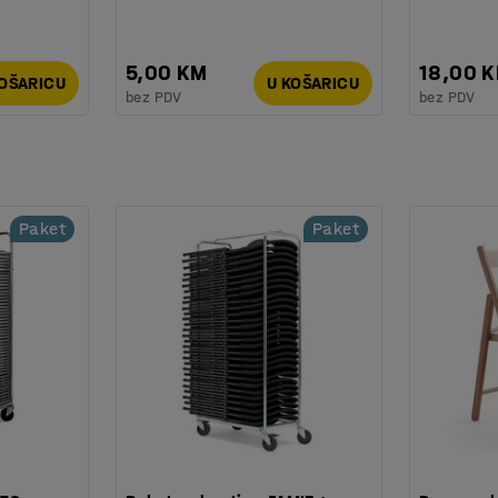
5,00 KM
18,00 
KOŠARICU
U KOŠARICU
bez PDV
bez PDV
Paket
Paket