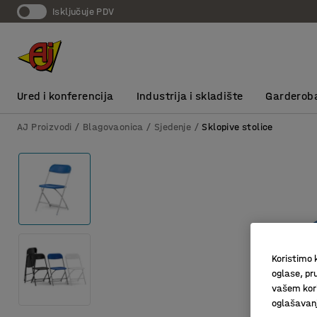
Isključuje PDV
Ured i konferencija
Industrija i skladište
Garderob
AJ Proizvodi
Blagovaonica
Sjedenje
Sklopive stolice
Koristimo k
oglase, pru
vašem kori
oglašavanja