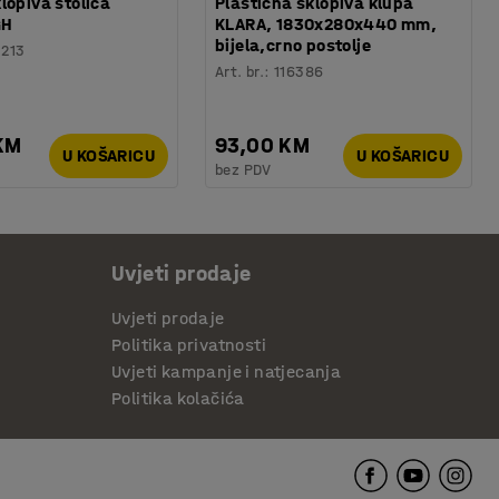
lopiva stolica
Plastična sklopiva klupa
GH
KLARA, 1830x280x440 mm,
bijela,crno postolje
3213
Art. br.
:
116386
KM
93,00 KM
U KOŠARICU
U KOŠARICU
bez PDV
Uvjeti prodaje
Uvjeti prodaje
Politika privatnosti
Uvjeti kampanje i natjecanja
Politika kolačića