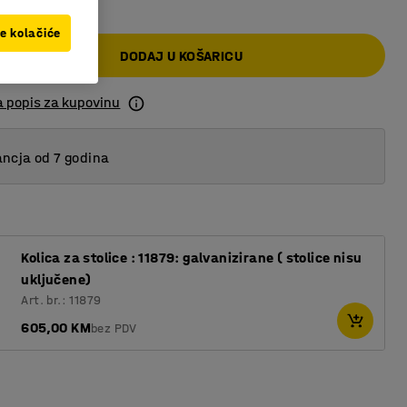
ve kolačiće
DODAJ U KOŠARICU
a popis za kupovinu
ncja od 7 godina
Kolica za stolice : 11879: galvanizirane ( stolice nisu
uključene)
Art. br.: 11879
605,00 KM
bez PDV