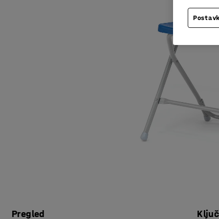
Postavk
Pregled
Klju