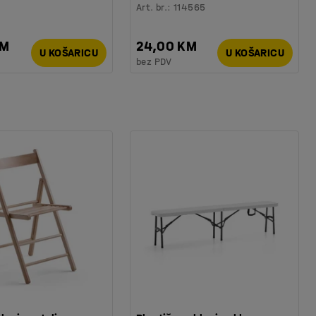
Art. br.
:
114565
KM
24,00 KM
U KOŠARICU
U KOŠARICU
bez PDV