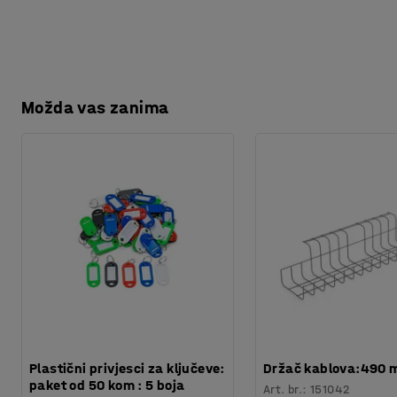
Možda vas zanima
Plastični privjesci za ključeve:
Držač kablova:490
paket od 50 kom : 5 boja
Art. br.
:
151042