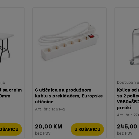
ort i skladištenje, stolice možete poslagati na
 biste kombinirali stolice sa sklopivim
ija
Dostupan u 
ol sa crnim
6 utičnica na produžnom
Kolica od
60mm
kablu s prekidačem, Europske
sa 2 polic
utičnice
V950xŠ5
prečki
Art. br.
:
139142
Art. br.
:
27
20,00 KM
245,00
KOŠARICU
U KOŠARICU
bez PDV
bez PDV