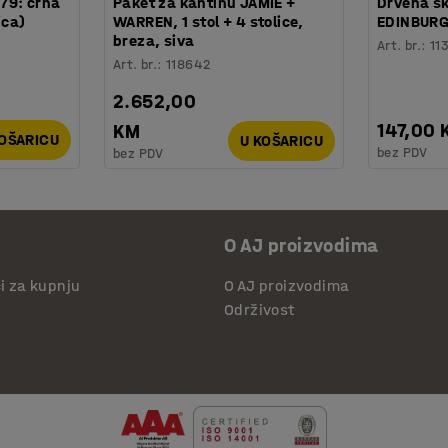
879: crna
Paket za kantinu JAMIE +
Drvena sk
ica)
WARREN, 1 stol + 4 stolice,
EDINBUR
breza, siva
Art. br.
:
11
Art. br.
:
118642
2.652,00
147,00 
KM
KOŠARICU
U KOŠARICU
bez PDV
bez PDV
O AJ proizvodima
či za kupnju
O AJ proizvodima
Održivost