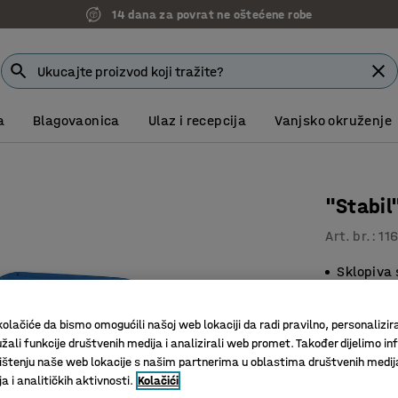
14 dana za povrat ne oštećene robe
a
Blagovaonica
Ulaz i recepcija
Vanjsko okruženje
"Stabil
Art. br.
:
11
Sklopiva 
Za ušted
olačiće da bismo omogućili našoj web lokaciji da radi pravilno, personalizira
Boja
:
Plava
žali funkcije društvenih medija i analizirali web promet. Također dijelimo in
štenju naše web lokacije s našim partnerima u oblastima društvenih medij
 i analitičkih aktivnosti.
Kolačići
49,00 