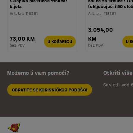
Sklopiva plastična stolica:
Kolica za stolice : 11
bijela
(uključujući i 50 stol
Art. br.
:
116391
Art. br.
:
118791
3.054,00
73,00 KM
KM
U KOŠARICU
U 
bez PDV
bez PDV
Možemo li vam pomoći?
Otkriti više
Savjeti i vodi
OBRATITE SE KORISNIČKOJ PODRŠCI