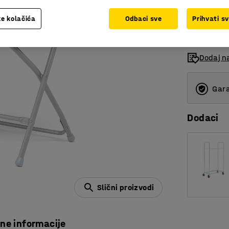
bez PDV
e kolačića
Odbaci sve
Prihvati s
Dodaj n
Gara
Dodaci
Slični proizvodi
čne informacije