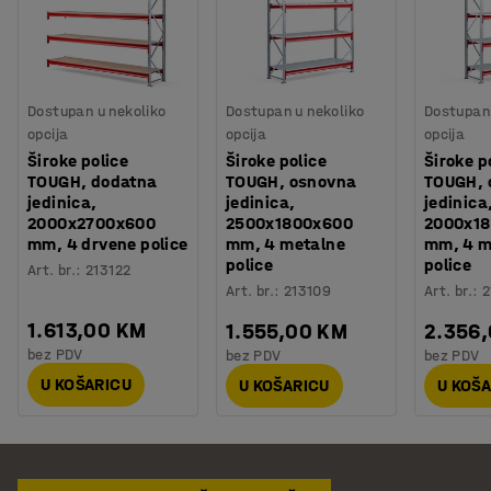
Dostupan u nekoliko
Dostupan u nekoliko
Dostupan 
opcija
opcija
opcija
Široke police
Široke police
Široke p
TOUGH, dodatna
TOUGH, osnovna
TOUGH, 
jedinica,
jedinica,
jedinica
2000x2700x600
2500x1800x600
2000x1
mm, 4 drvene police
mm, 4 metalne
mm, 4 m
police
police
Art. br.
:
213122
Art. br.
:
213109
Art. br.
:
2
1.613,00 KM
1.555,00 KM
2.356
bez PDV
bez PDV
bez PDV
U KOŠARICU
U KOŠARICU
U KOŠ