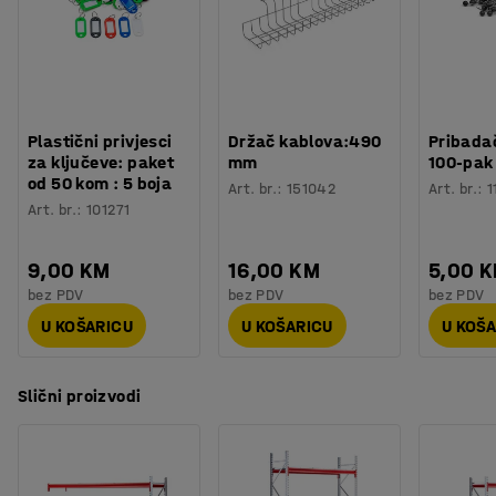
Plastični privjesci
Držač kablova:490
Pribadač
za ključeve: paket
mm
100-pak
od 50 kom : 5 boja
Art. br.
:
151042
Art. br.
:
1
Art. br.
:
101271
9,00 KM
16,00 KM
5,00 
bez PDV
bez PDV
bez PDV
U KOŠARICU
U KOŠARICU
U KOŠ
Slični proizvodi