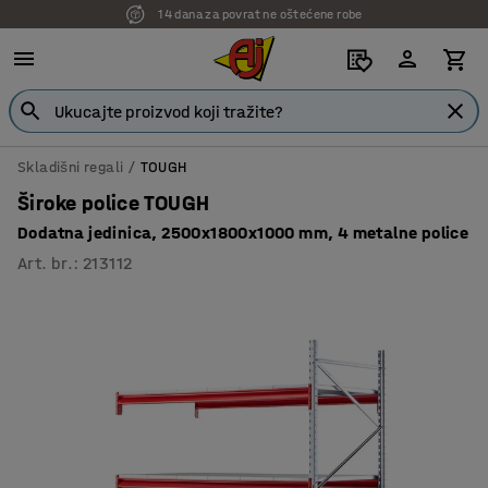
14 dana za povrat ne oštećene robe
Skladišni regali
TOUGH
Široke police TOUGH
Dodatna jedinica, 2500x1800x1000 mm, 4 metalne police
Art. br.
:
213112