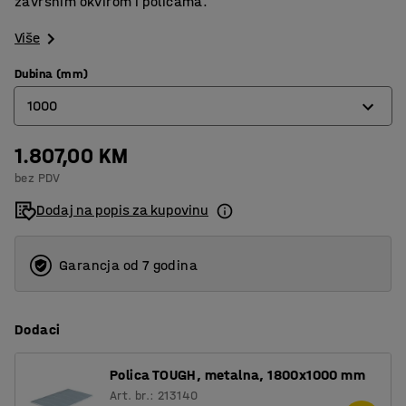
završnim okvirom i policama.
Više
Dubina (mm)
1000
1.807,00 KM
600
bez PDV
1000
Dodaj na popis za kupovinu
Garancja od 7 godina
Dodaci
Polica TOUGH, metalna, 1800x1000 mm
Art. br.: 213140