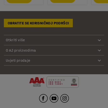
OBRATITE SE KORISNIČKOJ PODRŠCI
Otkriti više
O AJ proizvodima
Uvjeti prodaje