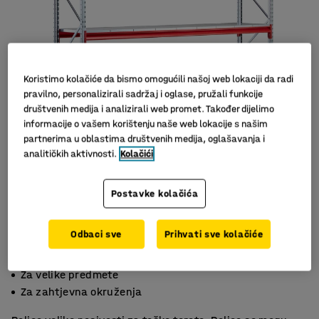
Koristimo kolačiće da bismo omogućili našoj web lokaciji da radi
pravilno, personalizirali sadržaj i oglase, pružali funkcije
društvenih medija i analizirali web promet. Također dijelimo
informacije o vašem korištenju naše web lokacije s našim
partnerima u oblastima društvenih medija, oglašavanja i
analitičkih aktivnosti.
Kolačići
Slični proizvodi
Postavke kolačića
Odbaci sve
Prihvati sve kolačiće
4 široke police
Za velike predmete
Za zahtjevna okruženja