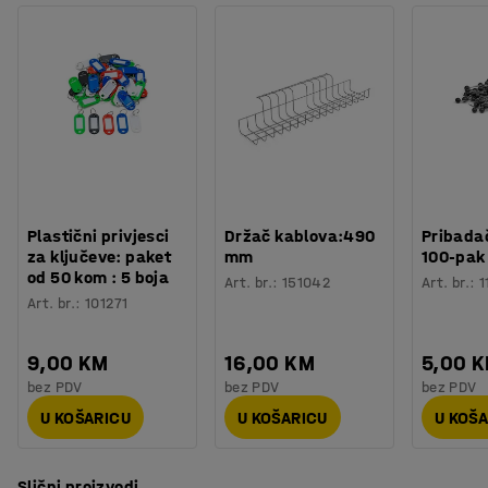
Plastični privjesci
Držač kablova:490
Pribadač
za ključeve: paket
mm
100-pak
od 50 kom : 5 boja
Art. br.
:
151042
Art. br.
:
1
Art. br.
:
101271
9,00 KM
16,00 KM
5,00 
bez PDV
bez PDV
bez PDV
U KOŠARICU
U KOŠARICU
U KOŠ
Slični proizvodi