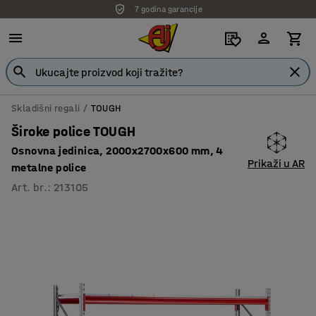
7 godina garancije
Skladišni regali
TOUGH
Široke police TOUGH
Osnovna jedinica, 2000x2700x600 mm, 4
Prikaži u AR
metalne police
Art. br.
:
213105