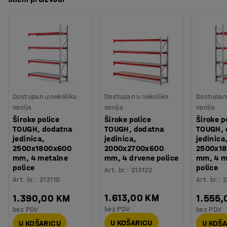
Dostupan u nekoliko
Dostupan u nekoliko
Dostupan 
opcija
opcija
opcija
Široke police
Široke police
Široke p
TOUGH, dodatna
TOUGH, dodatna
TOUGH, 
jedinica,
jedinica,
jedinica
2500x1800x600
2000x2700x600
2500x1
mm, 4 metalne
mm, 4 drvene police
mm, 4 m
police
police
Art. br.
:
213122
Art. br.
:
213110
Art. br.
:
2
1.613,00 KM
1.390,00 KM
1.555,
bez PDV
bez PDV
bez PDV
U KOŠARICU
U KOŠARICU
U KOŠ