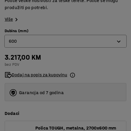
Police velike nosivosti za teške terete. Police se mogu
produžiti po potrebi.
Više
Dubina (mm)
600
3.217,00 KM
600
bez PDV
1000
Dodaj na popis za kupovinu
Garancja od 7 godina
Dodaci
Polica TOUGH, metalna, 2700x600 mm