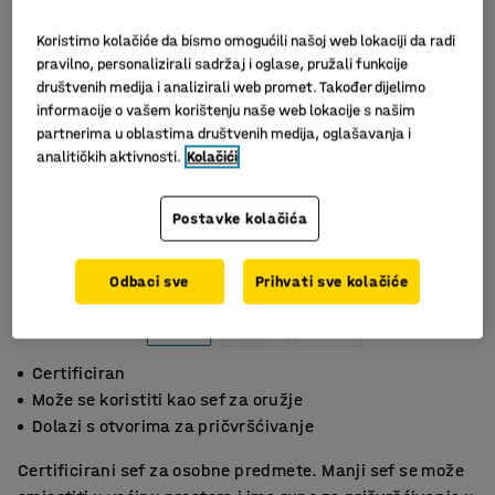
Koristimo kolačiće da bismo omogućili našoj web lokaciji da radi
pravilno, personalizirali sadržaj i oglase, pružali funkcije
društvenih medija i analizirali web promet. Također dijelimo
informacije o vašem korištenju naše web lokacije s našim
partnerima u oblastima društvenih medija, oglašavanja i
analitičkih aktivnosti.
Kolačići
Postavke kolačića
Slični proizvodi
Odbaci sve
Prihvati sve kolačiće
Certificiran
Može se koristiti kao sef za oružje
Dolazi s otvorima za pričvršćivanje
Certificirani sef za osobne predmete. Manji sef se može