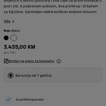
smjestiti u većinu prostora i ima rupe za pričvršćivanje u
pod i zid. S podesivom policom, dva pretinca i držačem
za ključeve. Opremljen elektroničkom kodnom bravom.
Više
Boja
:
Bijela
3.435,00 KM
bez PDV
Dodaj na popis za kupovinu
Garancja od 7 godina
Suunnittelupalvelu