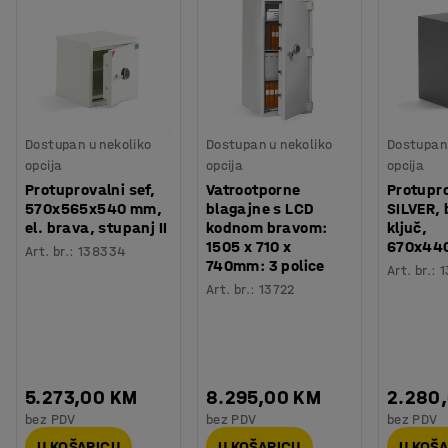
Dostupan u nekoliko
Dostupan u nekoliko
Dostupan 
opcija
opcija
opcija
Protuprovalni sef,
Vatrootporne
Protupro
570x565x540 mm,
blagajne s LCD
SILVER, 
el. brava, stupanj II
kodnom bravom:
ključ,
1505 x 710 x
670x44
Art. br.
:
138334
740mm: 3 police
Art. br.
:
1
Art. br.
:
13722
5.273,00 KM
8.295,00 KM
2.280
bez PDV
bez PDV
bez PDV
U KOŠARICU
U KOŠARICU
U KOŠ