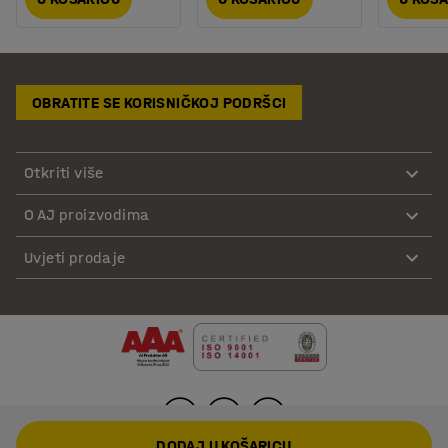
OBRATITE SE KORISNIČKOJ PODRŠCI
Otkriti više
O AJ proizvodima
Uvjeti prodaje
DODAJ U KOŠARICU