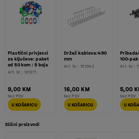
Broj za boju
:
RAL 9002
Odobreno od strane FG-a i testirano od strane SSF
Materijal
:
Metal
Stöldskyddsföreningen (Švedsko udruženje za
Broj polica
:
1
sprječavanje krađe).
Potreban broj osoba
:
1
Procjena vremena
:
10
Min
Težina
:
80,01
kg
Montaža
:
Dolazi sastavljeno
Plastični privjesci
Držač kablova:490
Pribadač
Testirano
:
FG approved, SSF 3492
za ključeve: paket
mm
100-pak
od 50 kom : 5 boja
Art. br.
:
151042
Art. br.
:
1
Art. br.
:
101271
9,00 KM
16,00 KM
5,00 
bez PDV
bez PDV
bez PDV
U KOŠARICU
U KOŠARICU
U KOŠ
Slični proizvodi