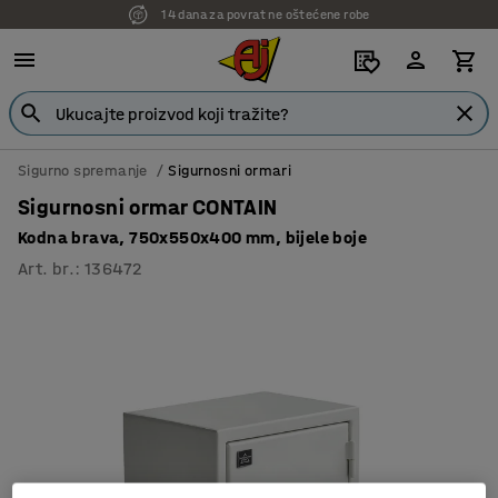
14 dana za povrat ne oštećene robe
7 godina garancije
Sigurno spremanje
Sigurnosni ormari
Sigurnosni ormar CONTAIN
Kodna brava, 750x550x400 mm, bijele boje
Art. br.
:
136472