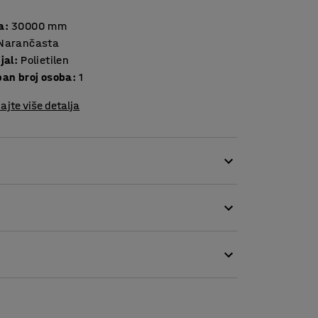
a
:
30000
mm
Narančasta
jal
:
Polietilen
ban broj osoba
:
1
ajte više detalja
jasno označavanje.
ive i na veću udaljenost.