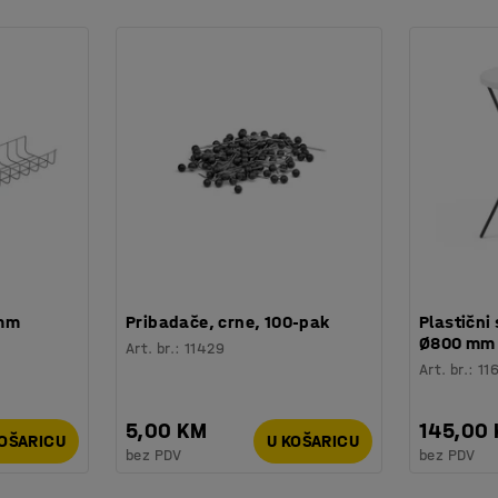
 mm
Pribadače, crne, 100-pak
Plastični 
Ø800 mm
Art. br.
:
11429
Art. br.
:
11
5,00 KM
145,00
KOŠARICU
U KOŠARICU
bez PDV
bez PDV