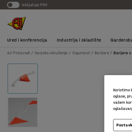
Isključuje PDV
Ured i konferencija
Industrija i skladište
Garderob
AJ Proizvodi
Vanjsko okruženje
Sigurnost
Barijere
Barijere 
Koristimo k
oglase, pru
vašem kori
oglašavanja
Postavk