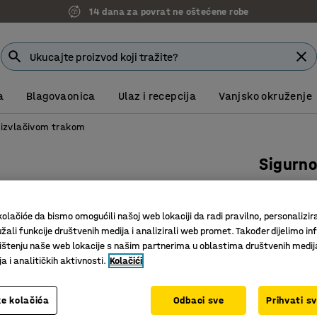
14 dana za povrat ne oštećene robe
a
Blagovaonica
Ulaz i recepcija
Vanjsko okruženje
s izvlačivom trakom
Sigurno
30 m
Art. br.
:
31
olačiće da bismo omogućili našoj web lokaciji da radi pravilno, personalizira
žali funkcije društvenih medija i analizirali web promet. Također dijelimo in
Za vanjs
štenju naše web lokacije s našim partnerima u oblastima društvenih medij
Jasna vid
 i analitičkih aktivnosti.
Kolačići
Idealan 
e kolačića
Odbaci sve
52,00 
Prihvati s