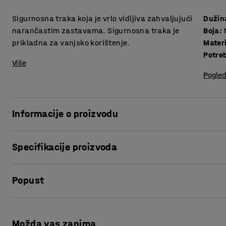
Sigurnosna traka koja je vrlo vidljiva zahvaljujući
Dužin
narančastim zastavama. Sigurnosna traka je
Boja
:
prikladna za vanjsko korištenje.
Materi
Potre
Više
Pogled
Informacije o proizvodu
Sigurnosna traka od polietilena koja se može koristiti za 
Specifikacije proizvoda
Sigurnosna traka ima 45 narančastih zastava koje su vidlj
Dužina
:
30000
mm
Popust
Boja
:
Narančasta
Traka je debljine 4 mm.
Materijal
:
Polietilen
Potreban broj osoba
:
1
Ispis stranice
Procjena vremena
:
5
Min
Možda vas zanima