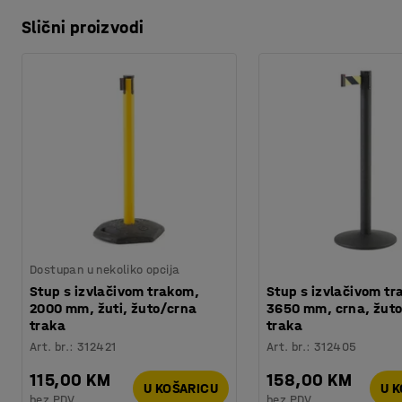
Slični proizvodi
Dostupan u nekoliko opcija
Stup s izvlačivom trakom,
Stup s izvlačivom t
2000 mm, žuti, žuto/crna
3650 mm, crna, žut
traka
traka
Art. br.
:
312421
Art. br.
:
312405
115,00 KM
158,00 KM
U KOŠARICU
U 
bez PDV
bez PDV