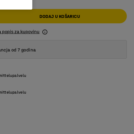
DODAJ U KOŠARICU
a popis za kupovinu
ncja od 7 godina
nittelupalvelu
nittelupalvelu