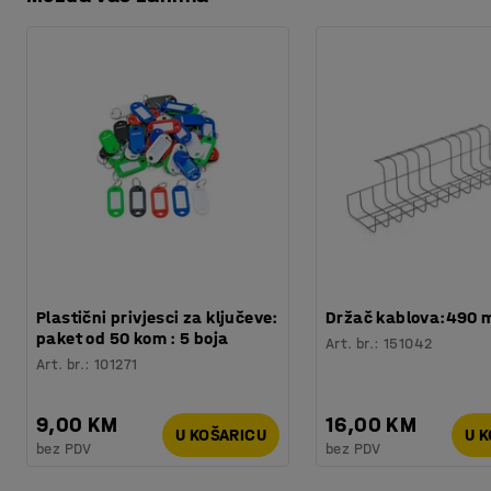
Preuzmite upute za održavanjen
Težina
:
0,51
kg
Montaža
:
Dolazi sastavljeno
Plastični privjesci za ključeve:
Držač kablova:490
paket od 50 kom : 5 boja
Art. br.
:
151042
Art. br.
:
101271
9,00 KM
16,00 KM
U KOŠARICU
U 
bez PDV
bez PDV