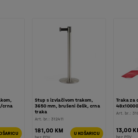
rakom,
Stup s izvlačivom trakom,
Traka za 
o/crna
3650 mm, brušeni čelik, crna
48x10000
traka
Art. br.
:
31
Art. br.
:
312411
13,00 
181,00 KM
KOŠARICU
U KOŠARICU
bez PDV
bez PDV