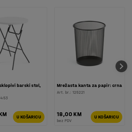
sklopivi barski stol,
Mrežasta kanta za papir: crna
Art. br.
:
125221
6453
 KM
18,00 KM
U KOŠARICU
U KOŠARICU
bez PDV