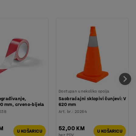
Dostupan u nekoliko opcija
ograđivanje,
Saobraćajni sklopivi čunjevi: V
0 mm, crveno-bijela
620 mm
038
Art. br.
:
20264
KM
52,00 KM
U KOŠARICU
U KOŠARICU
bez PDV