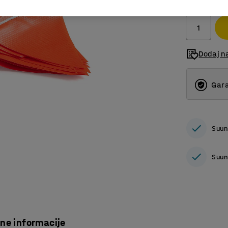
bez PDV
Dodaj n
Gara
Suun
Suun
čne informacije