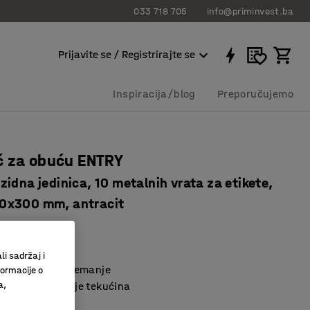
033 718 705
info@priminvest.ba
Prijavite se / Registrirajte se
Inspiracija/blog
Preporučujemo
ć za obuću ENTRY
idna jedinica, 10 metalnih vrata za etikete,
0x300 mm, antracit
41707
vno korištenje
li sadržaj i
 za sigurno spremanje
formacije o
a,
m za sakupljanje tekućina