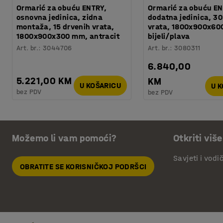
Ormarić za obuću ENTRY,
Ormarić za obuću EN
osnovna jedinica, zidna
dodatna jedinica, 30
montaža, 15 drvenih vrata,
vrata, 1800x900x60
1800x900x300 mm, antracit
bijeli/plava
Art. br.
:
3044706
Art. br.
:
3080311
6.840,00
5.221,00 KM
KM
U KOŠARICU
U 
bez PDV
bez PDV
Možemo li vam pomoći?
Otkriti više
Savjeti i vodi
OBRATITE SE KORISNIČKOJ PODRŠCI