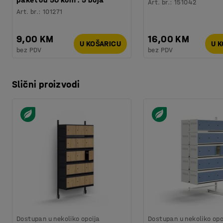
Art. br.
:
151042
Art. br.
:
101271
9,00 KM
16,00 KM
U KOŠARICU
U 
bez PDV
bez PDV
Slični proizvodi
Dostupan u nekoliko opcija
Dostupan u nekoliko opc