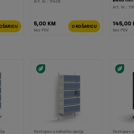
Art. br.
:
11429
Art. br.
:
11
5,00 KM
145,00
KOŠARICU
U KOŠARICU
bez PDV
bez PDV
ija
Dostupan u nekoliko opcija
Dostupan u 