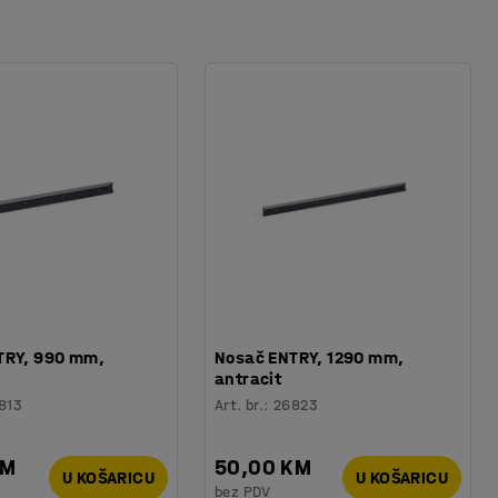
TRY, 990 mm,
Nosač ENTRY, 1290 mm,
antracit
813
Art. br.
:
26823
KM
50,00 KM
U KOŠARICU
U KOŠARICU
bez PDV