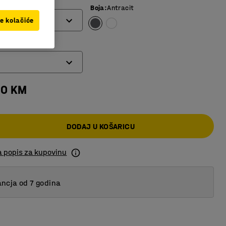
Boja
:
Antracit
ve kolačiće
a
00 KM
DODAJ U KOŠARICU
a popis za kupovinu
ncja od 7 godina