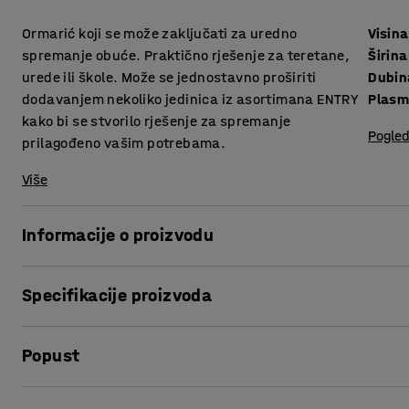
Ormarić koji se može zaključati za uredno
Visina
spremanje obuće. Praktično rješenje za teretane,
Širina
urede ili škole. Može se jednostavno proširiti
Dubin
dodavanjem nekoliko jedinica iz asortimana ENTRY
Plas
kako bi se stvorilo rješenje za spremanje
Pogled
prilagođeno vašim potrebama.
Više
Informacije o proizvodu
ENTRY je fleksibilna i proširiva serija namještaja za garde
Specifikacije proizvoda
potrebi. Ormarić je savršen za prostore gdje želite spremit
dvoranama, uredima i sl. Uz pomoć praktičnih dodatnih jed
Visina
:
1800
mm
odjeće i obuće prema vašem prostoru.
Popust
Širina
:
600
mm
Dubina
:
300
mm
Svaka vrata ormarića za obuću imaju svoju bravu, što znač
Plasman
:
Zidno
Ispis stranice
ulazu. Vrata pretinaca imaju okrugle otvore s plastičnim 