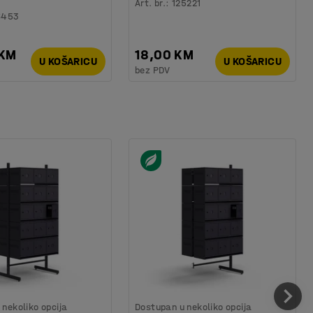
Art. br.
:
125221
6453
 KM
18,00 KM
U KOŠARICU
U KOŠARICU
bez PDV
nekoliko opcija
Dostupan u nekoliko opcija