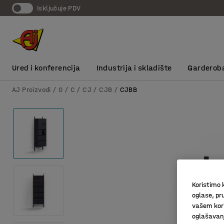
Isključuje PDV
Ured i konferencija
Industrija i skladište
Garderob
AJ Proizvodi
0
C
CJ
CJB
CJBB
Koristimo k
oglase, pru
vašem kori
oglašavanja