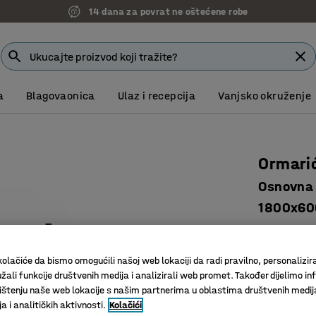
14 dana za povrat ne oštećene robe
a
Blagovaonica
Ulaz i recepcija
Vanjsko okruženje
Ormari
Osnovna z
1800x60
Art. br.
:
30
Jednosta
olačiće da bismo omogućili našoj web lokaciji da radi pravilno, personalizira
S bravom
žali funkcije društvenih medija i analizirali web promet. Također dijelimo in
štenju naše web lokacije s našim partnerima u oblastima društvenih medij
S posudo
 i analitičkih aktivnosti.
Kolačići