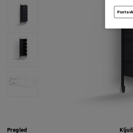
Postavk
Pregled
Klju