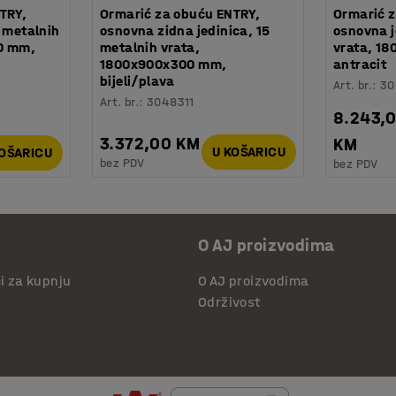
TRY,
Ormarić za obuću ENTRY,
Ormarić z
 metalnih
osnovna zidna jedinica, 15
osnovna j
0 mm,
metalnih vrata,
vrata, 1
1800x900x300 mm,
antracit
bijeli/plava
Art. br.
:
30
Art. br.
:
3048311
8.243,
3.372,00 KM
KM
U KOŠARICU
KOŠARICU
bez PDV
bez PDV
O AJ proizvodima
či za kupnju
O AJ proizvodima
Održivost