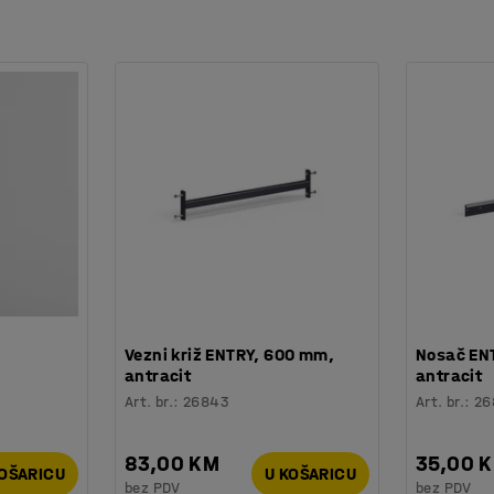
rmarić. Bravice se prodaju posebno.
kupljanje prašine i prljavštine. Ispod svake
e i tekućine s obuće.
tiraju na zid ili radi lakše montaže, zakače na
tna oprema i preporučuju se za povećanje
Vezni križ ENTRY, 600 mm,
Nosač EN
antracit
antracit
Art. br.
:
26843
Art. br.
:
26
83,00 KM
35,00 
KOŠARICU
U KOŠARICU
bez PDV
bez PDV