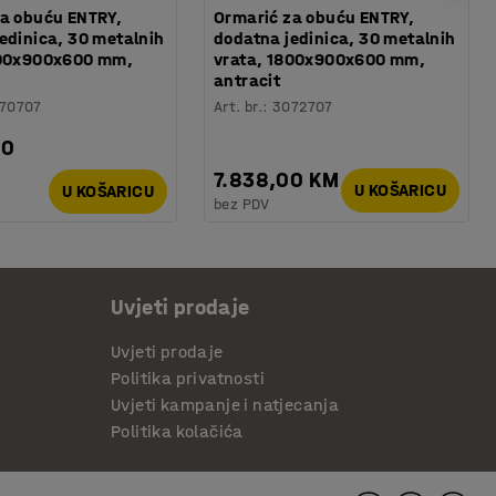
a obuću ENTRY,
Ormarić za obuću ENTRY,
edinica, 30 metalnih
dodatna jedinica, 30 metalnih
800x900x600 mm,
vrata, 1800x900x600 mm,
antracit
70707
Art. br.
:
3072707
00
7.838,00 KM
U KOŠARICU
U KOŠARICU
bez PDV
Uvjeti prodaje
Uvjeti prodaje
Politika privatnosti
Uvjeti kampanje i natjecanja
Politika kolačića