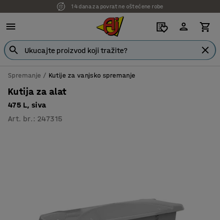
14 dana za povrat ne oštećene robe
Spremanje
Kutije za vanjsko spremanje
Kutija za alat
475 L, siva
Art. br.
:
247315