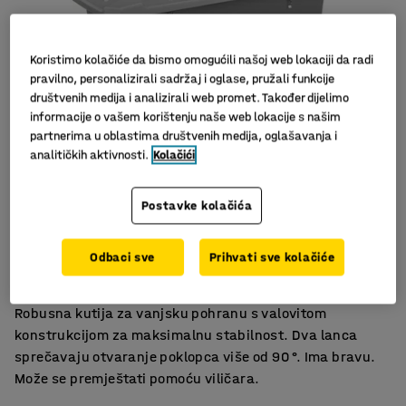
Koristimo kolačiće da bismo omogućili našoj web lokaciji da radi
pravilno, personalizirali sadržaj i oglase, pružali funkcije
društvenih medija i analizirali web promet. Također dijelimo
informacije o vašem korištenju naše web lokacije s našim
partnerima u oblastima društvenih medija, oglašavanja i
analitičkih aktivnosti.
Kolačići
Postavke kolačića
S bravom
Vakumski oblikovano kućište
Odbaci sve
Prihvati sve kolačiće
Može se premještati pomoću viličara
Robusna kutija za vanjsku pohranu s valovitom
konstrukcijom za maksimalnu stabilnost. Dva lanca
sprečavaju otvaranje poklopca više od 90 °. Ima bravu.
Može se premještati pomoću viličara.