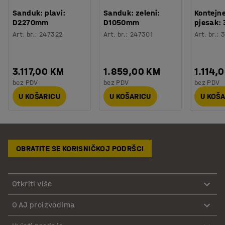
Sanduk: plavi:
Sanduk: zeleni:
Kontejne
D2270mm
D1050mm
pjesak: 
Art. br.
:
247322
Art. br.
:
247301
Art. br.
:
3
3.117,00 KM
1.859,00 KM
1.114,
bez PDV
bez PDV
bez PDV
U KOŠARICU
U KOŠARICU
U KOŠ
OBRATITE SE KORISNIČKOJ PODRŠCI
Otkriti više
O AJ proizvodima