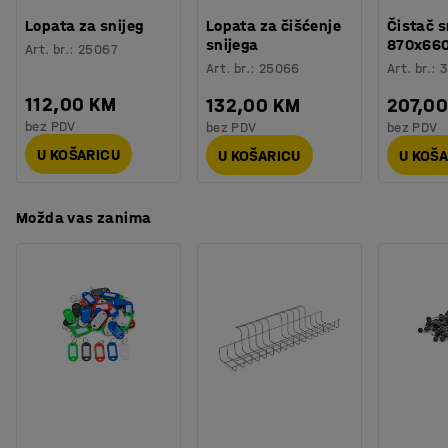
Lopata za snijeg
Lopata za čišćenje
Čistač s
snijega
870x66
Art. br.
:
25067
Art. br.
:
25066
Art. br.
:
3
112,00 KM
132,00 KM
207,0
bez PDV
bez PDV
bez PDV
U KOŠARICU
U KOŠARICU
U KOŠ
Možda vas zanima