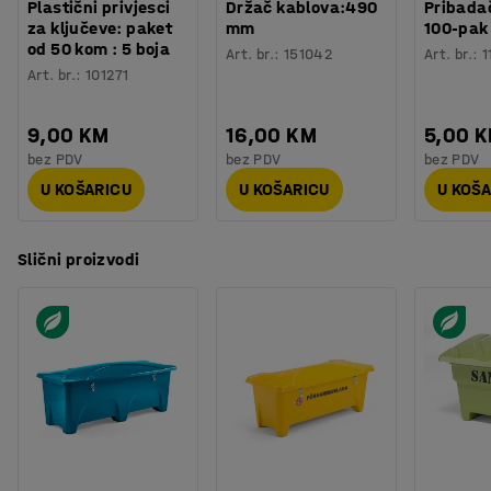
Plastični privjesci
Držač kablova:490
Pribadač
za ključeve: paket
mm
100-pak
od 50 kom : 5 boja
Art. br.
:
151042
Art. br.
:
1
Art. br.
:
101271
9,00 KM
16,00 KM
5,00 
bez PDV
bez PDV
bez PDV
U KOŠARICU
U KOŠARICU
U KOŠ
Slični proizvodi