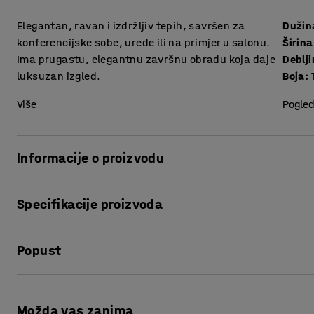
Elegantan, ravan i izdržljiv tepih, savršen za
Dužin
konferencijske sobe, urede ili na primjer u salonu.
Širina
Ima prugastu, elegantnu završnu obradu koja daje
Deblj
luksuzan izgled.
Boja
:
Više
Pogled
Informacije o proizvodu
COLIN je vrlo izdržljiv tepih, što ga čini savršenim za javn
Specifikacije proizvoda
savršena opcija za konferencijske sobe koje se koriste sv
Dužina
:
4400
mm
Tepih je ravno tkan i ima prugastu i elegantnu završnu ob
Popust
Širina
:
2400
mm
koji naglašava prostor.
Debljina
:
4
mm
Boja
:
Tamno plava
Ispis stranice
Tepih je antistatičan i sadrži recikliranu pređu. Na njemu 
Materijal
:
Poliamid
Možda vas zanima