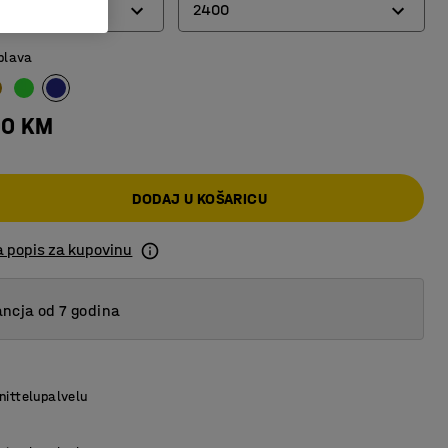
2400
plava
2000
2400
00 KM
DODAJ U KOŠARICU
a popis za kupovinu
ncja od 7 godina
nittelupalvelu