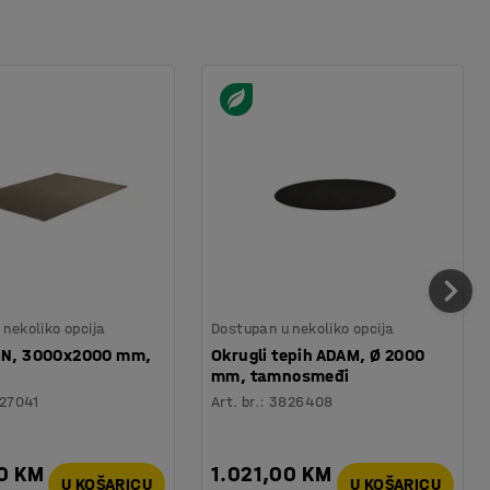
nekoliko opcija
Dostupan u nekoliko opcija
VIN, 3000x2000 mm,
Okrugli tepih ADAM, Ø 2000
mm, tamnosmeđi
27041
Art. br.
:
3826408
0 KM
1.021,00 KM
U KOŠARICU
U KOŠARICU