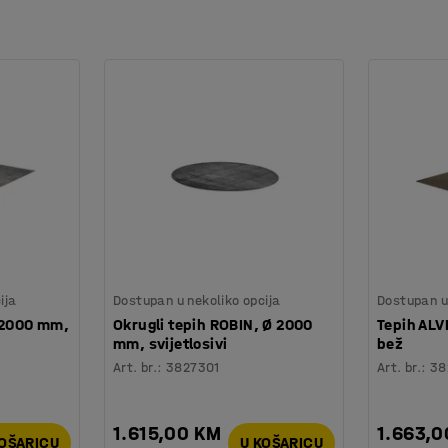
ija
Dostupan u nekoliko opcija
Dostupan u 
 2000 mm,
Okrugli tepih ROBIN, Ø 2000
Tepih AL
mm, svijetlosivi
bež
Art. br.
:
3827301
Art. br.
:
38
1.615,00 KM
1.663,0
KOŠARICU
U KOŠARICU