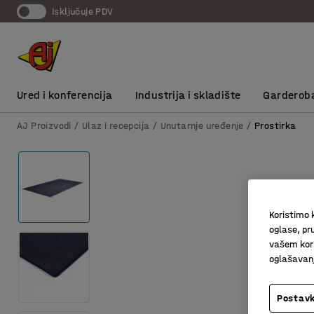
Isključuje PDV
Ured i konferencija
Industrija i skladište
Garderob
AJ Proizvodi
Ulaz i recepcija
Unutarnje uređenje
Prostirka
Koristimo k
oglase, pru
vašem kori
oglašavanja
Postavk