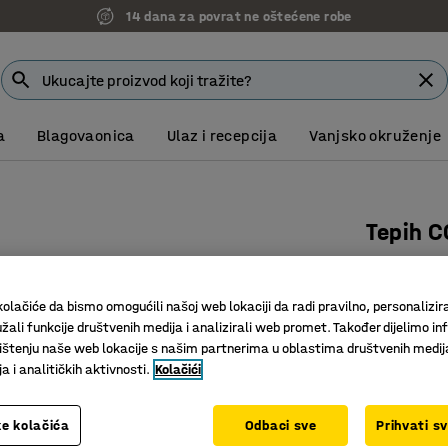
14 dana za povrat ne oštećene robe
a
Blagovaonica
Ulaz i recepcija
Vanjsko okruženje
Tepih C
4400x24
Art. br.
:
38
olačiće da bismo omogućili našoj web lokaciji da radi pravilno, personalizira
žali funkcije društvenih medija i analizirali web promet. Također dijelimo in
Lako se o
štenju naše web lokacije s našim partnerima u oblastima društvenih medij
Za javne 
 i analitičkih aktivnosti.
Kolačići
Eleganta
Dužina (mm)
e kolačića
Odbaci sve
Prihvati s