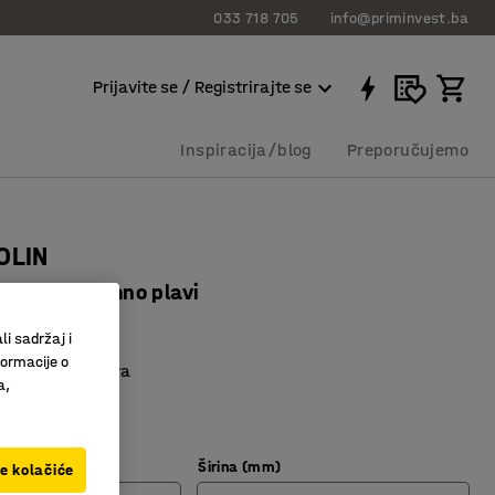
033 718 705
info@priminvest.ba
Prijavite se / Registrirajte se
Inspiracija/blog
Preporučujemo
OLIN
00 mm, tamno plavi
27465
li sadržaj i
formacije o
država i usisava
a,
prostore
n tepih
Širina (mm)
ve kolačiće