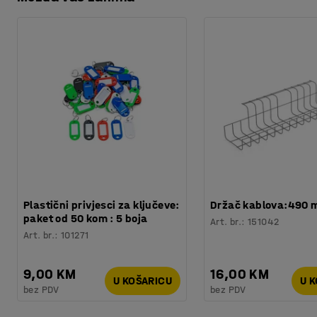
Preuzmite upute za održavanjen
Specifikacija materijala
:
Eco Compact - 0909580
Potreban broj osoba
:
1
Procjena vremena
:
5
Min
Težina
:
30
kg
Testirano
:
EN 1307
Plastični privjesci za ključeve:
Držač kablova:490
paket od 50 kom : 5 boja
Art. br.
:
151042
Art. br.
:
101271
9,00 KM
16,00 KM
U KOŠARICU
U 
bez PDV
bez PDV