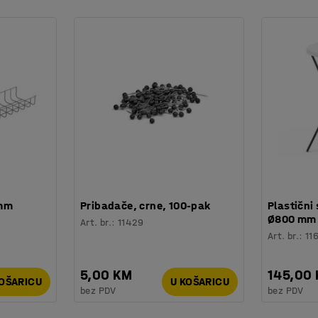
 mm
Pribadače, crne, 100-pak
Plastični 
Ø800 mm
Art. br.
:
11429
Art. br.
:
11
5,00 KM
145,00
KOŠARICU
U KOŠARICU
bez PDV
bez PDV