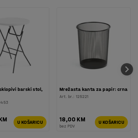
sklopivi barski stol,
Mrežasta kanta za papir: crna
Art. br.
:
125221
6453
 KM
18,00 KM
U KOŠARICU
U KOŠARICU
bez PDV