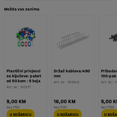
Boja
:
Zelena
Preuzmite upute za održavanjen
obradu koja daje dojam luksuza - mali dodatak koji
Možda vas zanima
Materijal
:
Poliamid
naglašava prostor.
Specifikacija materijala
:
Eco Compact - 0909380
Potreban broj osoba
:
1
Tepih je antistatičan i sadrži recikliranu pređu. Na njemu
Procjena vremena
:
5
Min
se mogu koristiti stolice s kotačima.
Težina
:
20
kg
Testirano
:
EN 1307
Plastični privjesci
Držač kablova:490
Pribadač
za ključeve: paket
mm
100-pak
od 50 kom : 5 boja
Art. br.
:
151042
Art. br.
:
1
Art. br.
:
101271
9,00 KM
16,00 KM
5,00 
bez PDV
bez PDV
bez PDV
U KOŠARICU
U KOŠARICU
U KOŠ