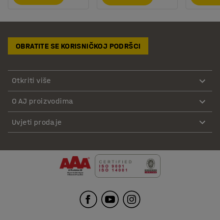
OBRATITE SE KORISNIČKOJ PODRŠCI
Otkriti više
O AJ proizvodima
Uvjeti prodaje