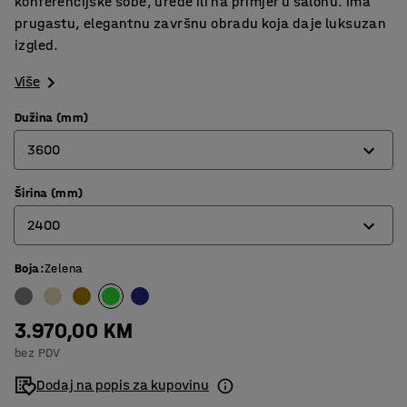
konferencijske sobe, urede ili na primjer u salonu. Ima
prugastu, elegantnu završnu obradu koja daje luksuzan
izgled.
Više
Dužina (mm)
3600
Širina (mm)
3000
2400
3600
4400
Boja
:
Zelena
2000
2400
3.970,00 KM
bez PDV
Dodaj na popis za kupovinu