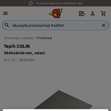
14 dana za povrat ne oštećene robe
7 godina garancije
Unutarnje uređenje
Prostirka
Tepih COLIN
3600x2400 mm, zeleni
Art. br.
:
3827454