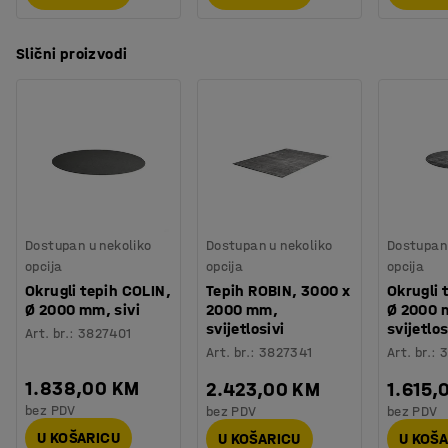
Slični proizvodi
Dostupan u nekoliko
Dostupan u nekoliko
Dostupan 
opcija
opcija
opcija
Okrugli tepih COLIN,
Tepih ROBIN, 3000 x
Okrugli 
Ø 2000 mm, sivi
2000 mm,
Ø 2000 
svijetlosivi
svijetlos
Art. br.
:
3827401
Art. br.
:
3827341
Art. br.
:
3
1.838,00 KM
2.423,00 KM
1.615,
bez PDV
bez PDV
bez PDV
U KOŠARICU
U KOŠARICU
U KOŠ