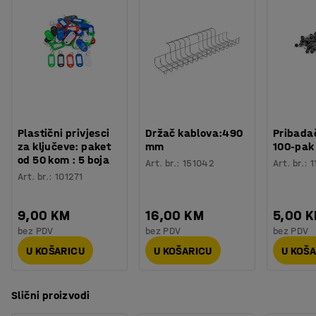
Procjena vremena
:
5
Min
Tepih je antistatičan i sadrži recikliranu pređu. Na njemu
Težina
:
22
kg
se mogu koristiti stolice s kotačima.
Testirano
:
EN 1307
Plastični privjesci
Držač kablova:490
Pribadač
za ključeve: paket
mm
100-pak
od 50 kom : 5 boja
Art. br.
:
151042
Art. br.
:
1
Art. br.
:
101271
9,00 KM
16,00 KM
5,00 
bez PDV
bez PDV
bez PDV
U KOŠARICU
U KOŠARICU
U KOŠ
Slični proizvodi