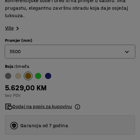
konferencijske sobe i ured ili na primjer u salonu. Ima
prugastu, elegantnu završnu obradu koja daje osjećaj
luksuza.
Više
Promjer (mm)
3500
Boja
:
Smeđa
2000
2500
5.629,00 KM
3000
bez PDV
3500
Dodaj na popis za kupovinu
Garancja od 7 godina