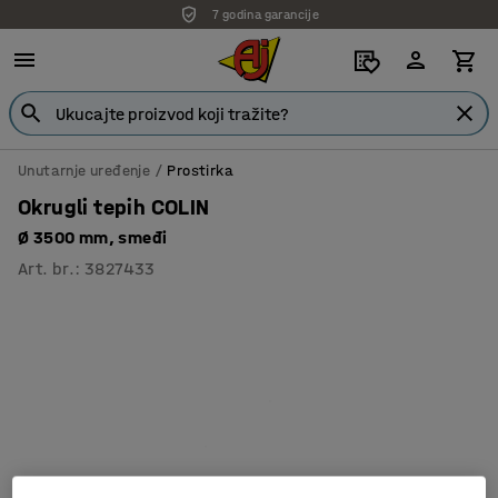
7 godina garancije
Unutarnje uređenje
Prostirka
Okrugli tepih COLIN
Ø 3500 mm, smeđi
Art. br.
:
3827433