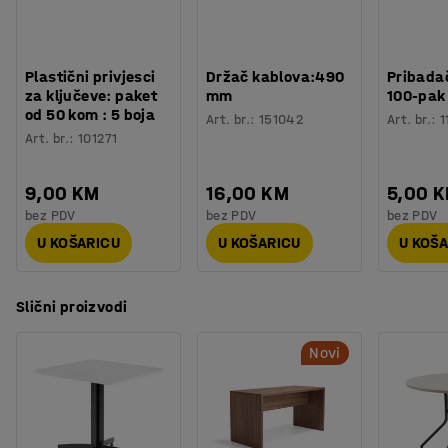
Plastični privjesci
Držač kablova:490
Pribadač
za ključeve: paket
mm
100-pak
od 50 kom : 5 boja
Art. br.
:
151042
Art. br.
:
1
Art. br.
:
101271
9,00 KM
16,00 KM
5,00 
bez PDV
bez PDV
bez PDV
U KOŠARICU
U KOŠARICU
U KOŠ
Slični proizvodi
Novi