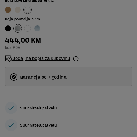
Boja površine ploče
:
Bijela
Boja postolja
:
Siva
444,00 KM
bez PDV
Dodaj na popis za kupovinu
Garancja od 7 godina
Suunnittelupalvelu
Suunnittelupalvelu