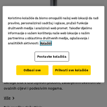
Koristimo kolačiće da bismo omogućili našoj web lokaciji da radi
pravilno, personalizirali sadržaj i oglase, pružali funkcije
društvenih medija i analizirali web promet. Također dijelimo
informacije o vašem korištenju naše web lokacije s našim
partnerima u oblastima društvenih medija, oglašavanja i
analitičkih aktivnosti.
Kolačići
Slični proizvodi
Postavke kolačića
Izdržljiv namještaj
Izdržljiva ploča od laminata
Odbaci sve
Prihvati sve kolačiće
Ravni ovalni okvir
Okrugli stol s izdržljivom pločom, zaobljenim okvirom od
ovalnih cijevi i podesivim nogama.
Više