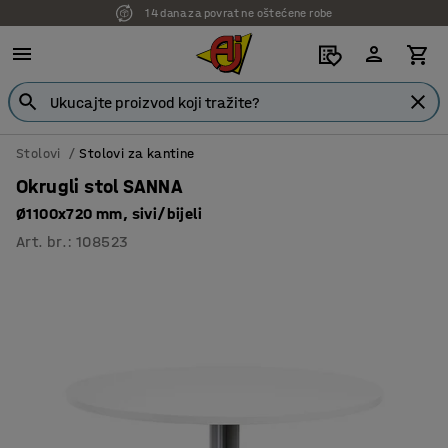
14 dana za povrat ne oštećene robe
Stolovi
Stolovi za kantine
Okrugli stol SANNA
Ø1100x720 mm, sivi/bijeli
Art. br.
:
108523