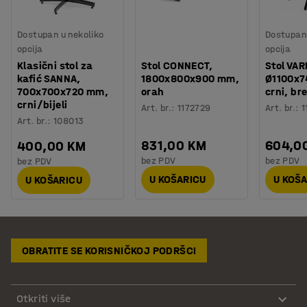
Dostupan u nekoliko
Dostupan 
opcija
opcija
Klasični stol za
Stol CONNECT,
Stol VAR
kafić SANNA,
1800x800x900 mm,
Ø1100x7
700x700x720 mm,
orah
crni, br
crni/bijeli
Art. br.
:
1172729
Art. br.
:
1
Art. br.
:
108013
831,00 KM
604,0
400,00 KM
bez PDV
bez PDV
bez PDV
U KOŠARICU
U KOŠ
U KOŠARICU
OBRATITE SE KORISNIČKOJ PODRŠCI
Otkriti više