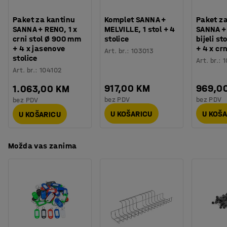
Procjena vremena
:
30
Min
Težina
:
20,81
kg
Paket za kantinu
Komplet SANNA +
Paket z
Montaža
:
Dolazi nesastavljeno
SANNA + RENO, 1 x
MELVILLE, 1 stol + 4
SANNA + 
crni stol Ø 900 mm
stolice
bijeli s
+ 4 x jasenove
+ 4 x cr
Art. br.
:
103013
stolice
Art. br.
:
1
Art. br.
:
104102
917,00 KM
969,0
1.063,00 KM
bez PDV
bez PDV
bez PDV
U KOŠARICU
U KOŠ
U KOŠARICU
Možda vas zanima