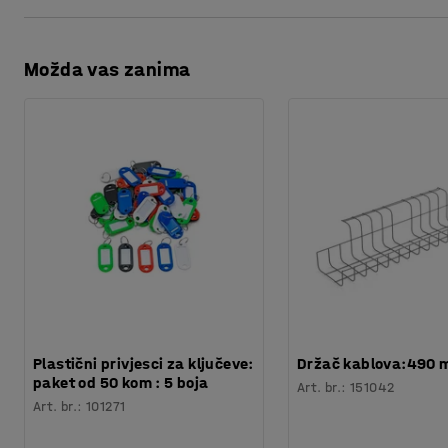
Procjena vremena
:
10
Min
Ispis stranice
Težina
:
11,9
kg
Možda vas zanima
Preuzmite upute za održavanjen
Plastični privjesci za ključeve:
Držač kablova:490
paket od 50 kom : 5 boja
Art. br.
:
151042
Art. br.
:
101271