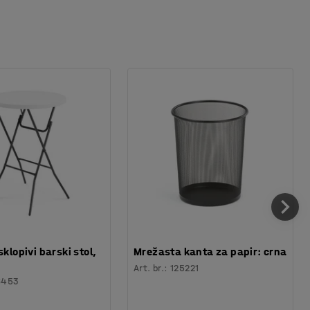
sklopivi barski stol,
Mrežasta kanta za papir: crna
Art. br.
:
125221
6453