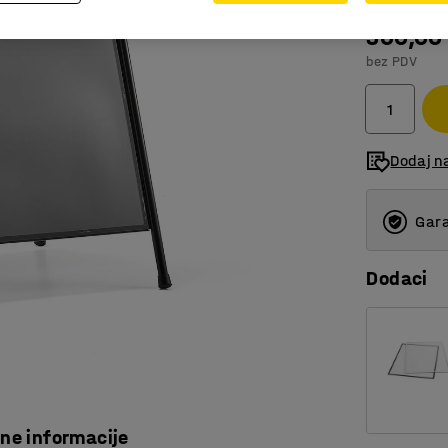
300,00
bez PDV
Dodaj n
Gara
Dodaci
čne informacije