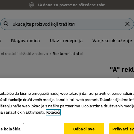
14 dana za povrat ne oštećene robe
a
Blagovaonica
Ulaz i recepcija
Vanjsko okruženje
i stalci i držači znakova
Reklamni stalci
"A" rek
oglasno
V900mm
olačiće da bismo omogućili našoj web lokaciji da radi pravilno, personalizira
žali funkcije društvenih medija i analizirali web promet. Također dijelimo in
Art. br.
:
25
štenju naše web lokacije s našim partnerima u oblastima društvenih medij
 i analitičkih aktivnosti.
Kolačići
Sklopivi 
Boja
:
Crna
e kolačića
Odbaci sve
Prihvati s