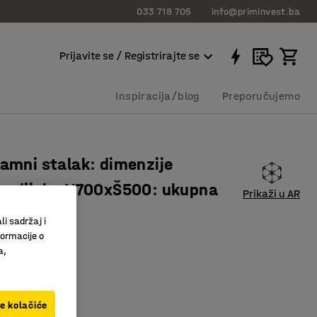
033 718 705
info@priminvest.ba
Prijavite se / Registrirajte se
Inspiracija/blog
Preporučujemo
lamni stalak: dimenzije
g dijela: V700xŠ500: ukupna
Prikaži u AR
: crni
li sadržaj i
formacije o
8262
a,
reklamni stalak
ve kolačiće