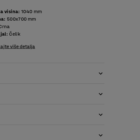
a visina
:
1040
mm
na
:
500x700 mm
Crna
jal
:
Čelik
ajte više detalja