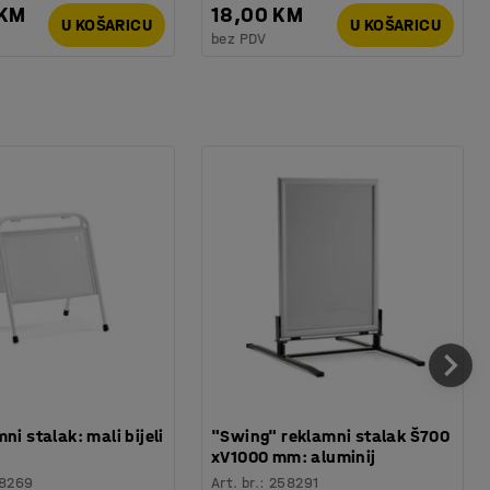
 KM
18,00 KM
U KOŠARICU
U KOŠARICU
bez PDV
ni stalak: mali bijeli
"Swing" reklamni stalak Š700
xV1000 mm: aluminij
8269
Art. br.
:
258291