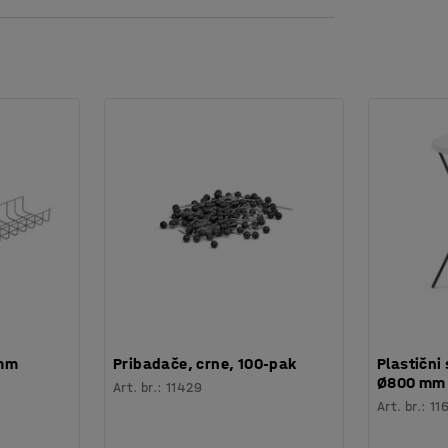
 mm
Pribadače, crne, 100-pak
Plastični 
Ø800 mm
Art. br.
:
11429
Art. br.
:
11