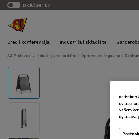
Isključuje PDV
Ured i konferencija
Industrija i skladište
Garderob
AJ Proizvodi
Industrija i skladište
Oprema za trgovine
Reklamn
Koristimo k
oglase, pru
vašem kori
oglašavanja
Postavk