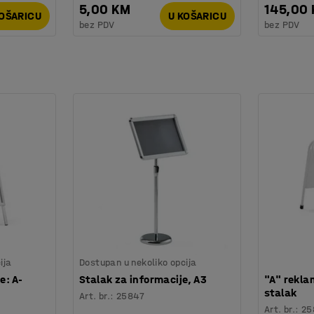
5,00 KM
145,00
KOŠARICU
U KOŠARICU
bez PDV
bez PDV
ija
Dostupan u nekoliko opcija
e: A-
Stalak za informacije, A3
"A" reklam
stalak
Art. br.
:
25847
Art. br.
:
25