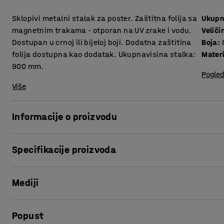
Sklopivi metalni stalak za poster. Zaštitna folija sa
Ukupn
magnetnim trakama - otporan na UV zrake i vodu.
Veliči
Dostupan u crnoj ili bijeloj boji. Dodatna zaštitina
Boja
:
folija dostupna kao dodatak. Ukupnavisina stalka:
Materi
900 mm.
Pogled
Više
Informacije o proizvodu
.
Specifikacije proizvoda
Ukupna visina
:
1040
mm
Mediji
Veličina
:
500x700 mm
Boja
:
Crna
Materijal
:
Čelik
Prikaži proizvod u 3D
Popust
Potreban broj osoba
:
1