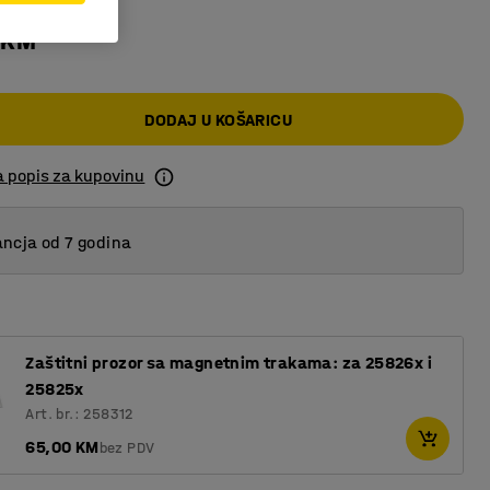
 KM
DODAJ U KOŠARICU
a popis za kupovinu
ncja od 7 godina
Zaštitni prozor sa magnetnim trakama: za 25826x i
25825x
Art. br.: 258312
65,00 KM
bez PDV