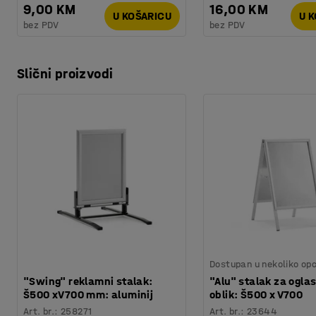
9,00 KM
16,00 KM
U KOŠARICU
U 
bez PDV
bez PDV
Slični proizvodi
Dostupan u nekoliko opc
"Swing" reklamni stalak:
"Alu" stalak za oglas
Š500 xV700 mm: aluminij
oblik: Š500 x V700
Art. br.
:
258271
Art. br.
:
23644