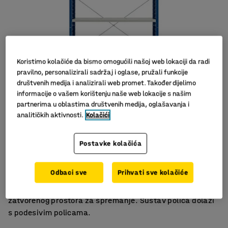
Koristimo kolačiće da bismo omogućili našoj web lokaciji da radi
pravilno, personalizirali sadržaj i oglase, pružali funkcije
društvenih medija i analizirali web promet. Također dijelimo
informacije o vašem korištenju naše web lokacije s našim
partnerima u oblastima društvenih medija, oglašavanja i
analitičkih aktivnosti.
Kolačići
Široka ponuda dodataka
Postavke kolačića
Površina otporna na ogrebotine
Podesive police
Odbaci sve
Prihvati sve kolačiće
Sustav polica koji vam daje mogućnost otvorenog i
zatvorenog prostora za spremanje. Sustav polica dolazi
s podesivim policama.