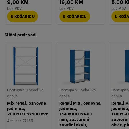
9,00 KM
16,00 KM
5,00 
bez PDV
bez PDV
bez PDV
U KOŠARICU
U KOŠARICU
U KOŠ
Slični proizvodi
Dostupan u nekoliko
Dostupan u nekoliko
Dostupan 
opcija
opcija
opcija
Mix regal, osnovna
Regali MIX, osnovna
Regali M
jedinica,
jedinica,
jedinica
2100x1365x500 mm
1740x1000x400
1740x60
mm, zatvoreni
zatvoren
Art. br.
:
27163
završni okvir,
okvir, p