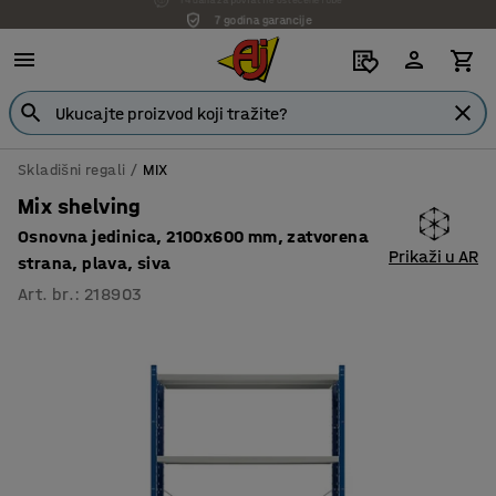
7 godina garancije
Skladišni regali
MIX
Mix shelving
Osnovna jedinica, 2100x600 mm, zatvorena
Prikaži u AR
strana, plava, siva
Art. br.
:
218903