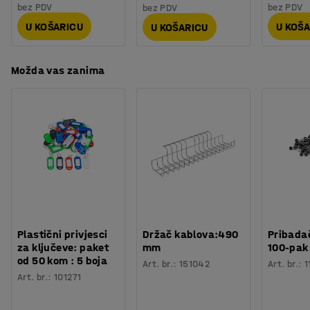
bez PDV
bez PDV
bez PDV
U KOŠARICU
U KOŠ
U KOŠARICU
Možda vas zanima
Plastični privjesci
Držač kablova:490
Pribadač
za ključeve: paket
mm
100-pak
od 50 kom : 5 boja
Art. br.
:
151042
Art. br.
:
1
Art. br.
:
101271