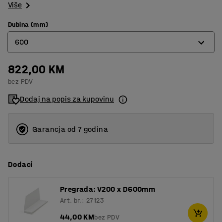
Više
Dubina (mm)
600
822,00 KM
400
bez PDV
500
Dodaj na popis za kupovinu
600
Garancja od 7 godina
Dodaci
Pregrada: V200 x D600mm
Art. br.: 27123
44,00 KM
bez PDV