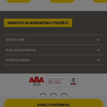
OBRATITE SE KORISNIČKOJ PODRŠCI
Otkriti više
O AJ proizvodima
Uvjeti prodaje
DODAJ U KOŠARICU