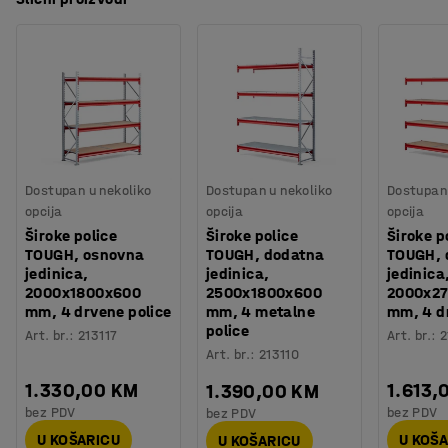
Dostupan u nekoliko
Dostupan u nekoliko
Dostupan 
opcija
opcija
opcija
Široke police
Široke police
Široke p
TOUGH, osnovna
TOUGH, dodatna
TOUGH, 
jedinica,
jedinica,
jedinica
2000x1800x600
2500x1800x600
2000x2
mm, 4 drvene police
mm, 4 metalne
mm, 4 d
police
Art. br.
:
213117
Art. br.
:
2
Art. br.
:
213110
1.330,00 KM
1.613,
1.390,00 KM
bez PDV
bez PDV
bez PDV
U KOŠARICU
U KOŠ
U KOŠARICU