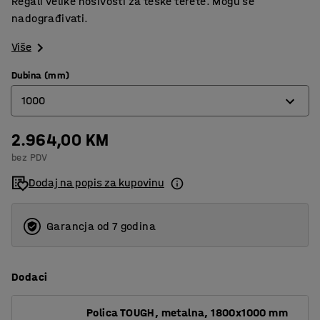
Regali velike nosivosti za teške terete. Mogu se
nadograđivati.
Više
Dubina (mm)
1000
2.964,00 KM
600
bez PDV
1000
Dodaj na popis za kupovinu
Garancja od 7 godina
Dodaci
Polica TOUGH, metalna, 1800x1000 mm