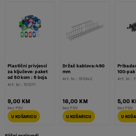
Plastični privjesci
Držač kablova:490
Pribadač
za ključeve: paket
mm
100-pak
od 50 kom : 5 boja
Art. br.
:
151042
Art. br.
:
1
Art. br.
:
101271
9,00 KM
16,00 KM
5,00 
bez PDV
bez PDV
bez PDV
U KOŠARICU
U KOŠARICU
U KOŠ
Slični proizvodi