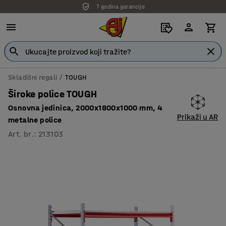
7 godina garancije
Skladišni regali
TOUGH
Široke police TOUGH
Osnovna jedinica, 2000x1800x1000 mm, 4
Prikaži u AR
metalne police
Art. br.
:
213103