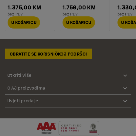
1.375,00 KM
1.756,00 KM
1.330
bez PDV
bez PDV
bez PDV
U KOŠARICU
U KOŠARICU
U KOŠ
OBRATITE SE KORISNIČKOJ PODRŠCI
Otkriti više
O AJ proizvodima
Uvjeti prodaje