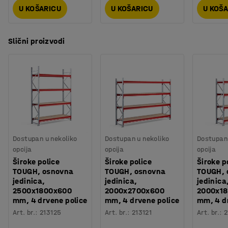
U KOŠARICU
U KOŠARICU
U KOŠ
Slični proizvodi
Dostupan u nekoliko
Dostupan u nekoliko
Dostupan 
opcija
opcija
opcija
Široke police
Široke police
Široke p
TOUGH, osnovna
TOUGH, osnovna
TOUGH, 
jedinica,
jedinica,
jedinica
2500x1800x600
2000x2700x600
2000x1
mm, 4 drvene police
mm, 4 drvene police
mm, 4 d
Art. br.
:
213125
Art. br.
:
213121
Art. br.
:
2