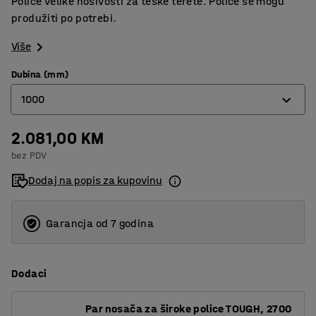
Police velike nosivosti za teške terete. Police se mogu
produžiti po potrebi.
Više
Dubina (mm)
1000
2.081,00 KM
600
bez PDV
1000
Dodaj na popis za kupovinu
Garancja od 7 godina
Dodaci
Par nosača za široke police TOUGH, 2700