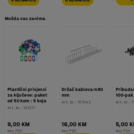
Možda vas zanima
Plastični privjesci
Držač kablova:490
Pribadač
za ključeve: paket
mm
100-pak
od 50 kom : 5 boja
Art. br.
:
151042
Art. br.
:
1
Art. br.
:
101271
9,00 KM
16,00 KM
5,00 
bez PDV
bez PDV
bez PDV