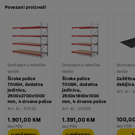
praškastom tehnikom, koji daje izdržljivu površinu.
Boja nosača
:
Crvena
Povezani proizvodi
Osnovna jedinica se jednostavno montira vješanjem
Preuzmite korisnički priručnik
Broj za boju nosača
:
RAL 2002
nosača na perforirane stupove završnih okvira na bilo
Materijal police
:
Iverica
kojoj visini, a zatim stavljanje police na gornju stranu
Broj polica
:
4
nosača. Stupovi imaju noge namijenjene za
Nosivost police (ravnomjerno raspoređene)
:
700
kg
pričvršćivanje u pod.
Potreban broj osoba
:
2
Procjena vremena
:
60
Min
Dopunite svoju jedinicu s policama s dodatnim sekcijama
Težina
:
244,34
kg
kako bi produljili širinu polica i stvorili optimalno rješenje
Montaža
:
Dolazi nesastavljeno
Dostupan u nekoliko
Dostupan u nekoliko
Dostupan 
za spremanje u zahtjevnim okruženjima. Dodatne
Testirano
:
EN 15512, DGUV Regel 108-007
opcija
opcija
opcija
jedinice i dodatne police se prodaju posebno (vidi
Široke police
Široke police
Zaštitna
dodatke).
TOUGH, dodatna
TOUGH, dodatna
debljin
jedinica,
jedinica,
Art. br.
:
2
2500x2700x1000
2500x1800x1000
mm, 4 drvene police
mm, 4 drvene police
Art. br.
:
213132
Art. br.
:
213128
100,0
1.901,00 KM
1.391,00 KM
bez PDV
bez PDV
bez PDV
U KOŠARICU
U KOŠARICU