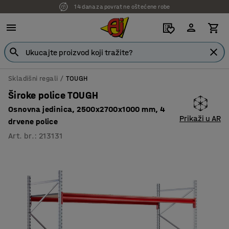
14 dana za povrat ne oštećene robe
Skladišni regali
TOUGH
Široke police TOUGH
Osnovna jedinica, 2500x2700x1000 mm, 4
Prikaži u AR
drvene police
Art. br.
:
213131