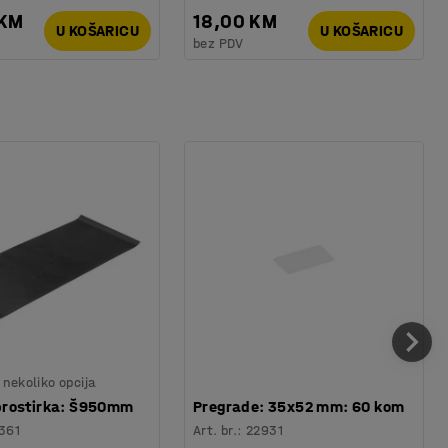
 KM
18,00 KM
U KOŠARICU
U KOŠARICU
bez PDV
nekoliko opcija
rostirka: Š950mm
Pregrade: 35x52 mm: 60 kom
361
Art. br.
:
22931