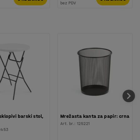
bez PDV
sklopivi barski stol,
Mrežasta kanta za papir: crna
Art. br.
:
125221
6453