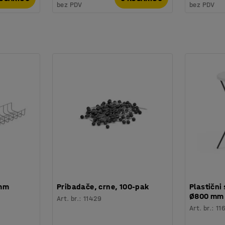
bez PDV
bez PDV
 mm
Pribadače, crne, 100-pak
Plastični 
Ø800 mm
Art. br.
:
11429
Art. br.
:
11