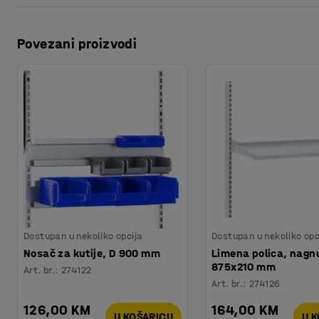
Težina
:
26,01
kg
Ispis stranice
Montaža
:
Dolazi nesastavljeno
Povezani proizvodi
Preuzmite upute za održavanjen
Preuzmite upute za montažu
Preuzmite upute za montažu
Preuzmite upute za montažu
Dostupan u nekoliko opcija
Dostupan u nekoliko opc
Nosač za kutije, D 900 mm
Limena polica, nagn
875x210 mm
Art. br.
:
274122
Art. br.
:
274126
126,00 KM
164,00 KM
U KOŠARICU
U 