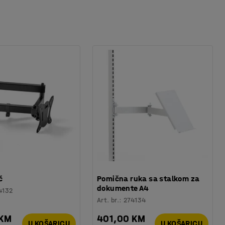
č
Pomična ruka sa stalkom za
dokumente A4
4132
Art. br.
:
274134
 KM
401,00 KM
U KOŠARICU
U KOŠARICU