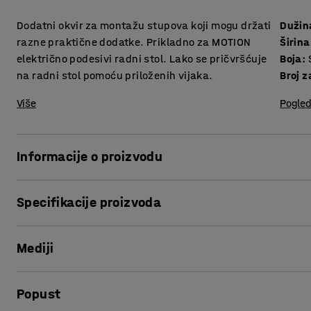
Dodatni okvir za montažu stupova koji mogu držati
Dužin
razne praktične dodatke. Prikladno za MOTION
Širina
električno podesivi radni stol. Lako se pričvršćuje
Boja
:
na radni stol pomoću priloženih vijaka.
Broj z
Više
Pogled
Informacije o proizvodu
Ovaj dodatni okvir je dizajniran za fiksiranje na stražnji 
Specifikacije proizvoda
Okvir dolazi s tri perforirana stupa za razne dodatke kao što
Dužina
:
2500
mm
Dodatni okvir se lako pričvršćuje na okvir radnog stola s u
Mediji
Širina
:
600
mm
Boja
:
Siva
Broj za boju
:
RAL 9006
Popust
Materijal
:
Čelik