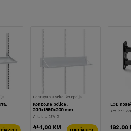
ija
Dostupan u nekoliko opcija
uta,
Konzolna polica,
LCD nosa
200x1990x200 mm
Art. br.
:
27
Art. br.
:
274131
441,00 KM
192,00
KOŠARICU
U KOŠARICU