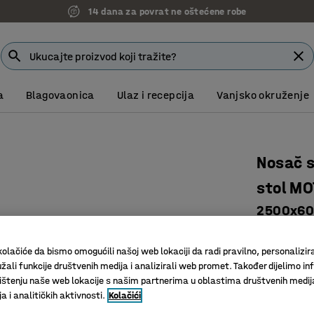
14 dana za povrat ne oštećene robe
7 godina garancije
a
Blagovaonica
Ulaz i recepcija
Vanjsko okruženje
Nosač s
stol M
2500x6
Art. br.
:
27
olačiće da bismo omogućili našoj web lokaciji da radi pravilno, personalizira
Veliki ka
žali funkcije društvenih medija i analizirali web promet. Također dijelimo in
Višenamj
štenju naše web lokacije s našim partnerima u oblastima društvenih medij
Čvrst diz
 i analitičkih aktivnosti.
Kolačići