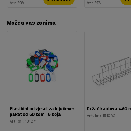
bez PDV
bez PDV
Možda vas zanima
Plastični privjesci za ključeve:
Držač kablova:490
paket od 50 kom : 5 boja
Art. br.
:
151042
Art. br.
:
101271