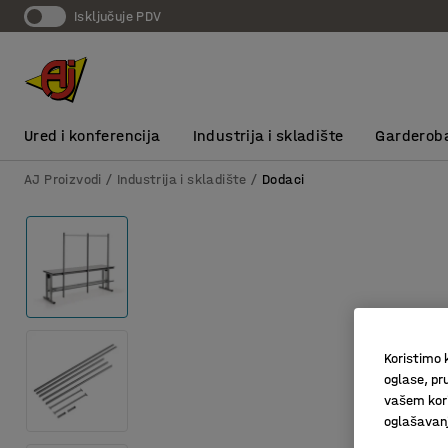
Isključuje PDV
Ured i konferencija
Industrija i skladište
Garderob
AJ Proizvodi
Industrija i skladište
Dodaci
Koristimo k
oglase, pru
vašem kori
oglašavanja