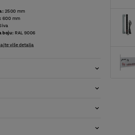
a
:
2500
mm
:
600
mm
Siva
a boju
:
RAL 9006
ajte više detalja
rub okvira električno podesivog radnog stola.
 su police, ploče za alat, rasvjetna tijela i sl.
ključenim vijcima.