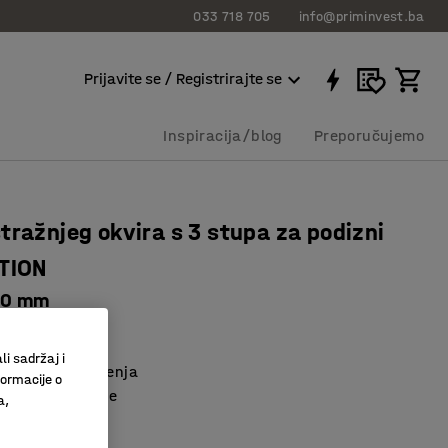
033 718 705
info@priminvest.ba
Prijavite se / Registrirajte se
Inspiracija/blog
Preporučujemo
tražnjeg okvira s 3 stupa za podizni
OTION
00 mm
4304
li sadržaj i
pacitet skladištenja
formacije o
ensko korištenje
a,
ajn