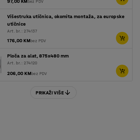
97,00 KM
bez PDV
Višestruka utičnica, okomita montaža, za europske
utičnice
Art. br.: 274137
176,00 KM
bez PDV
Ploča za alat, 875x480 mm
Art. br.: 274120
206,00 KM
bez PDV
PRIKAŽI VIŠE