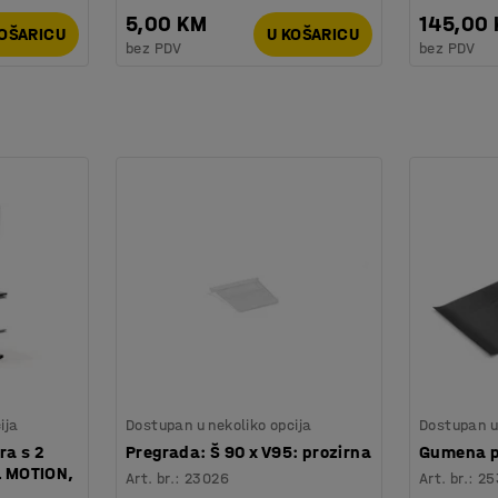
5,00 KM
145,00
KOŠARICU
U KOŠARICU
bez PDV
bez PDV
ija
Dostupan u nekoliko opcija
Dostupan u 
ra s 2
Pregrada: Š 90 x V95: prozirna
Gumena p
l MOTION,
Art. br.
:
23026
Art. br.
:
25