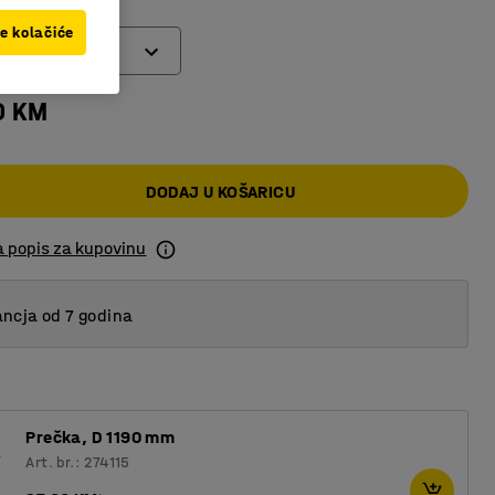
ve kolačiće
0 KM
DODAJ U KOŠARICU
a popis za kupovinu
ncja od 7 godina
Prečka, D 1190 mm
Art. br.: 274115