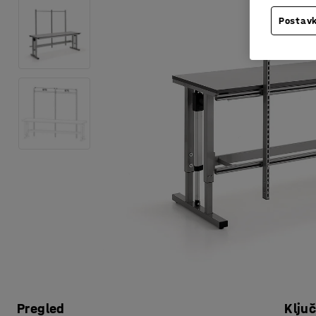
Postavk
Pregled
Klju