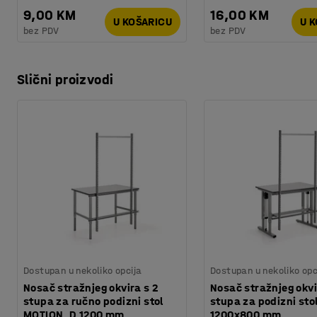
9,00 KM
16,00 KM
U KOŠARICU
U 
bez PDV
bez PDV
Slični proizvodi
Dostupan u nekoliko opcija
Dostupan u nekoliko opc
Nosač stražnjeg okvira s 2
Nosač stražnjeg okvi
stupa za ručno podizni stol
stupa za podizni sto
MOTION, D 1200 mm
1200x800 mm