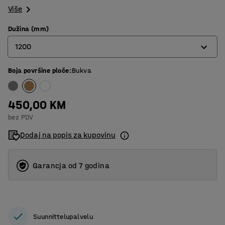
Više
Dužina (mm)
1200
Boja površine ploče
:
Bukva
1200
1600
450,00 KM
1800
bez PDV
Dodaj na popis za kupovinu
Garancja od 7 godina
Suunnittelupalvelu