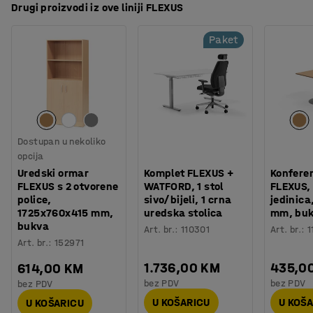
Drugi proizvodi iz ove liniji FLEXUS
Paket
Dostupan u nekoliko
opcija
Uredski ormar
Komplet FLEXUS +
Konferen
FLEXUS s 2 otvorene
WATFORD, 1 stol
FLEXUS,
police,
sivo/bijeli, 1 crna
jedinica
1725x760x415 mm,
uredska stolica
mm, buk
bukva
Art. br.
:
110301
Art. br.
:
1
Art. br.
:
152971
1.736,00 KM
435,0
614,00 KM
bez PDV
bez PDV
bez PDV
U KOŠARICU
U KOŠ
U KOŠARICU