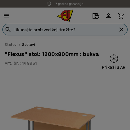
7 godina garancije
Stolovi
Stolovi
"Flexus" stol: 1200x800mm : bukva
Art. br.
:
148951
Prikaži u AR