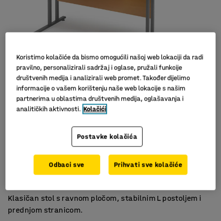
Koristimo kolačiće da bismo omogućili našoj web lokaciji da radi
pravilno, personalizirali sadržaj i oglase, pružali funkcije
društvenih medija i analizirali web promet. Također dijelimo
informacije o vašem korištenju naše web lokacije s našim
Slični proizvodi
partnerima u oblastima društvenih medija, oglašavanja i
analitičkih aktivnosti.
Kolačići
Postavke kolačića
Dva otvora za kablove
Odbaci sve
Prihvati sve kolačiće
Sivo postolje
Ravna ploča stola
Klasičan stol s ravnom pločom, stabilnim L postoljem i
prednjom stranicom.