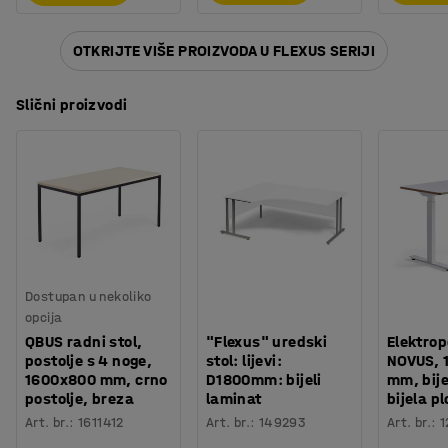
OTKRIJTE VIŠE PROIZVODA U FLEXUS SERIJI
Slični proizvodi
Dostupan u nekoliko
opcija
QBUS radni stol,
"Flexus" uredski
Elektrop
postolje s 4 noge,
stol: lijevi:
NOVUS, 
1600x800 mm, crno
D1800mm: bijeli
mm, bije
postolje, breza
laminat
bijela p
Art. br.
:
1611412
Art. br.
:
149293
Art. br.
:
1