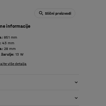
Slični proizvodi
čne informacije
a
:
851
mm
:
43
mm
a
:
28
mm
 žarulje
:
13
W
ajte više detalja
juje naprezanje očiju i sprječava male, ali