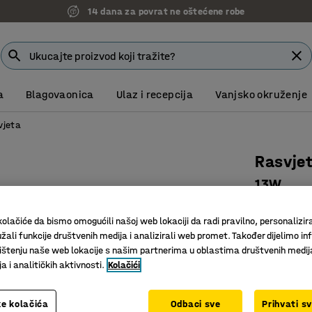
14 dana za povrat ne oštećene robe
a
Blagovaonica
Ulaz i recepcija
Vanjsko okruženje
vjeta
Rasvjet
13W
Art. br.
:
91
olačiće da bismo omogućili našoj web lokaciji da radi pravilno, personalizira
Dugi vije
žali funkcije društvenih medija i analizirali web promet. Također dijelimo in
Energetsk
štenju naše web lokacije s našim partnerima u oblastima društvenih medij
 i analitičkih aktivnosti.
Kolačići
Pametno
Dužina (mm)
e kolačića
Odbaci sve
Prihvati s