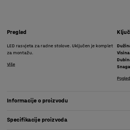
Pregled
Klju
LED rasvjeta za radne stolove. Uključen je komplet
Dužin
za montažu.
Visina
Dubin
Više
Snaga
Pogled
Informacije o proizvodu
Dobra radna rasvjeta ključna je. To olakšava vaš rad, sman
Specifikacije proizvoda
ponekad značajne pogreške.