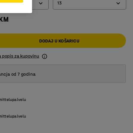
13
 KM
4
9
DODAJ U KOŠARICU
13
18
a popis za kupovinu
22
ncja od 7 godina
nittelupalvelu
nittelupalvelu