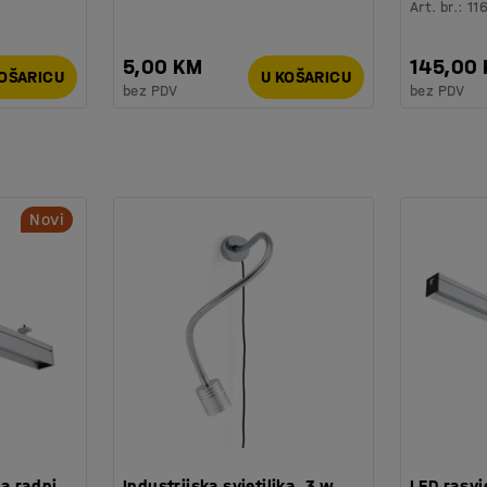
Art. br.
:
11
5,00 KM
145,00
KOŠARICU
U KOŠARICU
bez PDV
bez PDV
Novi
za radni
Industrijska svjetiljka, 3 w,
LED rasvje