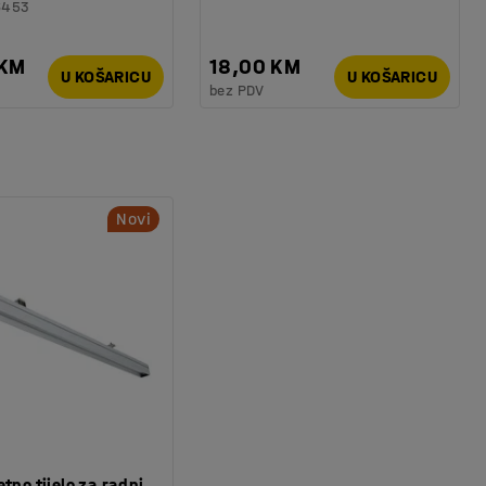
6453
 KM
18,00 KM
U KOŠARICU
U KOŠARICU
bez PDV
Novi
tno tijelo za radni