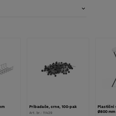
ako bi vam pružila odličnu svjetlost. To je
janja.
 mm
Pribadače, crne, 100-pak
Plastični 
Ø800 mm
Art. br.
:
11429