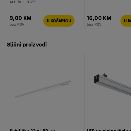
Art. br.
:
101271
9,00 KM
16,00 KM
U KOŠARICU
U 
bez PDV
bez PDV
Slični proizvodi
Svjetiljka 22w LED, sa
LED rasvjetno tijelo 