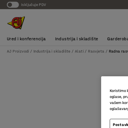
Isključuje PDV
Ured i konferencija
Industrija i skladište
Garderob
AJ Proizvodi
Industrija i skladište
Alati
Rasvjeta
Radna ras
Koristimo k
oglase, pru
vašem kori
oglašavanja
Postavk