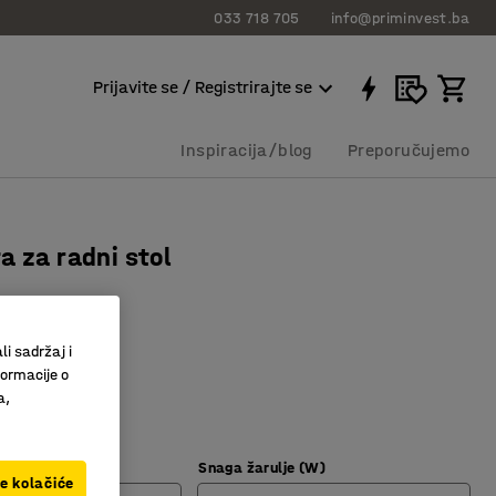
033 718 705
info@priminvest.ba
Prijavite se / Registrirajte se
Inspiracija/blog
Preporučujemo
a za radni stol
307
li sadržaj i
k trajanja
formacije o
i učinkovito
a,
Snaga žarulje (W)
ve kolačiće