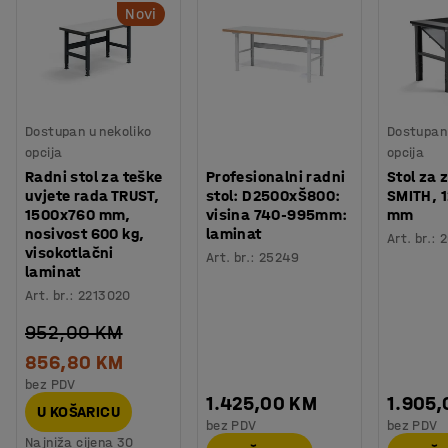
Novi
Dostupan u nekoliko
Dostupan 
opcija
opcija
Radni stol za teške
Profesionalni radni
Stol za 
uvjete rada TRUST,
stol: D2500xŠ800:
SMITH, 
1500x760 mm,
visina 740-995mm:
mm
nosivost 600 kg,
laminat
Art. br.
:
2
visokotlačni
Art. br.
:
25249
laminat
Art. br.
:
2213020
952,00 KM
856,80 KM
bez PDV
1.425,00 KM
1.905
U KOŠARICU
bez PDV
bez PDV
Najniža cijena 30