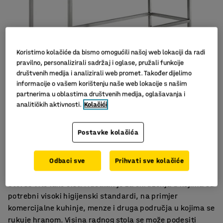
Koristimo kolačiće da bismo omogućili našoj web lokaciji da radi
pravilno, personalizirali sadržaj i oglase, pružali funkcije
društvenih medija i analizirali web promet. Također dijelimo
informacije o vašem korištenju naše web lokacije s našim
partnerima u oblastima društvenih medija, oglašavanja i
analitičkih aktivnosti.
Kolačići
Od nehrđajućeg čelika
Postavke kolačića
Lako se čisti
Potpuno varena konstrukcija
Odbaci sve
Prihvati sve kolačiće
Radni stol u potpunosti izrađen od nehrđajućeg čelika.
Stol se vrlo lako čisti i idealan je za okruženja u kojima su
potrebni visoki higijenski standardi, na primjer
komercijalne kuhinje, menze i druga područja u kojima se
rukuje hranom. Visina radnog stola se može podesiti