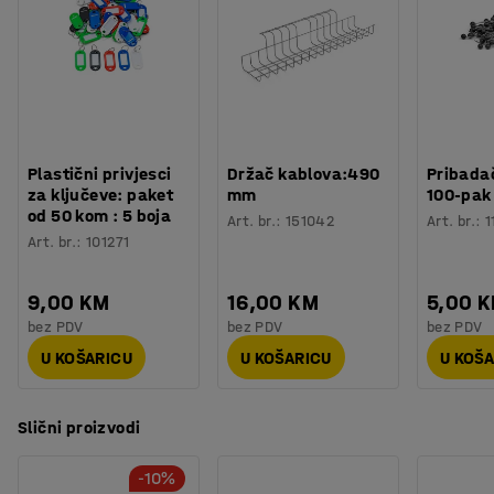
Plastični privjesci
Držač kablova:490
Pribadač
za ključeve: paket
mm
100-pak
od 50 kom : 5 boja
Art. br.
:
151042
Art. br.
:
1
Art. br.
:
101271
9,00 KM
16,00 KM
5,00 
bez PDV
bez PDV
bez PDV
U KOŠARICU
U KOŠARICU
U KOŠ
Slični proizvodi
-10%