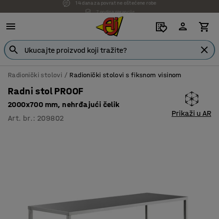
7 godina garancije
Radionički stolovi
Radionički stolovi s fiksnom visinom
Radni stol PROOF
2000x700 mm, nehrđajući čelik
Prikaži u AR
Art. br.
:
209802