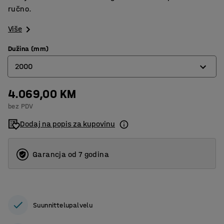
ručno.
Više
Dužina (mm)
2000
4.069,00 KM
1500
bez PDV
2000
Dodaj na popis za kupovinu
Garancja od 7 godina
Suunnittelupalvelu