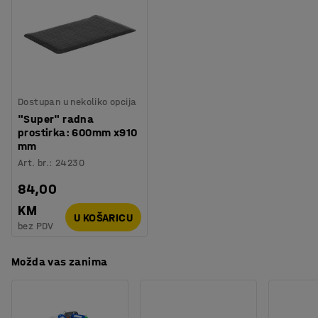
Nosivost
:
400
kg
Težina
:
38,01
kg
Montaža
:
Dolazi sastavljeno
Dostupan u nekoliko opcija
"Super" radna
prostirka: 600mm x910
mm
Art. br.
:
24230
84,00
KM
U KOŠARICU
bez PDV
Možda vas zanima