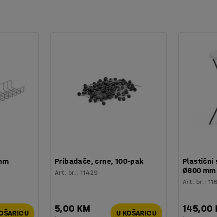
 mm
Pribadače, crne, 100-pak
Plastični 
Ø800 mm
Art. br.
:
11429
Art. br.
:
11
5,00 KM
145,00
KOŠARICU
U KOŠARICU