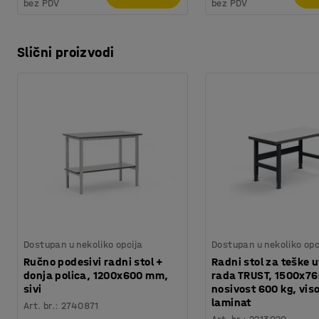
bez PDV
bez PDV
Slični proizvodi
Dostupan u nekoliko opcija
Dostupan u nekoliko opc
Ručno podesivi radni stol +
Radni stol za teške u
donja polica, 1200x600 mm,
rada TRUST, 1500x7
sivi
nosivost 600 kg, vis
laminat
Art. br.
:
2740871