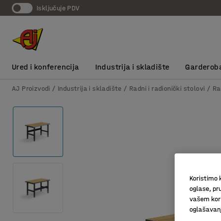
Isključuje PDV
Ured i konferencija
Industrija i skladište
Garderob
AJ Proizvodi
Industrija i skladište
Radni i radionički stolovi
Ra
Koristimo k
oglase, pru
vašem kori
oglašavanja