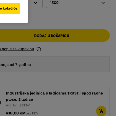
ket
1500
ve kolačiće
0 KM
1500
arket
2000
DODAJ U KOŠARICU
t
2500
a popis za kupovinu
loča
ncja od 7 godina
Industrijska jedinica s ladicama TRUST, ispod radne
ploče, 2 ladice
Art. br.: 221341
418,00 KM
bez PDV