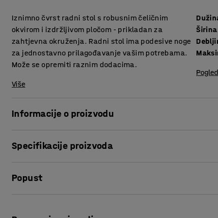
Iznimno čvrst radni stol s robusnim čeličnim
Dužin
okvirom i izdržljivom pločom - prikladan za
Širina
zahtjevna okruženja. Radni stol ima podesive noge
za jednostavno prilagođavanje vašim potrebama.
Maksi
Može se opremiti raznim dodacima.
Pogled
Više
Informacije o proizvodu
Ovaj radni stol je dizajniran da izdrži velika opterećenja t
Specifikacije proizvoda
proizvodnje. S velikim izborom praktičnog pribora, radni 
i vašim specifičnim potrebama.
Dužina
:
1500
mm
Popust
Širina
:
760
mm
Radni stol ima čvrstu radnu ploču prekrivenu hrastovim p
Debljina površine ploče
:
50
mm
Ploča je posebno prikladna za poslove s metalom ili sasta
Maksimalna visina
:
1010
mm
Ispis stranice
trakom na rubovima. Stabilno metalno postolje omogućava č
Površina ploče
:
Pravokutna
zahtjevna okruženja.