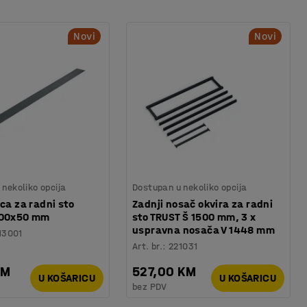
Novi
Novi
nekoliko opcija
Dostupan u nekoliko opcija
ica za radni sto
Zadnji nosač okvira za radni
500x50 mm
sto TRUST Š 1500 mm, 3 x
uspravna nosača V 1448 mm
13001
Art. br.
:
221031
KM
527,00 KM
U KOŠARICU
U KOŠARICU
bez PDV