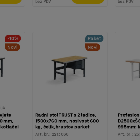
bez PDV
bez PDV
-10%
Paket
Novi
Novi
ija
vjete
Radni stol TRUST s 2 ladice,
Profesiona
60 mm,
1500x760 mm, nosivost 600
D2500xŠ8
okotlačni
kg, čelik,hrastov parket
995mm: l
Art. br.
:
2213066
Art. br.
:
25