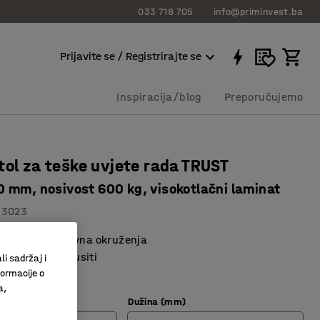
033 718 705
info@priminvest.ba
Prijavite se / Registrirajte se
Inspiracija/blog
Preporučujemo
tol za teške uvjete rada TRUST
 mm, nosivost 600 kg, visokotlačni laminat
13023
izbor za zahtjevna okruženja
ča se može brusiti
li sadržaj i
predmete
formacije o
a,
vršine ploče
Dužina (mm)