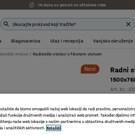
14 dana za povrat ne oštećene robe
a
Blagovaonica
Ulaz i recepcija
Vanjsko okruženje
dionički stolovi
Radionički stolovi s fiksnom visinom
Novi
Radni s
1500x760
Art. br.
:
22
Izvrstan 
Radna plo
olačiće da bismo omogućili našoj web lokaciji da radi pravilno, personalizira
Za teže 
žali funkcije društvenih medija i analizirali web promet. Također dijelimo in
štenju naše web lokacije s našim partnerima u oblastima društvenih medij
Materijal po
 i analitičkih aktivnosti.
Kolačići