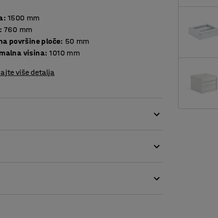
a
:
1500
mm
:
760
mm
Debljina površine ploče
:
50
mm
malna visina
:
1010
mm
ajte više detalja
ijekom poslova izrade, sastavljanja ili
stol se također lako prilagođava radnom mjestu
arketom, pločom koja odgovara većini poslova.
vljanjem. Ploča stola je ojačana metalnom
esto korištenje i čini stol prikladnim za