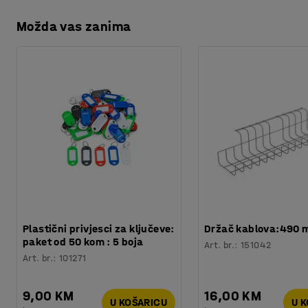
Možda vas zanima
Plastični privjesci za ključeve:
Držač kablova:490
paket od 50 kom : 5 boja
Art. br.
:
151042
Art. br.
:
101271
9,00 KM
16,00 KM
U KOŠARICU
U 