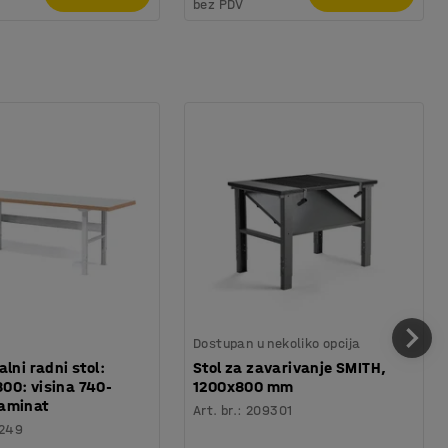
bez PDV
Dostupan u nekoliko opcija
lni radni stol:
Stol za zavarivanje SMITH,
00: visina 740-
1200x800 mm
aminat
Art. br.
:
209301
249