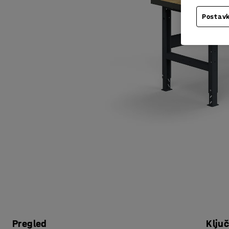
Postavk
Pregled
Klju