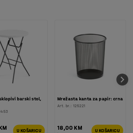
sklopivi barski stol,
Mrežasta kanta za papir: crna
Art. br.
:
125221
6453
 KM
18,00 KM
U KOŠARICU
U KOŠARICU