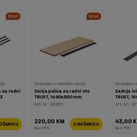
radne visine i postizanje udobnog radnog
Novi
Novi
đa prilikom stajanja može se dodati radna
 jedinicu s ladicama, ploču za alat, ormarić i
ora. Svi dodaci se prodaju posebno.
ija
Dostupan u nekoliko opcija
Dostupan u 
a za radni
Donja polica za radni sto
Zadnja iv
 3
TRUST, 1490x500 mm
TRUST, 1
Art. br.
:
23285
Art. br.
:
22
220,00 KM
43,00 
KOŠARICU
U KOŠARICU
bez PDV
bez PDV