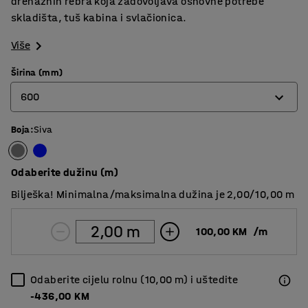
drenažnih rebra koja zadovoljava osnovne potrebe
skladišta, tuš kabina i svlačionica.
Više
Širina (mm)
600
Boja
:
Siva
600
910
Odaberite dužinu (m)
Bilješka! Minimalna/maksimalna dužina je 2,00/10,00 m
100,00 KM
/
m
Odaberite cijelu rolnu (10,00 m) i uštedite
-436,00 KM