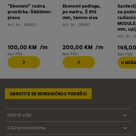
"Ekonomi" radna
Ekonomi podloga,
Sastavlj
prostirka: Š600mm:
po metru, Š 910
za podo
plava
mm, tamno siva
radioni
MODULE,
Art. br.
:
25862
Art. br.
:
25857
mm, upi
Art. br.
:
2
100,00 KM
/
m
200,00 KM
/
m
145,0
bez PDV
bez PDV
bez PDV
U KOŠ
OBRATITE SE KORISNIČKOJ PODRŠCI
Otkriti više
O AJ proizvodima