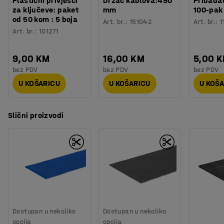
Plastični privjesci
Držač kablova:490
Pribadač
za ključeve: paket
mm
100-pak
od 50 kom : 5 boja
Art. br.
:
151042
Art. br.
:
1
Art. br.
:
101271
9,00 KM
16,00 KM
5,00 
bez PDV
bez PDV
bez PDV
U KOŠARICU
U KOŠARICU
U KOŠ
Slični proizvodi
Dostupan u nekoliko
Dostupan u nekoliko
opcija
opcija