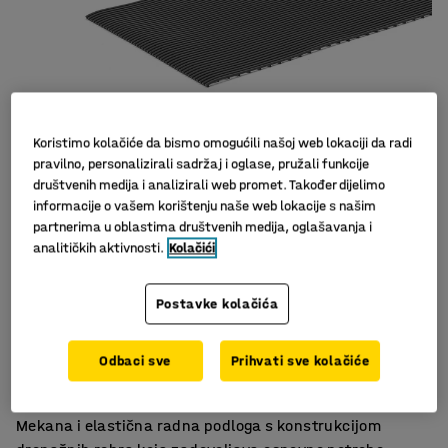
Koristimo kolačiće da bismo omogućili našoj web lokaciji da radi
pravilno, personalizirali sadržaj i oglase, pružali funkcije
društvenih medija i analizirali web promet. Također dijelimo
informacije o vašem korištenju naše web lokacije s našim
partnerima u oblastima društvenih medija, oglašavanja i
analitičkih aktivnosti.
Kolačići
Postavke kolačića
Savršeno za garderobe
Visoka sposobnost odvodnje
Odbaci sve
Prihvati sve kolačiće
Lako se čisti
Mekana i elastična radna podloga s konstrukcijom