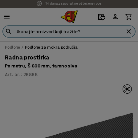
7 godina garancije
Podloge
Podloge za mokra područja
Radna prostirka
Po metru, Š 600 mm, tamno siva
Art. br.
:
25858