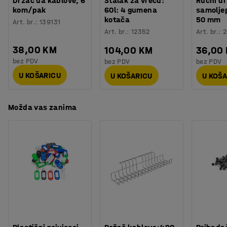
Držač ua kablove, 6
Stalak za vreću:
Ručni d
kom/pak
60l: 4 gumena
samoljep
kotača
50 mm
Art. br.
:
139131
Art. br.
:
12352
Art. br.
:
2
38,00 KM
104,00 KM
36,00
bez PDV
bez PDV
bez PDV
U KOŠARICU
U KOŠARICU
U KOŠ
Možda vas zanima