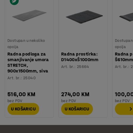
Dostupan u nekoliko
Dostupan 
opcija
opcija
Radna podloga za
Radna prostirka:
Radna p
smanjivanje umora
D1400xŠ1000mm
Š610mm:
STRETCH,
Art. br.
:
25664
Art. br.
:
2
900x1500mm, siva
Art. br.
:
25040
516,00 KM
274,00 KM
100,0
bez PDV
bez PDV
bez PDV
U KOŠARICU
U KOŠARICU