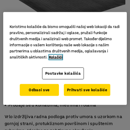
Koristimo kolačiće da bismo omogućili našoj web lokaciji da radi
pravilno, personalizirali sadržaj i oglase, pružali funkcije
društvenih medija i analizirali web promet. Također dijelimo
informacije o vašem korištenju naše web lokacije s našim
partnerima u oblastima društvenih medija, oglašavanja i
analitičkih aktivnosti.
Kolačići
Postavke kolačića
Odbaci sve
Prihvati sve kolačiće
Pruža udobnost i olakšanje
Otporna na većinu kemikalija
Prodaje se u komadima, metrima i rolama
Vrlo izdržljiva radna podloga protiv umora s uzorkom na
gornjoj strani, protukliznom površinom i spuštenim