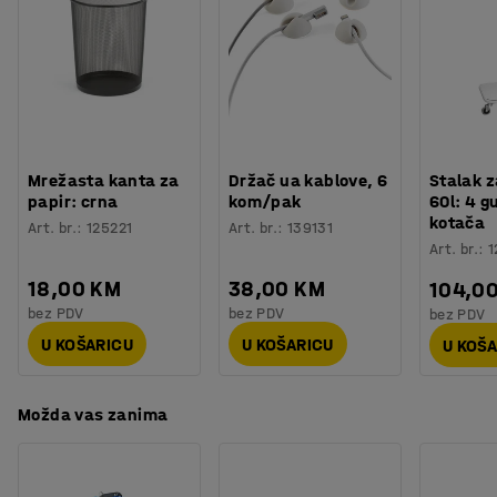
Težina
:
18,8
kg
stajanja.
Podloga ima izvrsna protuklizna svojstva koja
sprečavaju klizanje i osiguravaju da podloga stoji na
mjestu kako bi se spriječilo padanje i spoticanje u
zahtjevnom okruženju. Ima spuštene rubove, što
smanjuje rizik od spoticanja.
Mrežasta kanta za
Držač ua kablove, 6
Stalak z
papir: crna
kom/pak
60l: 4 
kotača
Art. br.
:
125221
Art. br.
:
139131
Art. br.
:
1
18,00 KM
38,00 KM
104,0
bez PDV
bez PDV
bez PDV
U KOŠARICU
U KOŠARICU
U KOŠ
Možda vas zanima