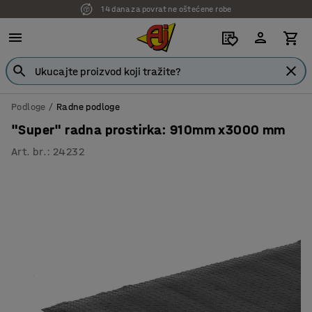
14 dana za povrat ne oštećene robe
7 godina garancije
Podloge
Radne podloge
"Super" radna prostirka: 910mm x3000 mm
Art. br.
:
24232