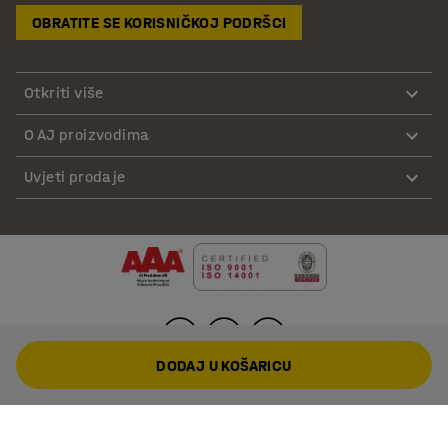
OBRATITE SE KORISNIČKOJ PODRŠCI
Otkriti više
O AJ proizvodima
Uvjeti prodaje
DODAJ U KOŠARICU