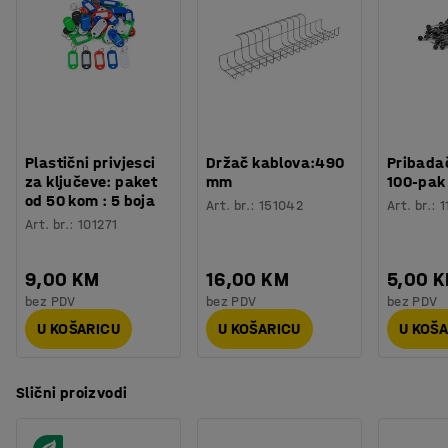
Plastični privjesci
Držač kablova:490
Pribadač
za ključeve: paket
mm
100-pak
od 50 kom : 5 boja
Art. br.
:
151042
Art. br.
:
1
Art. br.
:
101271
9,00 KM
16,00 KM
5,00 
bez PDV
bez PDV
bez PDV
U KOŠARICU
U KOŠARICU
U KOŠ
Slični proizvodi