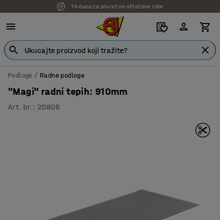
7 godina garancije
Podloge
Radne podloge
"Magi" radni tepih: 910mm
Art. br.
:
20806