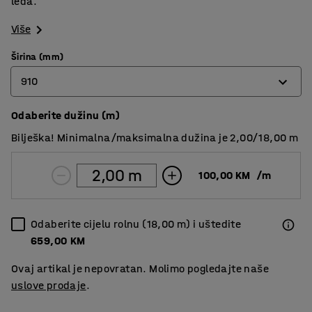
leđa.
Više
Širina (mm)
910
Odaberite dužinu (m)
610
Bilješka! Minimalna/maksimalna dužina je 2,00/18,00 m
910
1220
100,00 KM
/
m
Odaberite cijelu rolnu (18,00 m) i uštedite
659,00 KM
Ovaj artikal je nepovratan. Molimo pogledajte naše
uslove prodaje
.