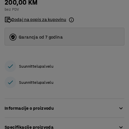
200,00 KM
bez PDV
Dodaj na popis za kupovinu
Garancja od 7 godina
Suunnittelupalvelu
Suunnittelupalvelu
Informacije o proizvodu
Pristupačna radna podloga sa zračnim džepovima koja
Specifikacije proizvoda
pruža amortizaciju i udobnost, te sprečavanje umor i bol