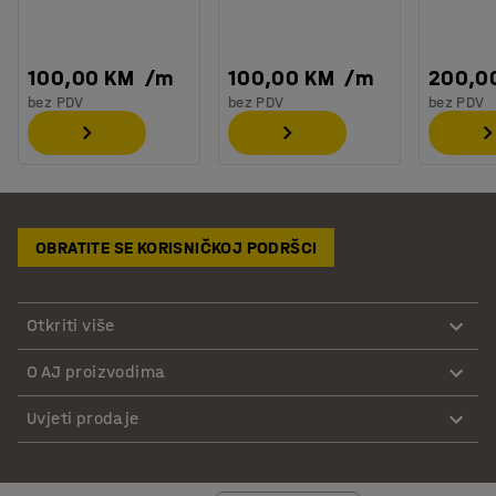
100,00 KM
/
m
100,00 KM
/
m
200,0
bez PDV
bez PDV
bez PDV
OBRATITE SE KORISNIČKOJ PODRŠCI
Otkriti više
O AJ proizvodima
Uvjeti prodaje