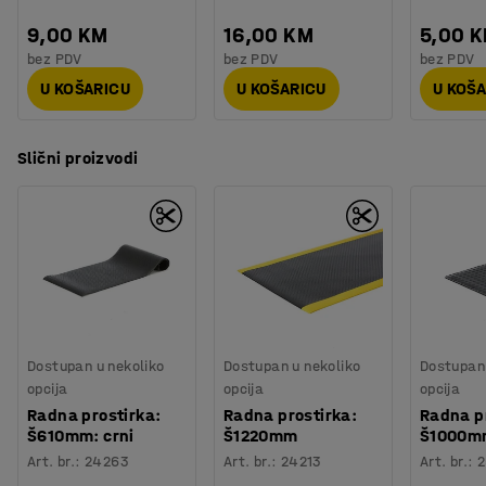
9,00 KM
16,00 KM
5,00 
bez PDV
bez PDV
bez PDV
U KOŠARICU
U KOŠARICU
U KOŠ
Slični proizvodi
Dostupan u nekoliko
Dostupan u nekoliko
Dostupan 
opcija
opcija
opcija
Radna prostirka:
Radna prostirka:
Radna p
Š610mm: crni
Š1220mm
Š1000m
Art. br.
:
24263
Art. br.
:
24213
Art. br.
:
2