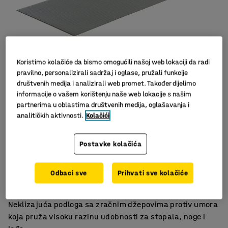
Koristimo kolačiće da bismo omogućili našoj web lokaciji da radi
pravilno, personalizirali sadržaj i oglase, pružali funkcije
društvenih medija i analizirali web promet. Također dijelimo
informacije o vašem korištenju naše web lokacije s našim
partnerima u oblastima društvenih medija, oglašavanja i
analitičkih aktivnosti.
Kolačići
Postavke kolačića
Pruža udobnost za noge
Zakošeni rubovi smanjuju rizik od spoticanja
Odbaci sve
Prihvati sve kolačiće
Teksturirana površina djeluje protuklizno
Neklizajuća podloga sa zračnim džepovima protiv umora
koja pruža visoku razinu udobnosti za stopala, noge i