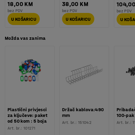
18,00 KM
38,00 KM
104,0
bez PDV
bez PDV
bez PDV
U KOŠARICU
U KOŠARICU
U KOŠ
Možda vas zanima
Plastični privjesci
Držač kablova:490
Pribadač
za ključeve: paket
mm
100-pak
od 50 kom : 5 boja
Art. br.
:
151042
Art. br.
:
1
Art. br.
:
101271