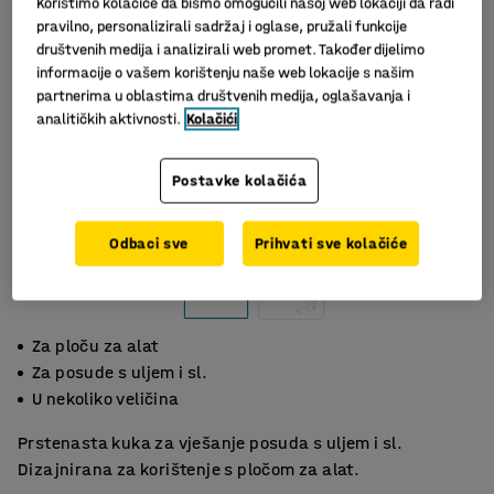
Koristimo kolačiće da bismo omogućili našoj web lokaciji da radi
pravilno, personalizirali sadržaj i oglase, pružali funkcije
društvenih medija i analizirali web promet. Također dijelimo
informacije o vašem korištenju naše web lokacije s našim
partnerima u oblastima društvenih medija, oglašavanja i
analitičkih aktivnosti.
Kolačići
Postavke kolačića
Slični proizvodi
Odbaci sve
Prihvati sve kolačiće
Za ploču za alat
Za posude s uljem i sl.
U nekoliko veličina
Prstenasta kuka za vješanje posuda s uljem i sl.
Dizajnirana za korištenje s pločom za alat.