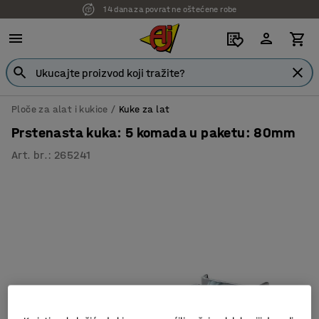
14 dana za povrat ne oštećene robe
Ploče za alat i kukice
Kuke za lat
Prstenasta kuka: 5 komada u paketu: 80mm
Art. br.
:
265241