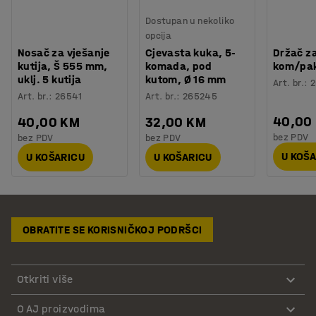
Dostupan u nekoliko
opcija
Nosač za vješanje
Cjevasta kuka, 5-
Držač za
kutija, Š 555 mm,
komada, pod
kom/pa
uklj. 5 kutija
kutom, Ø 16 mm
Art. br.
:
2
Art. br.
:
26541
Art. br.
:
265245
40,00
40,00 KM
32,00 KM
bez PDV
bez PDV
bez PDV
U KOŠ
U KOŠARICU
U KOŠARICU
OBRATITE SE KORISNIČKOJ PODRŠCI
Otkriti više
O AJ proizvodima