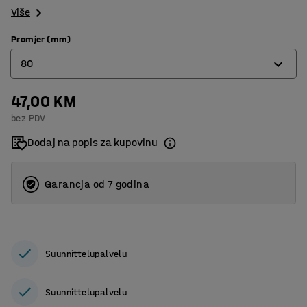
Više
Promjer (mm)
80
47,00 KM
40
bez PDV
60
Dodaj na popis za kupovinu
80
110
Garancja od 7 godina
Suunnittelupalvelu
Suunnittelupalvelu