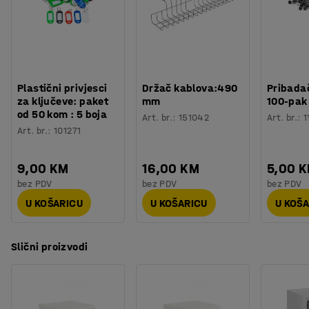
Materijal
:
Metal
017. To znači da štiti papire od požara do 60 minuta.
Broj polica
:
1
Učvršćivanje
:
Floor
Preporučamo da potražite savjet od svog osiguravajućeg
Potreban broj osoba
:
2
društva kako bi znali točan iznos koji se odobrava za
Procjena vremena
:
10
Min
spremanje u sef.
Plastični privjesci
Držač kablova:490
Pribadač
Težina
:
332
kg
za ključeve: paket
mm
100-pak
Montaža
:
Dolazi sastavljeno
od 50 kom : 5 boja
Art. br.
:
151042
Art. br.
:
1
Testirano
:
NT Fire 017, 60P, EN 1143-1, Grade III
Art. br.
:
101271
9,00 KM
16,00 KM
5,00 
bez PDV
bez PDV
bez PDV
U KOŠARICU
U KOŠARICU
U KOŠ
Slični proizvodi