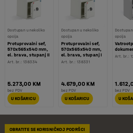
Dostupan u nekoliko
Dostupan u nekoliko
Dostupan 
opcija
opcija
opcija
Protuprovalni sef,
Protuprovalni sef,
Vatrootp
570x565x540 mm,
570x565x540 mm,
dokumen
el. brava, stupanj II
el. brava, stupanj I
Art. br.
:
1
Art. br.
:
138334
Art. br.
:
138331
5.273,00 KM
4.679,00 KM
1.612,
bez PDV
bez PDV
bez PDV
U KOŠARICU
U KOŠARICU
U KOŠ
OBRATITE SE KORISNIČKOJ PODRŠCI