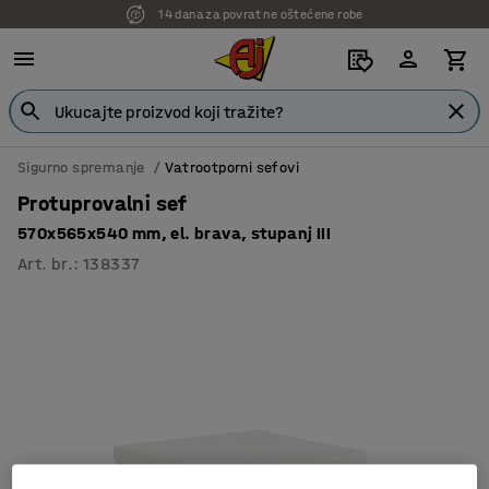
14 dana za povrat ne oštećene robe
7 godina garancije
Sigurno spremanje
Vatrootporni sefovi
Protuprovalni sef
570x565x540 mm, el. brava, stupanj III
Art. br.
:
138337