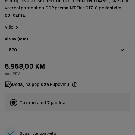
Protuprovalan sef certificiran prema EN 11143-1, klasa III,
vatrootpornost na 60P prema NT Fire 017. S podesivim
policama.
Više
Visina (mm)
570
5.958,00 KM
570
bez PDV
770
Dodaj na popis za kupovinu
1190
Garancja od 7 godina
Suunnittelupalvelu