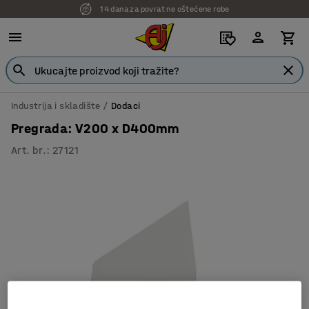
14 dana za povrat ne oštećene robe
Industrija i skladište
Dodaci
Pregrada: V200 x D400mm
Art. br.
:
27121