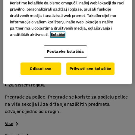
Koristimo kolačiće da bismo omogućili našoj web lokaciji da radi
pravilno, personalizirali sadržaj i oglase, pružali funkcije
društvenih medija i analizirali web promet. Također dijelimo
informacije o vašem korištenju naše web lokacije s našim
partnerima u oblastima društvenih medija, oglašavanja i
analitičkih aktivnosti.
Kolačići
Postavke kolačića
Odbaci sve
Prihvati sve kolačiće
Pregrađuje police
Olakšava sortiranje
Za sistem regala
Pregrade za police. Pregrade se koriste za podjelu police
na više sekcija ili za držanje različitih predmeta
odvojeno jedno od drugih.
Više