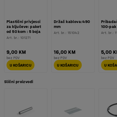
Plastični privjesci
Držač kablova:490
Pribadač
za ključeve: paket
mm
100-pak
od 50 kom : 5 boja
Art. br.
:
151042
Art. br.
:
1
Art. br.
:
101271
9,00 KM
16,00 KM
5,00 
bez PDV
bez PDV
bez PDV
U KOŠARICU
U KOŠARICU
U KOŠ
Slični proizvodi