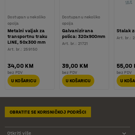
Dostupan u nekoliko
Dostupan u nekoliko
opcija
opcija
Metalni valjak za
Galvanizirana
Stalak z
transportnu traku
polica: 320x900mm
Art. br.
:
2
LINE, 50x300 mm
Art. br.
:
21721
Art. br.
:
259150
34,00 KM
39,00 KM
55,00
bez PDV
bez PDV
bez PDV
U KOŠARICU
U KOŠARICU
U KOŠ
OBRATITE SE KORISNIČKOJ PODRŠCI
Otkriti više