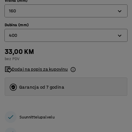
Visina (mm)
160
Dubina (mm)
160
400
380
33,00 KM
300
bez PDV
400
Dodaj na popis za kupovinu
500
600
Garancja od 7 godina
Suunnittelupalvelu