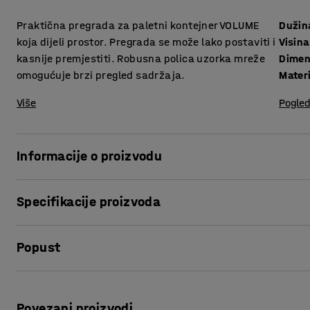
Praktična pregrada za paletni kontejner VOLUME
Dužin
koja dijeli prostor. Pregrada se može lako postaviti i
Visina
kasnije premjestiti. Robusna polica uzorka mreže
Dimen
omogućuje brzi pregled sadržaja.
Materi
Više
Pogled
Informacije o proizvodu
Pregrada olakšava podjelu prostora na manje dijelove. Na 
Specifikacije proizvoda
prostor na jednom mjestu.
Dužina
:
750
mm
Pregradu možete lako pričvrstiti s unutarnje strane palet
Popust
Visina
:
200
mm
potrebi.
Dimenzije mreže
:
85x50
mm
Materijal
:
Podcinčan
Ispis stranice
Pregrada je izrađena kao i pokretni kontejner od galvanizi
Težina
:
4
kg
pruža potpuni pregled sadržaja, što omogućuje brži i lakš
Povezani proizvodi