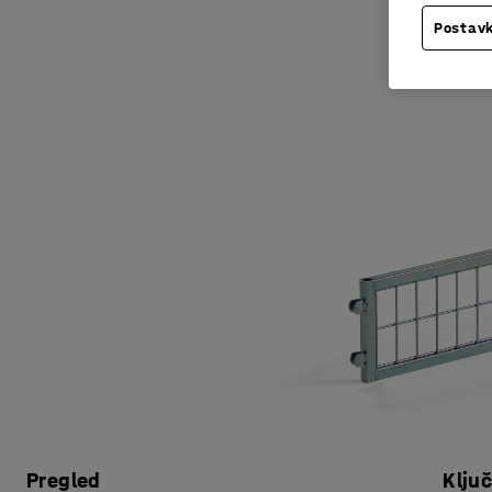
Postavk
Pregled
Klju