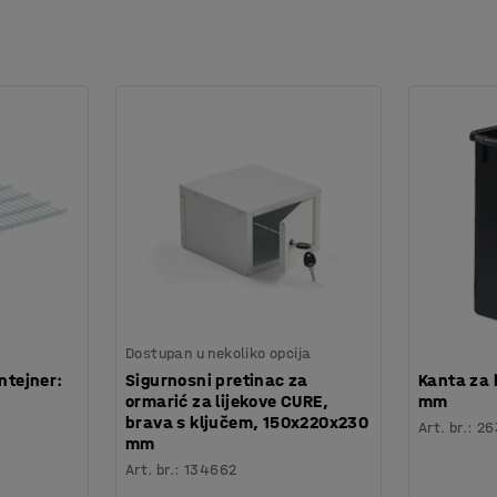
Dostupan u nekoliko opcija
ntejner:
Sigurnosni pretinac za
Kanta za 
ormarić za lijekove CURE,
mm
brava s ključem, 150x220x230
Art. br.
:
26
mm
Art. br.
:
134662