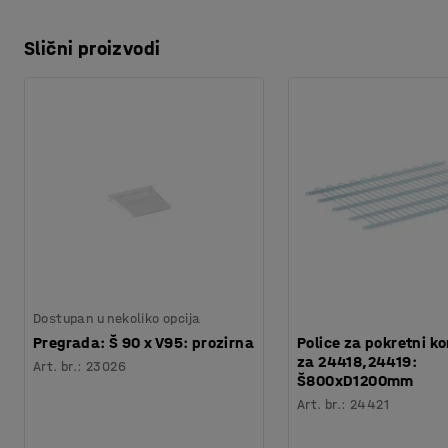
Slični proizvodi
Dostupan u nekoliko opcija
Pregrada: Š 90 x V95: prozirna
Police za pokretni ko
za 24418,24419:
Art. br.
:
23026
Š800xD1200mm
Art. br.
:
24421