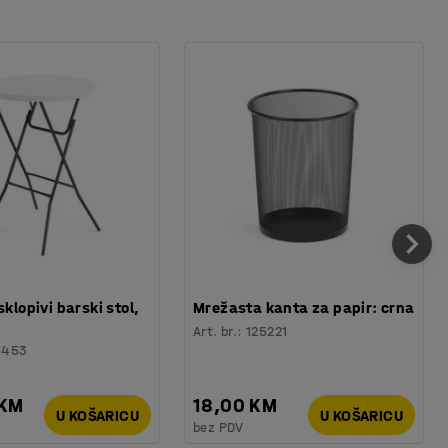
sklopivi barski stol,
Mrežasta kanta za papir: crna
Art. br.
:
125221
6453
 KM
18,00 KM
U KOŠARICU
U KOŠARICU
bez PDV