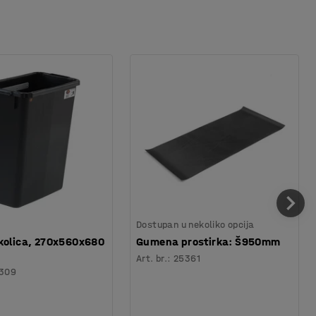
Dostupan u nekoliko opcija
kolica, 270x560x680
Gumena prostirka: Š950mm
Art. br.
:
25361
309