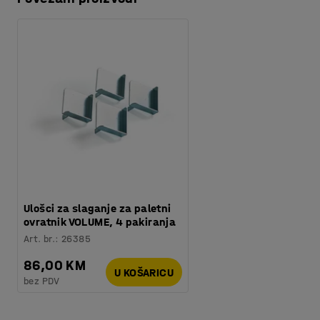
Preuzmite upute za održavanjen
Ulošci za slaganje za paletni
ovratnik VOLUME, 4 pakiranja
Art. br.
:
26385
86,00 KM
U KOŠARICU
bez PDV