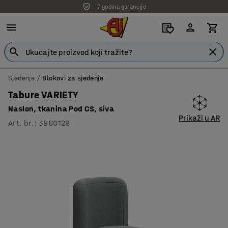
7 godina garancije
Sjedenje
Blokovi za sjedenje
Tabure VARIETY
Naslon, tkanina Pod CS, siva
Prikaži u AR
Art. br.
:
3860128