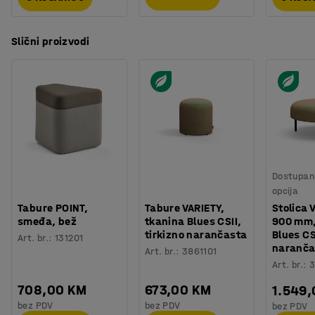
Slični proizvodi
Dostupan 
opcija
Tabure POINT,
Tabure VARIETY,
Stolica 
smeđa, bež
tkanina Blues CSII,
900 mm,
tirkizno narančasta
Blues CS
Art. br.
:
131201
naranča
Art. br.
:
3861101
Art. br.
:
3
708,00 KM
673,00 KM
1.549
bez PDV
bez PDV
bez PDV