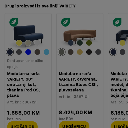
Drugi proizvodi iz ove liniji VARIETY
Dostupan u nekoliko
opcija
Modularna sofa
Modularna sofa
Modular
VARIETY, 90°
VARIETY, otvorena,
VARIETY,
unutarnji kut,
tkanina Blues CSII,
model, 
tkanina Pod CS,
plavozelena
tkanina
plava
boja pij
Art. br.
:
3887101
Art. br.
:
3867121
Art. br.
:
3
8.424,00 KM
1.688,00 KM
6.135,
bez PDV
bez PDV
bez PDV
U KOŠARICU
U KOŠARICU
U KOŠ