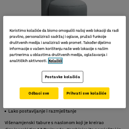
Koristimo kolačiće da bismo omogućili našoj web lokaciji da radi
pravilno, personalizirali sadržaj i oglase, pružali funkcije
društvenih medija i analizirali web promet. Također dijelimo
informacije o vašem korištenju naše web lokacije s našim
partnerima u oblastima društvenih medija, oglašavanja i
analitičkih aktivnosti.
Kolačići
Postavke kolačića
Odbaci sve
Prihvati sve kolačiće
Udoban, zaobljen naslon
Izdržljiv materijal
Lako postavljanje i razmještanje
Višenamjenski tabure s naslonom koji je kreirao