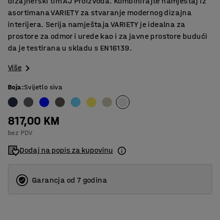
dizajnerski tim AJ Proizvoda. Kombinirajte namještaj iz
asortimana VARIETY za stvaranje modernog dizajna
interijera. Serija namještaja VARIETY je idealna za
prostore za odmor i urede kao i za javne prostore budući
da je testirana u skladu s EN16139.
Više
Boja
:
Svijetlo siva
817,00 KM
bez PDV
Dodaj na popis za kupovinu
Garancja od 7 godina