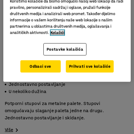
Koristimo kolačiće da bismo omogućili našoj web lokaciji da radi
pravilno, personalizirali sadržaj i oglase, pružali funkcije
društvenih medija i analizirali web promet. Također dijelimo
informacije o vašem korištenju naše web lokacije s našim
partnerima u oblastima društvenih medija, oglašavanja i
analitičkih aktivnosti.
Kolačići
Postavke kolačića
Odbaci sve
Prihvati sve kolačiće
Omogućavaju slaganje
Jednostavno postavljanje
U nekoliko dužina
Potporni stupovi za metalne palete. Stupovi
omogućavaju slaganje paleta jedne na drugu.
Jednostavno postavljanje i skidanje.
Više