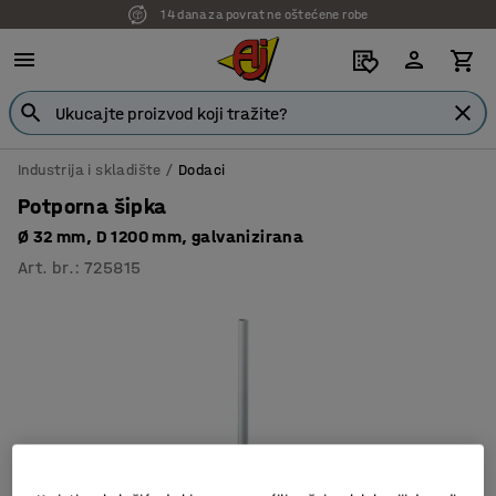
14 dana za povrat ne oštećene robe
Industrija i skladište
Dodaci
Potporna šipka
Ø 32 mm, D 1200 mm, galvanizirana
Art. br.
:
725815