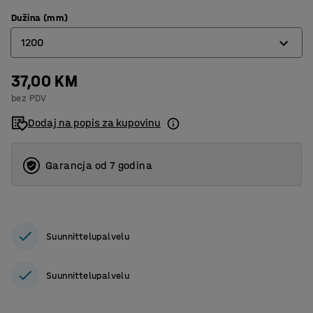
Dužina (mm)
1200
37,00 KM
500
bez PDV
800
Dodaj na popis za kupovinu
1000
1200
Garancja od 7 godina
1500
Suunnittelupalvelu
Suunnittelupalvelu