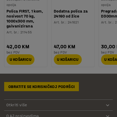
opcija
opcija
Polica FIRST, 1 kom,
Dodatna polica za
Pregrad
nosivost 70 kg,
24160 od žice
D300m
1000x300 mm,
Art. br.
:
241621
Art. br.
:
2
galvanizirana
Art. br.
:
211455
42,00 KM
47,00 KM
30,00
bez PDV
bez PDV
bez PDV
U KOŠARICU
U KOŠARICU
U KOŠ
OBRATITE SE KORISNIČKOJ PODRŠCI
Otkriti više
O AJ proizvodima