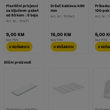
Plastični privjesci
Držač kablova:490
Pribadač
za ključeve: paket
mm
100-pak
od 50 kom : 5 boja
Art. br.
:
151042
Art. br.
:
1
Art. br.
:
101271
9,00 KM
16,00 KM
5,00 
bez PDV
bez PDV
bez PDV
U KOŠARICU
U KOŠARICU
U KOŠ
Slični proizvodi
Dostupan u nekoliko
Dostupan 