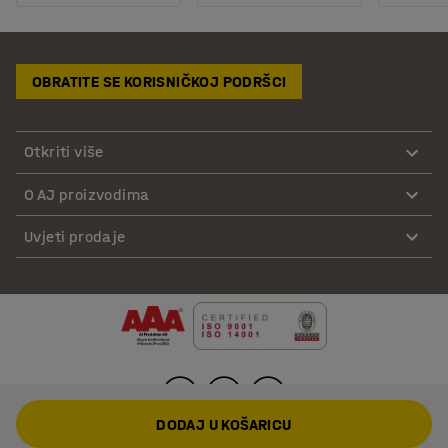
OBRATITE SE KORISNIČKOJ PODRŠCI
Otkriti više
O AJ proizvodima
Uvjeti prodaje
DODAJ U KOŠARICU