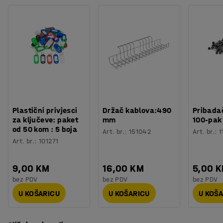
različitih veličina i boja postolja kako bi kombinirali više
Potreban broj osoba
:
1
načina sjedenje koje najbolje odgovara prostoru i vašem
Procjena vremena
:
10
Min
poslovanju.
Težina
:
15
kg
Montaža
:
Dolazi sastavljeno
Isporučuje se s podesivim nogama i spojnicama za
jednostavnu montažu.
Plastični privjesci
Držač kablova:490
Pribadač
za ključeve: paket
mm
100-pak
od 50 kom : 5 boja
Art. br.
:
151042
Art. br.
:
1
Art. br.
:
101271
9,00 KM
16,00 KM
5,00 
bez PDV
bez PDV
bez PDV
U KOŠARICU
U KOŠARICU
U KOŠ