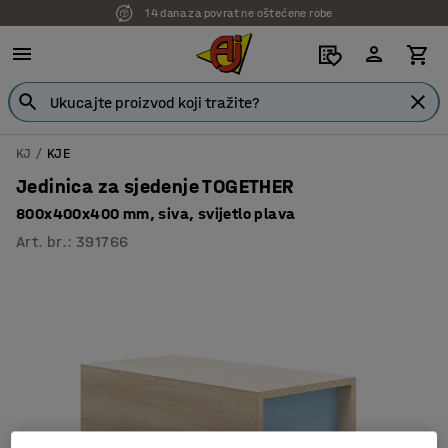
14 dana za povrat ne oštećene robe
7 godina garancije
KJ
KJE
Jedinica za sjedenje TOGETHER
800x400x400 mm, siva, svijetlo plava
Art. br.
:
391766