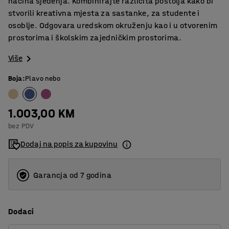
načina sjedenja. Kombinirajte različita postolja kako bi
stvorili kreativna mjesta za sastanke, za studente i
osoblje. Odgovara uredskom okruženju kao i u otvorenim
prostorima i školskim zajedničkim prostorima.
Više
Boja
:
Plavo nebo
1.003,00 KM
bez PDV
Dodaj na popis za kupovinu
Garancja od 7 godina
Dodaci