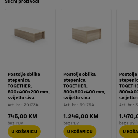
Slični proizvodi
Postolje oblika
Postolje oblika
Postolje
stepenica
stepenica
stepeni
TOGETHER,
TOGETHER,
TOGETH
800x400x200 mm,
800x800x400 mm,
800x40
svijetlo siva
svijetlo siva
svijetlo 
Art. br.
:
391734
Art. br.
:
391754
Art. br.
:
3
745,00 KM
1.246,00 KM
1.470,
bez PDV
bez PDV
bez PDV
U KOŠARICU
U KOŠARICU
U KOŠ