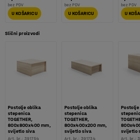
bez PDV
bez PDV
bez PDV
U KOŠARICU
U KOŠARICU
U KOŠ
Slični proizvodi
Postolje oblika
Postolje oblika
Postolje
stepenica
stepenica
stepeni
TOGETHER,
TOGETHER,
TOGETH
800x800x400 mm,
800x400x200 mm,
800x40
svijetlo siva
svijetlo siva
svijetlo 
Art. br.
:
391754
Art. br.
:
391734
Art. br.
:
3