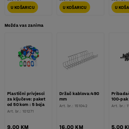
U KOŠARICU
U KOŠARICU
U KOŠ
Možda vas zanima
Plastični privjesci
Držač kablova:490
Pribadač
za ključeve: paket
mm
100-pak
od 50 kom : 5 boja
Art. br.
:
151042
Art. br.
:
1
Art. br.
:
101271
9,00 KM
16,00 KM
5,00 