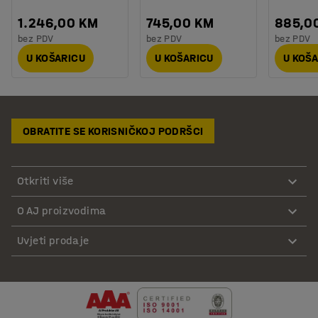
1.246,00 KM
745,00 KM
885,0
bez PDV
bez PDV
bez PDV
U KOŠARICU
U KOŠARICU
U KOŠ
OBRATITE SE KORISNIČKOJ PODRŠCI
Otkriti više
O AJ proizvodima
Uvjeti prodaje