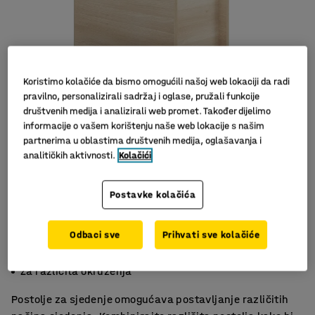
Koristimo kolačiće da bismo omogućili našoj web lokaciji da radi
pravilno, personalizirali sadržaj i oglase, pružali funkcije
društvenih medija i analizirali web promet. Također dijelimo
informacije o vašem korištenju naše web lokacije s našim
partnerima u oblastima društvenih medija, oglašavanja i
Slični proizvodi
analitičkih aktivnosti.
Kolačići
Postavke kolačića
Odbaci sve
Prihvati sve kolačiće
Za spontano okupljanje
Funkcionalno i prilagodljivo
Za različita okruženja
Postolje za sjedenje omogućava postavljanje različitih