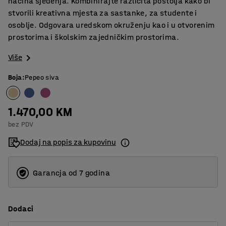
načina sjedenja. Kombinirajte različita postolja kako bi
stvorili kreativna mjesta za sastanke, za studente i
osoblje. Odgovara uredskom okruženju kao i u otvorenim
prostorima i školskim zajedničkim prostorima.
Više
Boja
:
Pepeo siva
1.470,00 KM
bez PDV
Dodaj na popis za kupovinu
Garancja od 7 godina
Dodaci