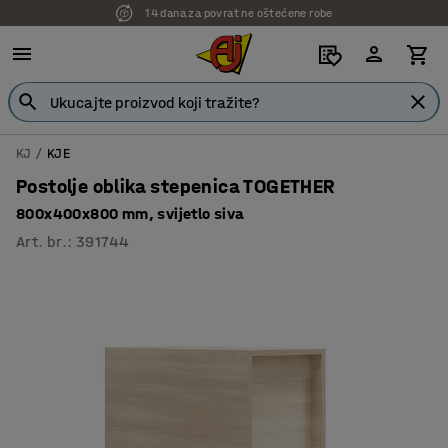
14 dana za povrat ne oštećene robe
7 godina garancije
KJ
KJE
Postolje oblika stepenica TOGETHER
800x400x800 mm, svijetlo siva
Art. br.
:
391744