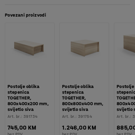
različitih veličina i boja postolja kako bi kombinirali više
Procjena vremena
:
15
Min
načina sjedenje koje najbolje odgovara prostoru i vašem
Težina
:
18
kg
Povezani proizvodi
poslovanju.
Montaža
:
Dolazi sastavljeno
Isporučuje se s podesivim nogama i spojnicama za
jednostavnu montažu.
Postolje oblika
Postolje oblika
Postolje
stepenica
stepenica
stepeni
TOGETHER,
TOGETHER,
TOGETH
800x400x200 mm,
800x800x400 mm,
800x40
svijetlo siva
svijetlo siva
svijetlo 
Art. br.
:
391734
Art. br.
:
391754
Art. br.
:
3
745,00 KM
1.246,00 KM
885,0
bez PDV
bez PDV
bez PDV