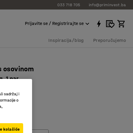
033 718 705
info@priminvest.ba
Prijavite se / Registrirajte se
Inspiracija/blog
Preporučujemo
s osovinom
, 1 par
506
li sadržaj i
o podizanje
formacije o
sivost
a,
visina
visina (mm)
ve kolačiće