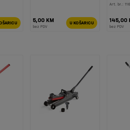
Art. br.
:
11
5,00 KM
145,00
KOŠARICU
U KOŠARICU
bez PDV
bez PDV