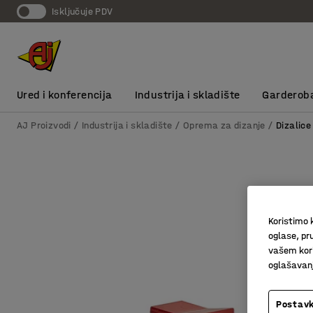
Isključuje PDV
Ured i konferencija
Industrija i skladište
Garderob
AJ Proizvodi
Industrija i skladište
Oprema za dizanje
Dizalice
Koristimo k
oglase, pru
vašem kori
oglašavanja
Postavk