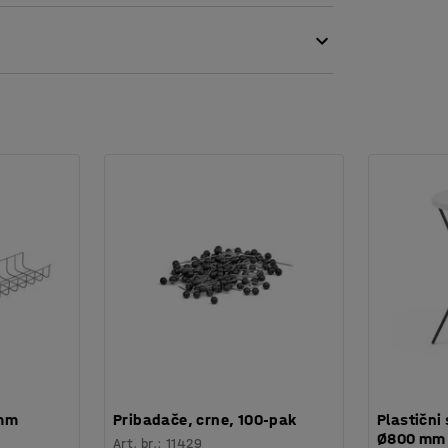
podizanja, postoji nekoliko fiksnih položaja
ve na održavanju i popravcima.
 mm
Pribadače, crne, 100-pak
Plastični 
Ø800 mm
Art. br.
:
11429