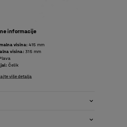
čne informacije
malna visina
:
415
mm
alna visina
:
315
mm
Plava
jal
:
Čelik
ajte više detalja
kšava podizanje i pojednostavljuje vaš rad u
tenje osovinskih postolja za podizanje strojeva
e podizanje i sprječava ozljede pri ručnom