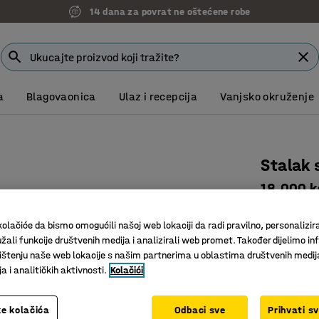
14 dana za povrat ne oštećene robe
a
Blagovaonica
Ulaz i recepcija
Vanjsko okruženje
Stalak 
18.000 kg
Art. br.
:
40
olačiće da bismo omogućili našoj web lokaciji da radi pravilno, personalizira
Za sigurn
žali funkcije društvenih medija i analizirali web promet. Također dijelimo in
Velika no
štenju naše web lokacije s našim partnerima u oblastima društvenih medij
 i analitičkih aktivnosti.
Kolačići
Podesiva 
Maksimalna 
e kolačića
Odbaci sve
Prihvati s