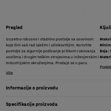
Pregled
Klju
Izuzetno robusno i stabilno postolje sa osovinom
Maksi
koje čini vaš rad lakšim i učinkovitijim. Koristite
Minim
postolje za sigurnije podizanje prilikom rukovanja
Boja
:
vozilima i drugim teškim strojevima u inženjerskim i
Materi
industrijskim okruženjima. Prodaje se u paru.
Pogled
Više
Informacije o proizvodu
Osovinsko postolje s ekstremno visokom nosivošću koje ola
Specifikacije proizvoda
bilo kojem inženjerskom ili industrijskom okruženju. Koriš
kao što su viljuškari i druga teška roba osigurava sigurnij