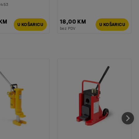
6453
 KM
18,00 KM
U KOŠARICU
U KOŠARICU
bez PDV