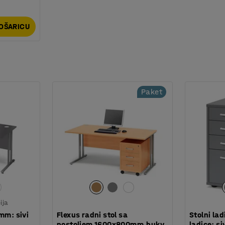
KOŠARICU
Paket
ija
mm: sivi
Flexus radni stol sa
Stolni la
postoljem,1600x800mm,bukv
ladice: si