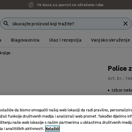
14 dana za povrat ne oštećene robe
a
Blagovaonica
Ulaz i recepcija
Vanjsko okruženje
knjige
Police 
Art. br.
:
14
Izbor nek
Izdržljiv
Praktičn
olačiće da bismo omogućili našoj web lokaciji da radi pravilno, personalizira
Visina (mm)
žali funkcije društvenih medija i analizirali web promet. Također dijelimo in
štenju naše web lokacije s našim partnerima u oblastima društvenih medij
925
 i analitičkih aktivnosti.
Kolačići