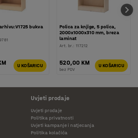
 arhivu:V1725 bukva
Polica za knjige, 5 polica,
2000x1000x310 mm, breza
laminat
9781
Art. br.
:
117212
 KM
520,00 KM
U KOŠARICU
U KOŠARICU
bez PDV
Uvjeti prodaje
Uvjeti prodaje
Politika privatnosti
Uvjeti kampanje i natjecanja
Politika kolačića