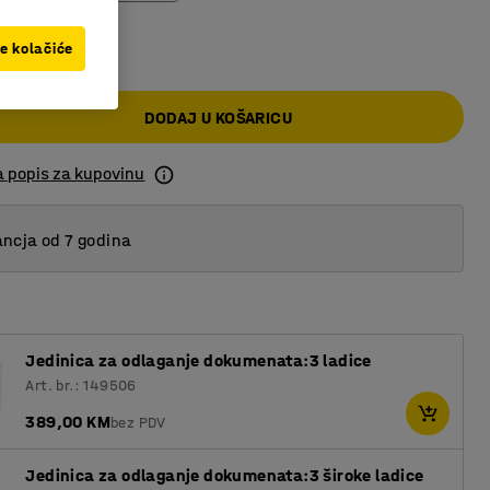
 KM
ve kolačiće
DODAJ U KOŠARICU
a popis za kupovinu
ncja od 7 godina
Jedinica za odlaganje dokumenata:3 ladice
Art. br.: 149506
389,00 KM
bez PDV
Jedinica za odlaganje dokumenata:3 široke ladice