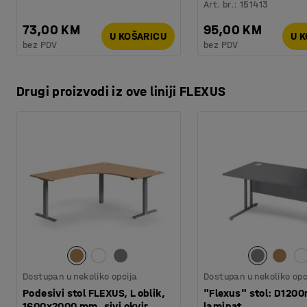
Art. br.
:
151413
73,00 KM
95,00 KM
U KOŠARICU
U 
bez PDV
bez PDV
Drugi proizvodi iz ove liniji FLEXUS
Dostupan u nekoliko opcija
Dostupan u nekoliko opc
Podesivi stol FLEXUS, L oblik,
"Flexus" stol: D1200
1600x2000 mm, sivi okvir,
laminat