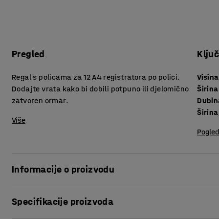
Pregled
Klju
Regal s policama za 12 A4 registratora po polici.
Visina
Dodajte vrata kako bi dobili potpuno ili djelomično
Širina
zatvoren ormar.
Dubin
Širina
Više
Pogled
Informacije o proizvodu
S modernim ormarima iz serije namještaja FLEXUS možete
Specifikacije proizvoda
potrebama. Ormari i police za knjige FLEXUS dolaze u razli
kombinirati i prilagoditi vašem ukusu.