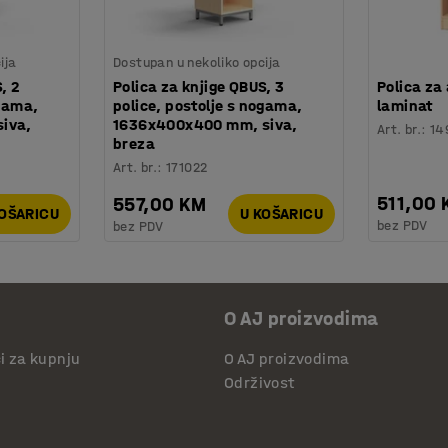
ija
Dostupan u nekoliko opcija
, 2
Polica za knjige QBUS, 3
Polica za
ogama,
police, postolje s nogama,
laminat
iva,
1636x400x400 mm, siva,
Art. br.
:
14
breza
Art. br.
:
171022
511,00
557,00 KM
KOŠARICU
U KOŠARICU
bez PDV
bez PDV
O AJ proizvodima
či za kupnju
O AJ proizvodima
Održivost