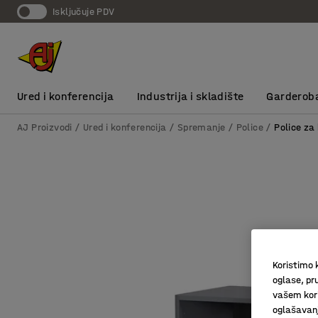
Isključuje PDV
Ured i konferencija
Industrija i skladište
Garderob
AJ Proizvodi
Ured i konferencija
Spremanje
Police
Police za 
Koristimo k
oglase, pru
vašem kori
oglašavanja