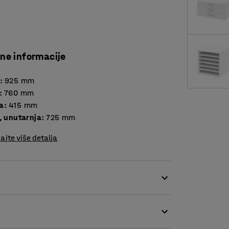
čne informacije
:
925
mm
:
760
mm
a
:
415
mm
, unutarnja
:
725
mm
ajte više detalja
 kombinirati skriveno spremanje prema vašim
čitim veličinama i bojama, a možete ih