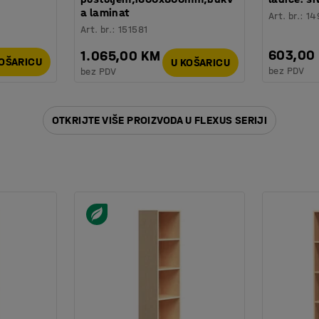
a laminat
Art. br.
:
14
Art. br.
:
151581
603,00
1.065,00 KM
KOŠARICU
U KOŠARICU
bez PDV
bez PDV
OTKRIJTE VIŠE PROIZVODA U FLEXUS SERIJI