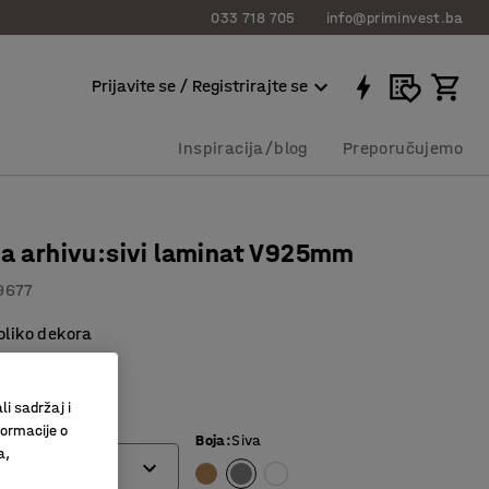
033 718 705
info@priminvest.ba
Prijavite se / Registrirajte se
Inspiracija/blog
Preporučujemo
za arhivu:sivi laminat V925mm
9677
oliko dekora
 laminat
o spremanje
li sadržaj i
formacije o
Boja
:
Siva
a,