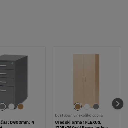
Dostupan u nekoliko opcija
dičar: D600mm: 4
Uredski ormar FLEXUS,
vi
1725x760x415 mm, bukva