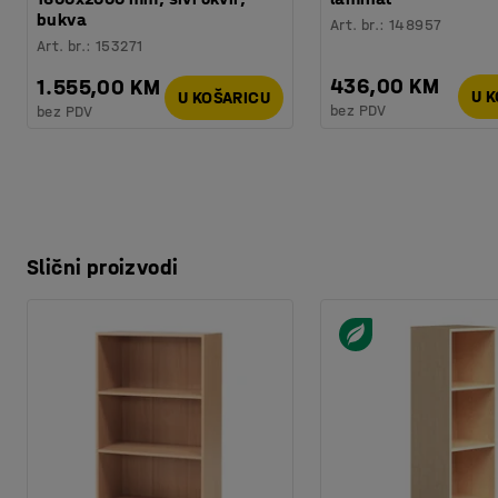
bukva
Art. br.
:
148957
Art. br.
:
153271
436,00 KM
1.555,00 KM
U 
U KOŠARICU
bez PDV
bez PDV
Slični proizvodi