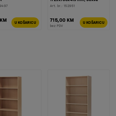
9497
Art. br.
:
152951
 KM
715,00 KM
U KOŠARICU
U KOŠARICU
bez PDV