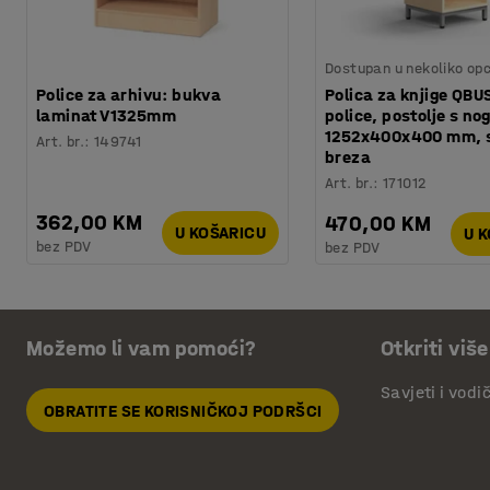
Dostupan u nekoliko opc
Police za arhivu: bukva
Polica za knjige QBUS
laminat V1325mm
police, postolje s n
1252x400x400 mm, s
Art. br.
:
149741
breza
Art. br.
:
171012
362,00 KM
470,00 KM
U KOŠARICU
U 
bez PDV
bez PDV
Možemo li vam pomoći?
Otkriti više
Savjeti i vodi
OBRATITE SE KORISNIČKOJ PODRŠCI