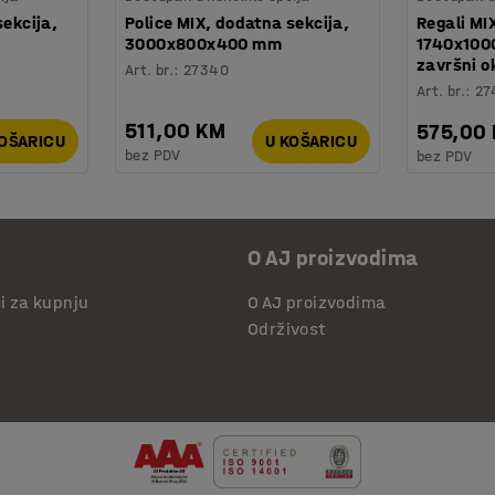
sekcija,
Police MIX, dodatna sekcija,
Regali MI
3000x800x400 mm
1740x100
završni ok
Art. br.
:
27340
Art. br.
:
27
511,00 KM
575,00
KOŠARICU
U KOŠARICU
bez PDV
bez PDV
O AJ proizvodima
či za kupnju
O AJ proizvodima
Održivost