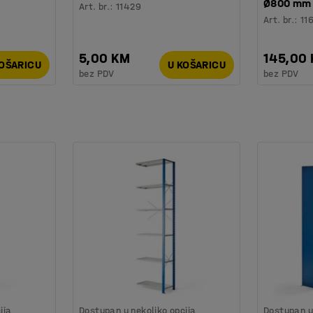
Ø800 mm
Art. br.
:
11429
Art. br.
:
11
5,00 KM
145,00
KOŠARICU
U KOŠARICU
bez PDV
bez PDV
ija
Dostupan u nekoliko opcija
Dostupan u 