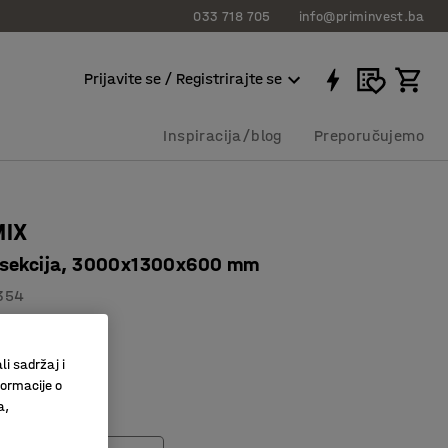
033 718 705
info@priminvest.ba
Prijavite se / Registrirajte se
Inspiracija/blog
Preporučujemo
MIX
 sekcija, 3000x1300x600 mm
354
bor dodataka
isoki regali
li sadržaj i
formacije o
a,