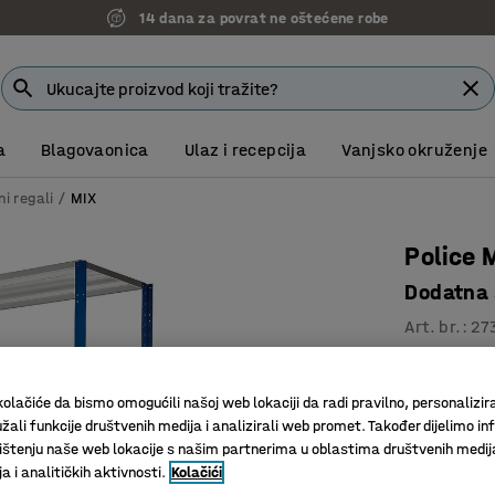
14 dana za povrat ne oštećene robe
a
Blagovaonica
Ulaz i recepcija
Vanjsko okruženje
ni regali
MIX
Police 
Dodatna
Art. br.
:
27
Veliki iz
Dodatno v
olačiće da bismo omogućili našoj web lokaciji da radi pravilno, personalizira
Podesivi
žali funkcije društvenih medija i analizirali web promet. Također dijelimo in
štenju naše web lokacije s našim partnerima u oblastima društvenih medij
Dubina (mm)
 i analitičkih aktivnosti.
Kolačići