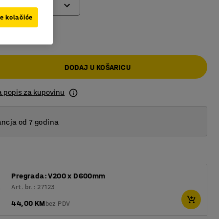
ve kolačiće
 KM
DODAJ U KOŠARICU
a popis za kupovinu
ncja od 7 godina
Pregrada: V200 x D600mm
Art. br.: 27123
44,00 KM
bez PDV