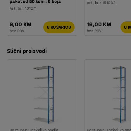
paket od 50 kom : 5 boja
Art. br.
:
151042
Art. br.
:
101271
9,00 KM
16,00 KM
U KOŠARICU
U 
bez PDV
bez PDV
Slični proizvodi
Dostupan u nekoliko opcija
Dostupan u nekoliko opc