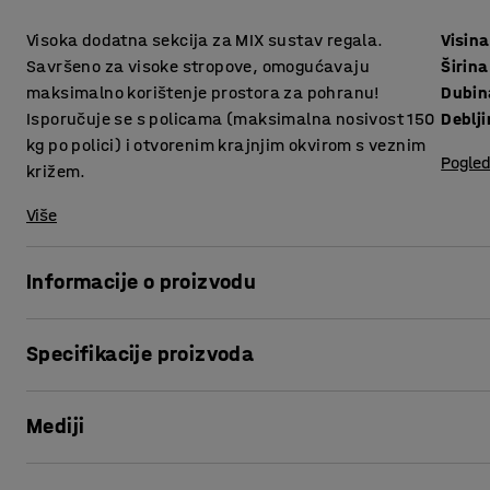
Visoka dodatna sekcija za MIX sustav regala.
Visina
Savršeno za visoke stropove, omogućavaju
Širina
maksimalno korištenje prostora za pohranu!
Dubin
Isporučuje se s policama (maksimalna nosivost 150
kg po polici) i otvorenim krajnjim okvirom s veznim
Pogled
križem.
Više
Informacije o proizvodu
Povećajte prostor za pohranu i produžite MIX jedinicu pomo
Specifikacije proizvoda
Svaka dodatna jedinica je potpuna jedinica, ali bez završn
Visina
:
3000
mm
povezivanje s osnovnom jedinicom tako da spojite jedan kr
Mediji
Širina
:
1305
mm
proširiti svoju dodatnu jedinicu sa svim proizvodima u is
Dubina
:
600
mm
zahtjevima za spremanje.
Debljina metal
:
0,7
mm