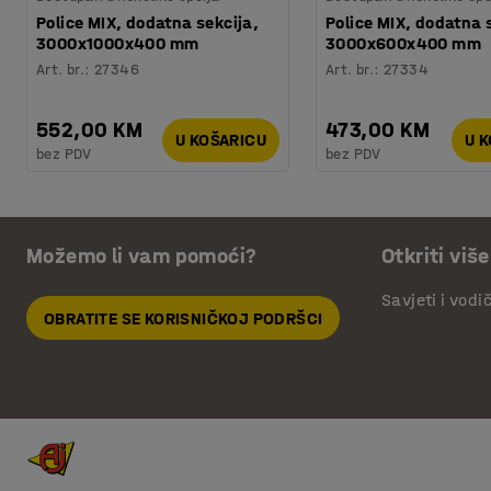
Police MIX, dodatna sekcija,
Police MIX, dodatna 
3000x1000x400 mm
3000x600x400 mm
Art. br.
:
27346
Art. br.
:
27334
552,00 KM
473,00 KM
U KOŠARICU
U 
bez PDV
bez PDV
Možemo li vam pomoći?
Otkriti više
Savjeti i vodi
OBRATITE SE KORISNIČKOJ PODRŠCI