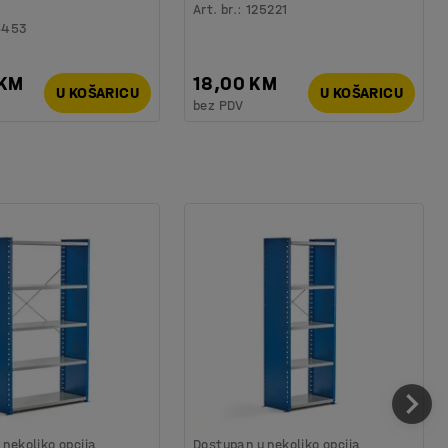
Art. br.
:
125221
6453
 KM
18,00 KM
U KOŠARICU
U KOŠARICU
bez PDV
nekoliko opcija
Dostupan u nekoliko opcija