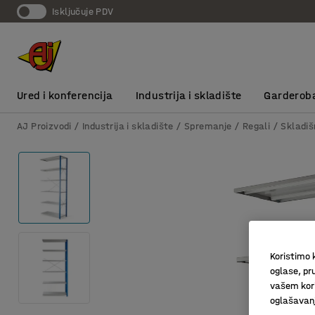
Isključuje PDV
Ured i konferencija
Industrija i skladište
Garderob
AJ Proizvodi
Industrija i skladište
Spremanje
Regali
Skladiš
Koristimo k
oglase, pru
vašem kori
oglašavanja