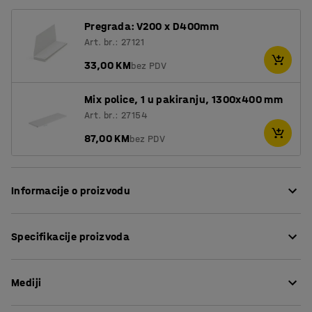
Pregrada: V200 x D400mm
Art. br.: 27121
33,00 KM
bez PDV
Mix police, 1 u pakiranju, 1300x400 mm
Art. br.: 27154
87,00 KM
bez PDV
Informacije o proizvodu
MIX jedinica je fleksibilna i vrlo prilagodljiva, sustav
Specifikacije proizvoda
polica s više opcija. Jedinica može biti sastavljena
prema vašim zahtjevima, ovisno o tome želite li
Visina
:
3000
mm
otvorenu, skrivenu ili kombiniranu pohranu.
Mediji
Širina
:
1365
mm
Dubina
:
400
mm
Stabilna osnovna jedinica je polazna točka za sustav