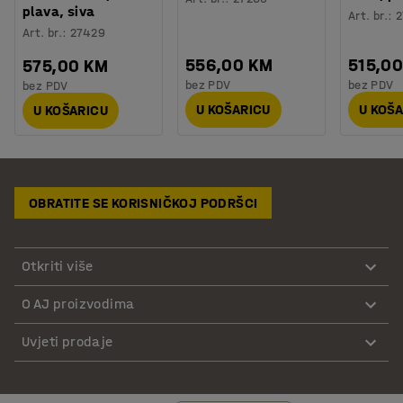
plava, siva
Art. br.
:
2
Art. br.
:
27429
556,00 KM
515,0
575,00 KM
bez PDV
bez PDV
bez PDV
U KOŠARICU
U KOŠ
U KOŠARICU
OBRATITE SE KORISNIČKOJ PODRŠCI
Otkriti više
O AJ proizvodima
Uvjeti prodaje