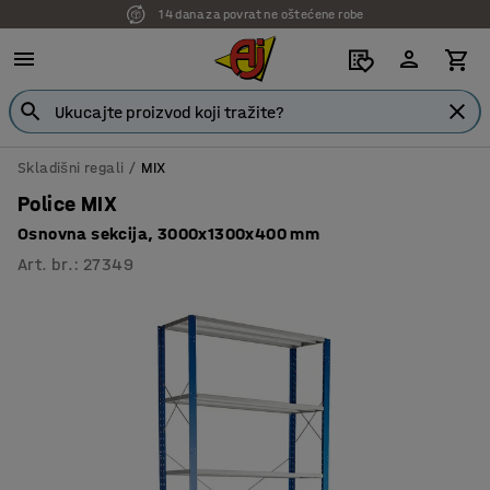
14 dana za povrat ne oštećene robe
7 godina garancije
Skladišni regali
MIX
Police MIX
Osnovna sekcija, 3000x1300x400 mm
Art. br.
:
27349