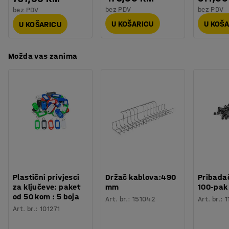
bez PDV
bez PDV
bez PDV
U KOŠARICU
U KOŠ
U KOŠARICU
Možda vas zanima
Plastični privjesci
Držač kablova:490
Pribadač
za ključeve: paket
mm
100-pak
od 50 kom : 5 boja
Art. br.
:
151042
Art. br.
:
1
Art. br.
:
101271