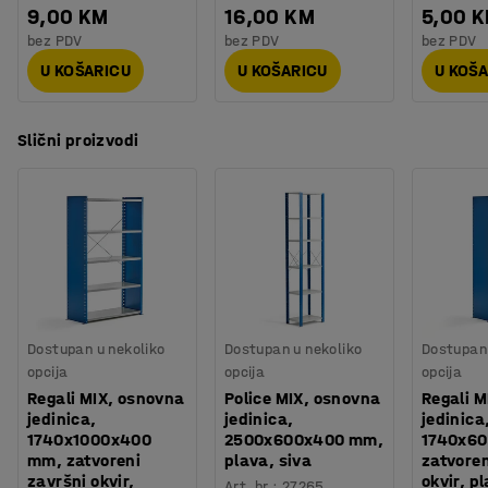
9,00 KM
16,00 KM
5,00 
bez PDV
bez PDV
bez PDV
U KOŠARICU
U KOŠARICU
U KOŠ
Slični proizvodi
Dostupan u nekoliko
Dostupan u nekoliko
Dostupan 
opcija
opcija
opcija
Regali MIX, osnovna
Police MIX, osnovna
Regali M
jedinica,
jedinica,
jedinica
1740x1000x400
2500x600x400 mm,
1740x60
mm, zatvoreni
plava, siva
zatvoren
završni okvir,
okvir, p
Art. br.
:
27265