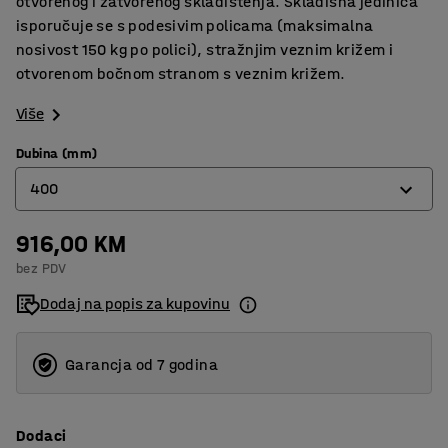
otvorenog i zatvorenog skladištenja. Skladišna jedinica
isporučuje se s podesivim policama (maksimalna
nosivost 150 kg po polici), stražnjim veznim križem i
otvorenom bočnom stranom s veznim križem.
Više
Dubina (mm)
400
916,00 KM
400
bez PDV
500
Dodaj na popis za kupovinu
600
Garancja od 7 godina
Dodaci